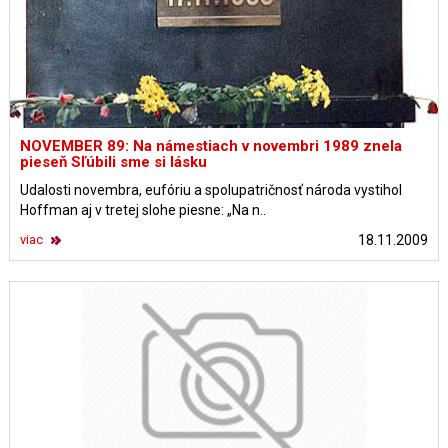
NOVEMBER 89: Na námestiach v novembri 1989 znela
pieseň Sľúbili sme si lásku
Udalosti novembra, eufóriu a spolupatričnosť národa vystihol
Hoffman aj v tretej slohe piesne: „Na n..
viac
18.11.2009