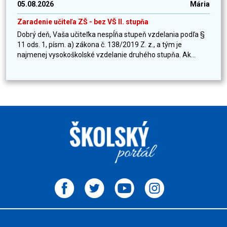
05.08.2026
Mária
Zaradenie učiteľa ZŠ - bez VŠ II. stupňa
Dobrý deň, Vaša učiteľka nespĺňa stupeň vzdelania podľa §
11 ods. 1, písm. a) zákona č. 138/2019 Z. z., a tým je
najmenej vysokoškolské vzdelanie druhého stupňa. Ak...