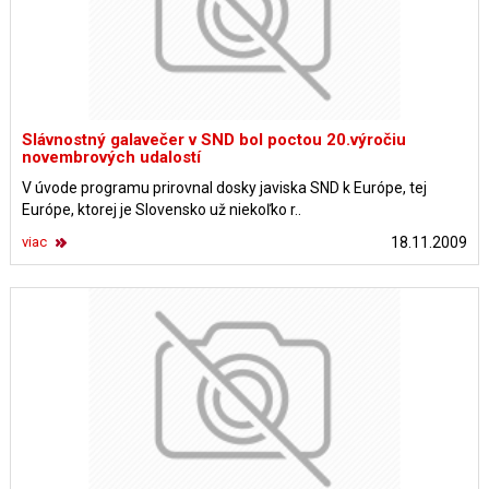
Slávnostný galavečer v SND bol poctou 20.výročiu
novembrových udalostí
V úvode programu prirovnal dosky javiska SND k Európe, tej
Európe, ktorej je Slovensko už niekoľko r..
viac
18.11.2009