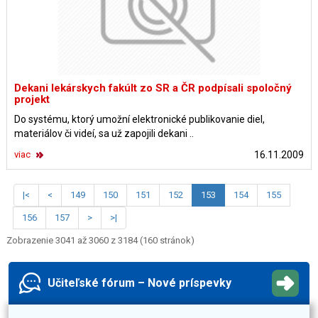
Dekani lekárskych fakúlt zo SR a ČR podpísali spoločný
projekt
Do systému, ktorý umožní elektronické publikovanie diel,
materiálov či videí, sa už zapojili dekani ..
viac
16.11.2009
|<
<
149
150
151
152
153
154
155
156
157
>
>|
Zobrazenie 3041 až 3060 z 3184 (160 stránok)
Učiteľské fórum – Nové príspevky