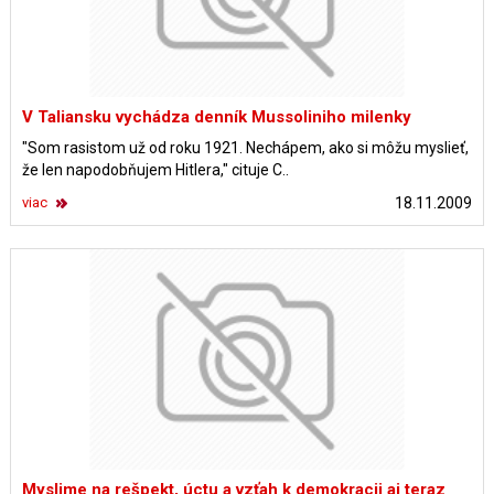
V Taliansku vychádza denník Mussoliniho milenky
"Som rasistom už od roku 1921. Nechápem, ako si môžu myslieť,
že len napodobňujem Hitlera," cituje C..
viac
18.11.2009
Myslime na rešpekt, úctu a vzťah k demokracii aj teraz