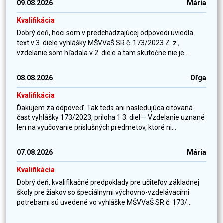
09.08.2026
Mária
Kvalifikácia
Dobrý deň, hoci som v predchádzajúcej odpovedi uviedla
text v 3. diele vyhlášky MŠVVaŠ SR č. 173/2023 Z. z.,
vzdelanie som hľadala v 2. diele a tam skutočne nie je...
08.08.2026
Oľga
Kvalifikácia
Ďakujem za odpoveď. Tak teda ani nasledujúca citovaná
časť vyhlášky 173/2023, príloha 1 3. diel – Vzdelanie uznané
len na vyučovanie príslušných predmetov, ktoré ni...
07.08.2026
Mária
Kvalifikácia
Dobrý deň, kvalifikačné predpoklady pre učiteľov základnej
školy pre žiakov so špeciálnymi výchovno-vzdelávacími
potrebami sú uvedené vo vyhláške MŠVVaŠ SR č. 173/...