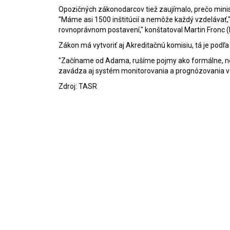
Opozičných zákonodarcov tiež zaujímalo, prečo minis
"Máme asi 1500 inštitúcií a nemôže každý vzdelávať," r
rovnoprávnom postavení," konštatoval Martin Fronc (
Zákon má vytvoriť aj Akreditačnú komisiu, tá je podľa 
"Začíname od Adama, rušíme pojmy ako formálne, nefo
zavádza aj systém monitorovania a prognózovania vzd
Zdroj: TASR