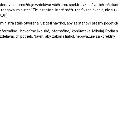
terstvo neumožňuje vzdelávať väčšiemu spektru vzdelávacích inštitúcií
eagoval minister. "Tie inštitúcie, ktoré môžu robiť vzdelávanie, nie sú v
KDH).
ministra stále otvorená. Szigeti navrhol, aby sa stanovil presný počet čl
rmálne.., hovoríme školské, informálne," konštatoval Mikolaj. Podľa 
elávacích potrieb. Návrh, aby zákon stiahol, nepovažuje za korektný.