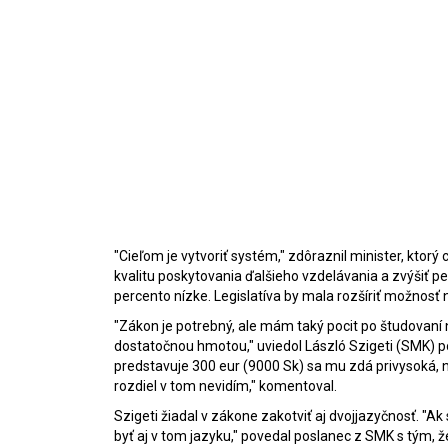
"Cieľom je vytvoriť systém," zdôraznil minister, kto
kvalitu poskytovania ďalšieho vzdelávania a zvýšiť per
percento nízke. Legislatíva by mala rozšíriť možnosť 
"Zákon je potrebný, ale mám taký pocit po študovaní 
dostatočnou hmotou," uviedol László Szigeti (SMK) p
predstavuje 300 eur (9000 Sk) sa mu zdá privysoká, n
rozdiel v tom nevidím," komentoval.
Szigeti žiadal v zákone zakotviť aj dvojjazyčnosť. "
byť aj v tom jazyku," povedal poslanec z SMK s tým, že