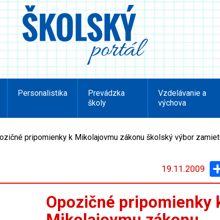
Personalistika
Prevádzka
Vzdelávanie a
školy
výchova
ozičné pripomienky k Mikolajovmu zákonu školský výbor zamiet
19.11.2009
Opozičné pripomienky 
Mikolajovmu zákonu