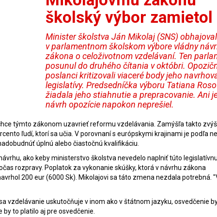
školský výbor zamietol
Minister školstva Ján Mikolaj (SNS) obhajova
v parlamentnom školskom výbore vládny náv
zákona o celoživotnom vzdelávaní. Ten parla
posunul do druhého čítania v októbri. Opozičn
poslanci kritizovali viaceré body jeho navrhov
legislatívy. Predsedníčka výboru Tatiana Ros
žiadala jeho stiahnutie a prepracovanie. Ani j
návrh opozície napokon neprešiel.
rý chce týmto zákonom uzavrieť reformu vzdelávania. Zamýšľa takto zvýš
cento ľudí, ktorí sa učia. V porovnaní s európskymi krajinami je podľa n
nadobudnúť úplnú alebo čiastočnú kvalifikáciu.
návrhu, ako keby ministerstvo školstva nevedelo naplniť túto legislatív
očas rozpravy. Poplatok za vykonanie skúšky, ktorá v návrhu zákona
avrhol 200 eur (6000 Sk). Mikolajovi sa táto zmena nezdala potrebná. "
Ak sa vzdelávanie uskutočňuje v inom ako v štátnom jazyku, osvedčenie 
 by to platilo aj pre osvedčenie.