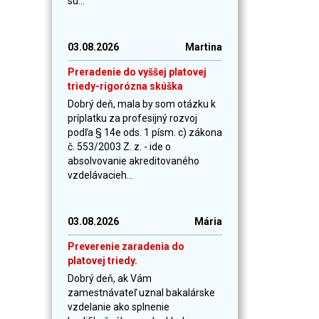
sú...
03.08.2026
Martina
Preradenie do vyššej platovej
triedy-rigorózna skúška
Dobrý deň, mala by som otázku k
príplatku za profesijný rozvoj
podľa § 14e ods. 1 písm. c) zákona
č. 553/2003 Z. z. - ide o
absolvovanie akreditovaného
vzdelávacieh...
03.08.2026
Mária
Preverenie zaradenia do
platovej triedy.
Dobrý deň, ak Vám
zamestnávateľ uznal bakalárske
vzdelanie ako splnenie