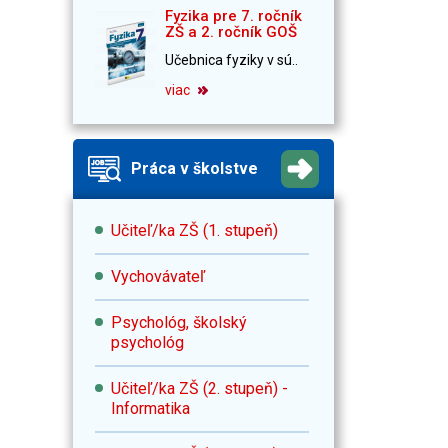
Fyzika pre 7. ročník
ZŠ a 2. ročník GOŠ
Učebnica fyziky v sú..
viac
Práca v školstve
Učiteľ/ka ZŠ (1. stupeň)
Vychovávateľ
Psychológ, školský
psychológ
Učiteľ/ka ZŠ (2. stupeň) -
Informatika