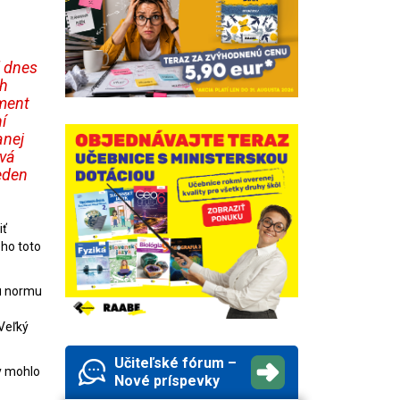
l dnes
rh
ment
í
anej
ová
eden
iť
eho toto
nu normu
Veľký
Učiteľské fórum –
by mohlo
Nové príspevky