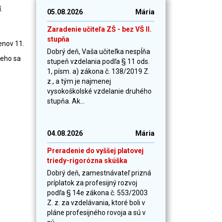
.
05.08.2026
Mária
Zaradenie učiteľa ZŠ - bez VŠ II.
stupňa
enov 11.
Dobrý deň, Vaša učiteľka nespĺňa
neho sa
stupeň vzdelania podľa § 11 ods.
1, písm. a) zákona č. 138/2019 Z.
z., a tým je najmenej
vysokoškolské vzdelanie druhého
stupňa. Ak...
04.08.2026
Mária
Preradenie do vyššej platovej
triedy-rigorózna skúška
Dobrý deň, zamestnávateľ prizná
príplatok za profesijný rozvoj
podľa § 14e zákona č. 553/2003
Z. z. za vzdelávania, ktoré boli v
pláne profesijného rovoja a sú v