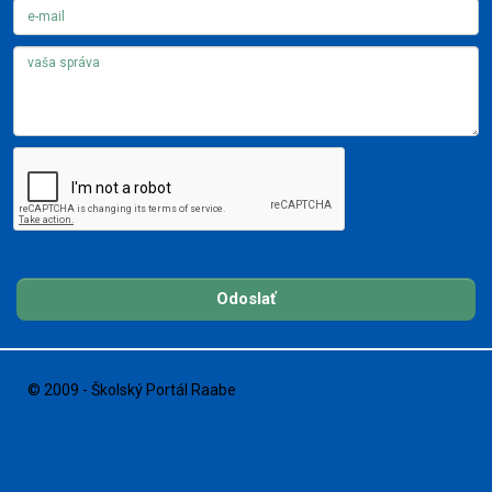
Odoslať
© 2009 - Školský Portál Raabe