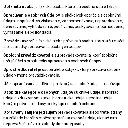
Dotknutá osoba
je fyzická osoba, ktorej sa osobné údaje týkajú.
Spracúvanie osobných údajov
je akákoľvek operácia s osobnými
údajmi, napríklad ich získavanie, zaznamenávanie, usporadúvanie,
uchovávanie, vyhľadávanie, používanie, poskytovanie, obmedzenie,
vymazanie alebo likvidácia.
Prevádzkovateľ
je fyzická alebo právnická osoba, ktorá určuje účel
a prostriedky spracúvania osobných údajov.
Spoloční prevádzkovatelia
sú prevádzkovatelia, ktorí spoločne
určujú účel a prostriedky spracúvania osobných údajov.
Sprostredkovateľ
je osoba alebo subjekt, ktorý spracúva osobné
údaje v mene prevádzkovateľa.
Účel spracúvania
je dôvod, pre ktorý sa osobné údaje spracúvajú.
Osobitné kategórie osobných údajov
sú citlivé údaje, napríklad
údaje o zdravotnom stave, biometrické údaje alebo iné údaje,
ktorým právne predpisy poskytujú osobitnú ochranu.
Oprávnený záujem
je záujem prevádzkovateľa alebo tretej strany,
na základe ktorého možno spracúvať osobné údaje, ak nad ním
neprevažujú práva a slobody dotknutej osoby.