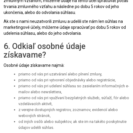
zmluvným vzťahom, môžeme údaje na tento účel spracúvať počas
trvania zmluvného vzťahu a následne po dobu 5 rokov od jeho
ukončenia, alebo do odvolania súhlasu.
Ak ste s nami neuzatvorili zmluvu a udelili ste nám len súhlas na
marketingové účely, môžeme údaje spracúvať po dobu 5 rokov od
udelenia súhlasu, alebo do jeho odvolania.
6. Odkiaľ osobné údaje
získavame?
Osobné údaje získavame najmä:
priamo od vás pri uzatváraní alebo plnení zmluvy,
priamo od vás pri vytvorení objednávky alebo registrácie,
priamo od vás pri udelení súhlasu so zasielaním informačných e-
mailov alebo newslettera,
priamo od vás pri využívaní bezplatných služieb, súťaží, fór alebo
vzdelávacích aktivít,
z verejne dostupných registrov, zoznamov, evidencií alebo
webových stránok,
od iných osôb alebo subjektov, ak ste im na takéto poskytnutie
údajov udelili súhlas.