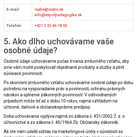
E-mail
raabe@raabe.sk
info@expolpedagogika.sk
Telefón
+421 2 32 66 18 50
5. Ako dlho uchovávame vaše
osobné údaje?
Osobné údaje uchovávame počas trvania zmluvného vzťahu, aby
sme vám mohli poskytovať objednané produkty a služby a plniť
súvisiace povinnosti.
Po skončení zmluvného vzťahu uchovávame osobné údaje po dobu
potrebnú na vysporiadanie práv a povinností, ochranu právnych
nárokov a splnenie zákonných povinností. V odôvodnených
prípadoch môže ísť až o dobu 10 rokov, najmä vzhľadom na
účtovné, daňové a občianskoprávne predpisy.
Doba uchovávania vyplýva najmä zo zákona č. 431/2002 Z. z. o
účtovníctve a zo zákona č. 40/1964 Zb. Občiansky zákonník.
Ak ste nám udelili súhlas na marketingové účely v súvislosti so