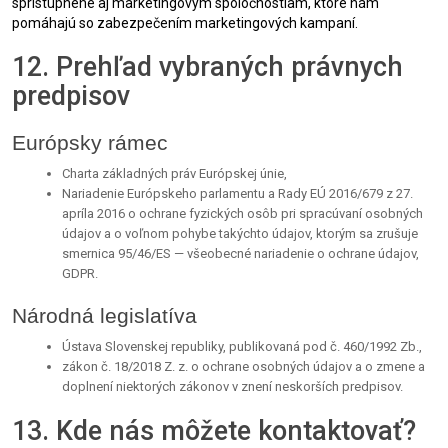
sprístupnené aj marketingovým spoločnostiam, ktoré nám
pomáhajú so zabezpečením marketingových kampaní.
12. Prehľad vybraných právnych
predpisov
Európsky rámec
Charta základných práv Európskej únie,
Nariadenie Európskeho parlamentu a Rady EÚ 2016/679 z 27.
apríla 2016 o ochrane fyzických osôb pri spracúvaní osobných
údajov a o voľnom pohybe takýchto údajov, ktorým sa zrušuje
smernica 95/46/ES — všeobecné nariadenie o ochrane údajov,
GDPR.
Národná legislatíva
Ústava Slovenskej republiky, publikovaná pod č. 460/1992 Zb.,
zákon č. 18/2018 Z. z. o ochrane osobných údajov a o zmene a
doplnení niektorých zákonov v znení neskorších predpisov.
13. Kde nás môžete kontaktovať?