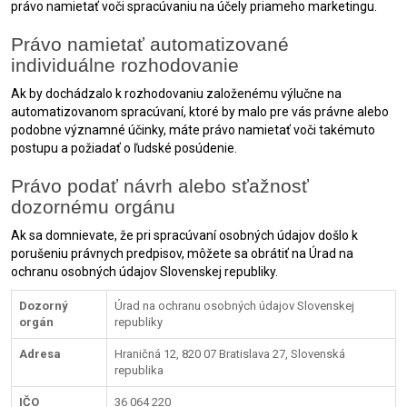
právo namietať voči spracúvaniu na účely priameho marketingu.
Právo namietať automatizované
individuálne rozhodovanie
Ak by dochádzalo k rozhodovaniu založenému výlučne na
automatizovanom spracúvaní, ktoré by malo pre vás právne alebo
podobne významné účinky, máte právo namietať voči takémuto
postupu a požiadať o ľudské posúdenie.
Právo podať návrh alebo sťažnosť
dozornému orgánu
Ak sa domnievate, že pri spracúvaní osobných údajov došlo k
porušeniu právnych predpisov, môžete sa obrátiť na Úrad na
ochranu osobných údajov Slovenskej republiky.
Dozorný
Úrad na ochranu osobných údajov Slovenskej
orgán
republiky
Adresa
Hraničná 12, 820 07 Bratislava 27, Slovenská
republika
IČO
36 064 220