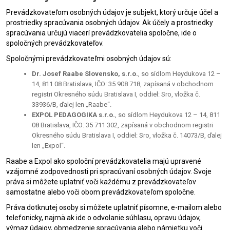
Prevádzkovateľom osobných údajov je subjekt, ktorý určuje účel a
prostriedky spracúvania osobných údajov. Ak účely a prostriedky
spracúvania určujú viacerí prevádzkovatelia spoločne, ide o
spoločných prevádzkovateľov.
Spoločnými prevádzkovateľmi osobných údajov sú:
Dr. Josef Raabe Slovensko, s.r.o.
, so sídlom Heydukova 12 –
14, 811 08 Bratislava, IČO: 35 908 718, zapísaná v obchodnom
registri Okresného súdu Bratislava I, oddiel: Sro, vložka č.
33936/B, ďalej len „Raabe“.
EXPOL PEDAGOGIKA s.r.o.
, so sídlom Heydukova 12 – 14, 811
08 Bratislava, IČO: 35 711 302, zapísaná v obchodnom registri
Okresného súdu Bratislava I, oddiel: Sro, vložka č. 14073/B, ďalej
len „Expol“.
Raabe a Expol ako spoloční prevádzkovatelia majú upravené
vzájomné zodpovednosti pri spracúvaní osobných údajov. Svoje
práva si môžete uplatniť voči každému z prevádzkovateľov
samostatne alebo voči obom prevádzkovateľom spoločne.
Práva dotknutej osoby si môžete uplatniť písomne, e-mailom alebo
telefonicky, najmä ak ide o odvolanie súhlasu, opravu údajov,
výmaz údajov, obmedzenie spracúvania alebo námietku voči