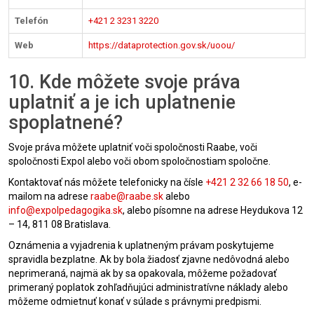
Telefón
+421 2 3231 3220
Web
https://dataprotection.gov.sk/uoou/
10. Kde môžete svoje práva
uplatniť a je ich uplatnenie
spoplatnené?
Svoje práva môžete uplatniť voči spoločnosti Raabe, voči
spoločnosti Expol alebo voči obom spoločnostiam spoločne.
Kontaktovať nás môžete telefonicky na čísle
+421 2 32 66 18 50
, e-
mailom na adrese
raabe@raabe.sk
alebo
info@expolpedagogika.sk
, alebo písomne na adrese Heydukova 12
– 14, 811 08 Bratislava.
Oznámenia a vyjadrenia k uplatneným právam poskytujeme
spravidla bezplatne. Ak by bola žiadosť zjavne nedôvodná alebo
neprimeraná, najmä ak by sa opakovala, môžeme požadovať
primeraný poplatok zohľadňujúci administratívne náklady alebo
môžeme odmietnuť konať v súlade s právnymi predpismi.