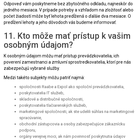
Odpoveď vám poskytneme bez zbytočného odkladu, najneskôr do
jedného mesiaca. V prípade potreby a vzhľadom na zložitosť alebo
počet žiadostí môže byť lehota predĺžená o ďalšie dva mesiace. O
predĺžení lehoty a jeho dôvodoch vás budeme informovať.
11. Kto môže mať prístup k vašim
osobným údajom?
K osobným údajom môžu mať prístup prevádzkovatelia, ich
poverení zamestnanci a zmluvní sprostredkovatelia, ktorí pre nás
zabezpečujú vybrané služby.
Medzi takéto subjekty môžu patriť najmä:
spoločnosti Raabe a Expol ako spoloční prevádzkovatelia,
poskytovatelia IT služieb,
skladové a distribučné spoločnosti,
poskytovatelia tlačiarenských služieb,
marketingové spoločnosti, ak ste udelili súhlas na marketingové
spracúvanie,
obchodní zástupcovia a osoby zabezpečujúce zákaznícku
podporu,
orgány verejnej moci, ak nám povinnosť poskytnutia údajov