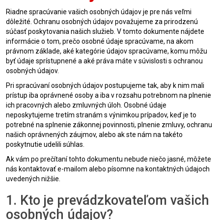
Riadne spracúvanie vašich osobných údajov je pre nás veľmi
dôležité. Ochranu osobných údajov považujeme za prirodzenú
súčasť poskytovania našich služieb. V tomto dokumente nájdete
informácie o tom, prečo osobné údaje spracúvame, na akom
právnom základe, aké kategórie údajov spracúvame, komu môžu
byť údaje sprístupnené a aké práva máte v súvislosti s ochranou
osobných údajov.
Pri spracúvaní osobných údajov postupujeme tak, aby k nim mali
prístup iba oprávnené osoby a iba v rozsahu potrebnom na plnenie
ich pracovných alebo zmluvných úloh. Osobné údaje
neposkytujeme tretím stranám s výnimkou prípadov, keď je to
potrebné na splnenie zákonnej povinnosti, plnenie zmluvy, ochranu
našich oprávnených záujmov, alebo ak ste nám na takéto
poskytnutie udelili súhlas.
Ak vám po prečítaní tohto dokumentu nebude niečo jasné, môžete
nás kontaktovať e-mailom alebo písomne na kontaktných údajoch
uvedených nižšie.
1. Kto je prevádzkovateľom vašich
osobných údajov?