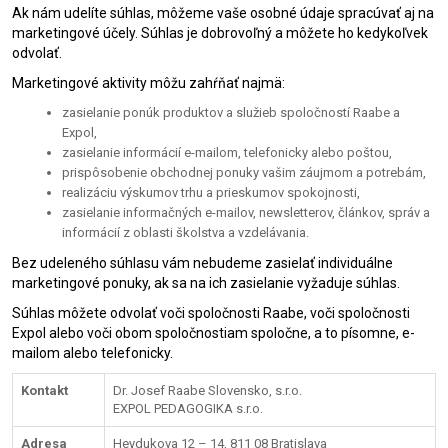
Ak nám udelíte súhlas, môžeme vaše osobné údaje spracúvať aj na
marketingové účely. Súhlas je dobrovoľný a môžete ho kedykoľvek
odvolať.
Marketingové aktivity môžu zahŕňať najmä:
zasielanie ponúk produktov a služieb spoločností Raabe a
Expol,
zasielanie informácií e-mailom, telefonicky alebo poštou,
prispôsobenie obchodnej ponuky vašim záujmom a potrebám,
realizáciu výskumov trhu a prieskumov spokojnosti,
zasielanie informačných e-mailov, newsletterov, článkov, správ a
informácií z oblasti školstva a vzdelávania.
Bez udeleného súhlasu vám nebudeme zasielať individuálne
marketingové ponuky, ak sa na ich zasielanie vyžaduje súhlas.
Súhlas môžete odvolať voči spoločnosti Raabe, voči spoločnosti
Expol alebo voči obom spoločnostiam spoločne, a to písomne, e-
mailom alebo telefonicky.
Kontakt
Dr. Josef Raabe Slovensko, s.r.o.
EXPOL PEDAGOGIKA s.r.o.
Adresa
Heydukova 12 – 14, 811 08 Bratislava