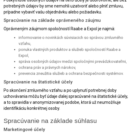
Poskytnutie osobných údajov na tieto účely je dobrovoľné, ale bez
potrebných údajov by sme nemohli uzatvoriť alebo plniť zmluvu,
prípadne vybaviť vašu objednávku alebo požiadavku.
Spracúvanie na základe oprávneného záujmu
Oprávneným záujmom spoločností Raabe a Expol je najmä:
informovanie o novinkách súvisiacich so správou zmluvného
vzťahu,
ponuka vlastných produktov a služieb spoločností Raabe a
Expol,
správa osobných údajov medzi spoločnými prevádzkovateľmi,
ochrana práv a právnych nárokov,
prevencia zneužitia služieb a ochrana bezpečnosti systémov.
Spracúvanie na štatistické účely
Po skončení zmluvného vzťahu a po uplynutí potrebnej doby
uchovávania môžu byť údaje ďalej spracúvané na štatistické účely,
a to spravidla v anonymizovanej podobe, ktorá už neumožňuje
identifikáciu konkrétnej osoby.
Spracúvanie na základe súhlasu
Marketingové účely