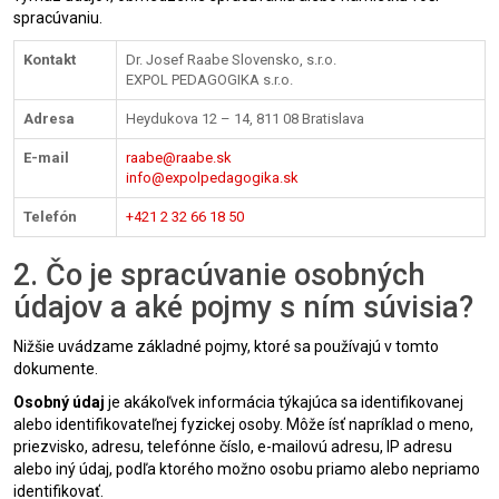
spracúvaniu.
Kontakt
Dr. Josef Raabe Slovensko, s.r.o.
EXPOL PEDAGOGIKA s.r.o.
Adresa
Heydukova 12 – 14, 811 08 Bratislava
E-mail
raabe@raabe.sk
info@expolpedagogika.sk
Telefón
+421 2 32 66 18 50
2. Čo je spracúvanie osobných
údajov a aké pojmy s ním súvisia?
Nižšie uvádzame základné pojmy, ktoré sa používajú v tomto
dokumente.
Osobný údaj
je akákoľvek informácia týkajúca sa identifikovanej
alebo identifikovateľnej fyzickej osoby. Môže ísť napríklad o meno,
priezvisko, adresu, telefónne číslo, e-mailovú adresu, IP adresu
alebo iný údaj, podľa ktorého možno osobu priamo alebo nepriamo
identifikovať.