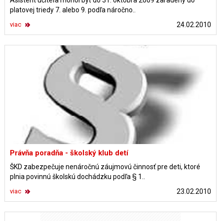
Asistent učiteľa mohol byť do 31. októbra 2009 zaradený do
platovej triedy 7. alebo 9. podľa náročno..
viac
24.02.2010
Právňa poradňa - školský klub detí
ŠKD zabezpečuje nenáročnú záujmovú činnosť pre deti, ktoré
plnia povinnú školskú dochádzku podľa § 1..
viac
23.02.2010