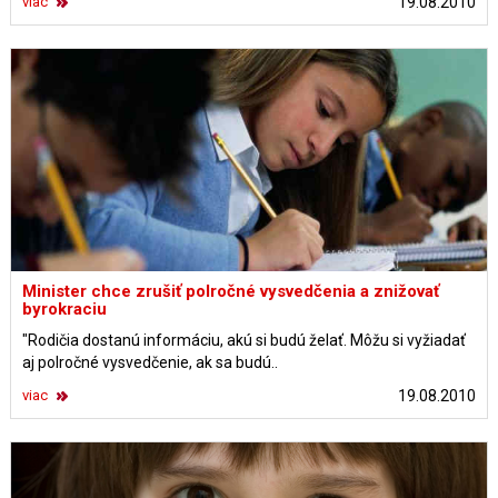
viac
19.08.2010
Minister chce zrušiť polročné vysvedčenia a znižovať
byrokraciu
"Rodičia dostanú informáciu, akú si budú želať. Môžu si vyžiadať
aj polročné vysvedčenie, ak sa budú..
viac
19.08.2010