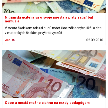
Nitrianski učitelia sa o svoje miesta a platy zatiaľ báť
nemusia
V tomto školskom roku si budú môcť žiaci základných škôl a deti
v materských školách prvýkrát vyskúš..
viac
02.09.2010
Obce a mestá možno siahnu na mzdy pedagógom