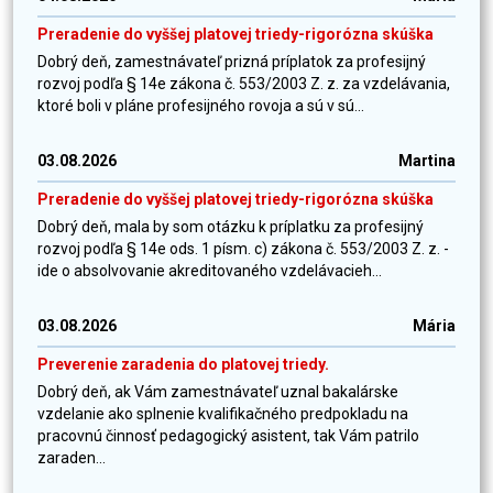
Preradenie do vyššej platovej triedy-rigorózna skúška
Dobrý deň, zamestnávateľ prizná príplatok za profesijný
rozvoj podľa § 14e zákona č. 553/2003 Z. z. za vzdelávania,
ktoré boli v pláne profesijného rovoja a sú v sú...
03.08.2026
Martina
Preradenie do vyššej platovej triedy-rigorózna skúška
Dobrý deň, mala by som otázku k príplatku za profesijný
rozvoj podľa § 14e ods. 1 písm. c) zákona č. 553/2003 Z. z. -
ide o absolvovanie akreditovaného vzdelávacieh...
03.08.2026
Mária
Preverenie zaradenia do platovej triedy.
Dobrý deň, ak Vám zamestnávateľ uznal bakalárske
vzdelanie ako splnenie kvalifikačného predpokladu na
pracovnú činnosť pedagogický asistent, tak Vám patrilo
zaraden...