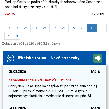
Pod lepší stav sa podľa šéfa školských odborov Jána Gašperana
podpísali škrty a zmeny v sieti škôl, ..
viac
11.12.2009
|<
<
24
25
26
27
28
29
30
31
32
>
>|
Zobrazenie 601 až 620 z 630 (32 stránok)
Učiteľské fórum – Nové príspevky
05.08.2026
Mária
Zaradenie učiteľa ZŠ - bez VŠ II. stupňa
Dobrý deň, Vaša učiteľka nespĺňa stupeň vzdelania podľa §
11 ods. 1, písm. a) zákona č. 138/2019 Z. z., a tým je
najmenej vysokoškolské vzdelanie druhého stupňa. Ak...
04.08.2026
Mária