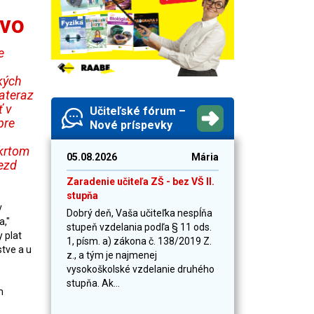
tvo
e
kých
ateraz
ť v
Učiteľské fórum –
pre
Nové príspevky
škrtom
05.08.2026
Mária
ezd
Zaradenie učiteľa ZŠ - bez VŠ II.
stupňa
v
Dobrý deň, Vaša učiteľka nespĺňa
a,"
stupeň vzdelania podľa § 11 ods.
 plat
1, písm. a) zákona č. 138/2019 Z.
tve a u
z., a tým je najmenej
vysokoškolské vzdelanie druhého
stupňa. Ak...
m