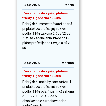
04.08.2026
Mária
Preradenie do vyššej platovej
triedy-rigorózna skúška
Dobrý deň, zamestnávateľ prizná
príplatok za profesijný rozvoj
podľa § 14e zákona č. 553/2003
Z. z. za vzdelávania, ktoré boli v
pláne profesijného rovoja a sú v
sú...
03.08.2026
Martina
Preradenie do vyššej platovej
triedy-rigorózna skúška
Dobrý deň, mala by som otázku k
príplatku za profesijný rozvoj
podľa § 14e ods. 1 písm. c) zákona
č. 553/2003 Z. z. - ide o
absolvovanie akreditovaného
vzdelávacieh...