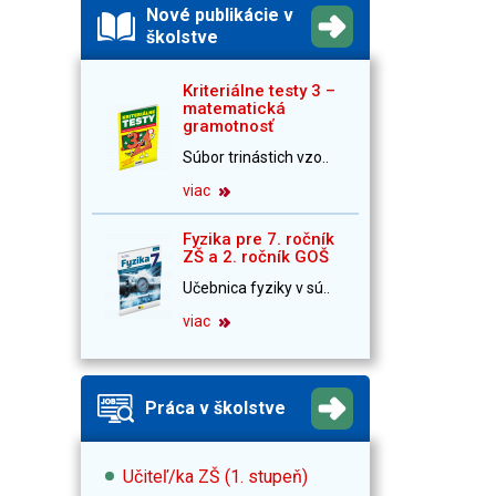
Nové publikácie v
školstve
Kriteriálne testy 3 –
matematická
gramotnosť
Súbor trinástich vzo..
viac
Fyzika pre 7. ročník
ZŠ a 2. ročník GOŠ
Učebnica fyziky v sú..
viac
Práca v školstve
Učiteľ/ka ZŠ (1. stupeň)