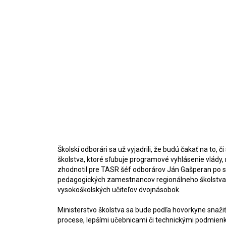
Školskí odborári sa už vyjadrili, že budú čakať na 
školstva, ktoré sľubuje programové vyhlásenie vlády, n
zhodnotil pre TASR šéf odborárov Ján Gašperan po sc
pedagogických zamestnancov regionálneho školstva 
vysokoškolských učiteľov dvojnásobok.
Ministerstvo školstva sa bude podľa hovorkyne snaži
procese, lepšími učebnicami či technickými podmienka