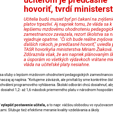
hovoriť, tvrdí ministers
Učitelia budú musieť byť pri čakaní na zvýšeni
platov trpezliví. Aj napriek tomu, že vláda sa k
lepšiemu mzdovému ohodnoteniu pedagogic
zamestnancov zaviazala, rezort školstva sa n
vyjadruje opatrne. "Či ich bude reálne zvyšova
ďalších rokoch, je predčasné hovoriť," uviedla 
TASR hovorkyňa ministerstva Miriam Žiaková.
Zdôraznila však, že ani napriek plánovaným 
a úsporám vo všetkých výdavkoch vrátane mi
vláda na učiteľské platy nesiahne.
to, či sa sľuby o lepšom mzdovom ohodnotení pedagogických zamestnanco
aozaj aj naplnia. "Kvitujeme záväzok, ale privítali by sme konkrétne čísl
hválení programového vyhlásenia. Školskí odborári chcú dosiahnuť, aby
dosiahol 1,2- až 1,6-násobok priemerného platu v národnom hospodárs
ť
vylepšiť postavenie učiteľa,
a to napr. väčšou slobodou vo vyučovaco
mi. Sľubuje tiež efektívne meranie kvality vzdelávania a školy.