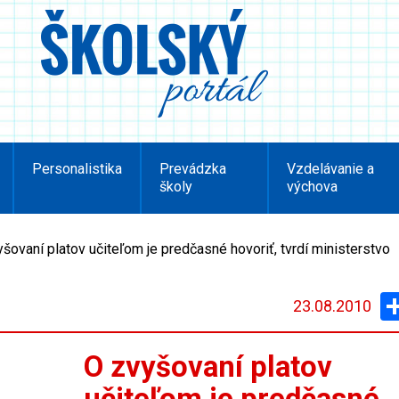
Personalistika
Prevádzka
Vzdelávanie a
školy
výchova
šovaní platov učiteľom je predčasné hovoriť, tvrdí ministerstvo
23.08.2010
O zvyšovaní platov
učiteľom je predčasné