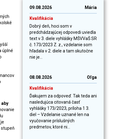
09.08.2026
Mária
vných
Kvalifikácia
školské
Dobrý deň, hoci som v
predchádzajúcej odpovedi uviedla
text v 3. diele vyhlášky MŠVVaŠ SR
yšší
č. 173/2023 Z. z., vzdelanie som
a úplné
hľadala v 2. diele a tam skutočne
o
nie je...
stnancov
08.08.2026
Oľga
o
Kvalifikácia
Ďakujem za odpoveď. Tak teda ani
nasledujúca citovaná časť
 aby
vyhlášky 173/2023, príloha 1 3.
chovanie
diel – Vzdelanie uznané len na
du
vyučovanie príslušných
(je
predmetov, ktoré ni...
ý stupeň