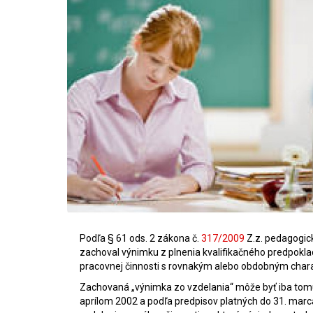
Podľa § 61 ods. 2 zákona č.
317/2009
Z.z. pedagogic
zachoval výnimku z plnenia kvalifikačného predpokl
pracovnej činnosti s rovnakým alebo obdobným chara
Zachovaná „výnimka zo vzdelania“ môže byť iba tom
aprílom 2002 a podľa predpisov platných do 31. mar