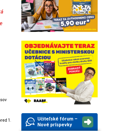
ká
e
isov
Učiteľské fórum –
red 1.
Nové príspevky