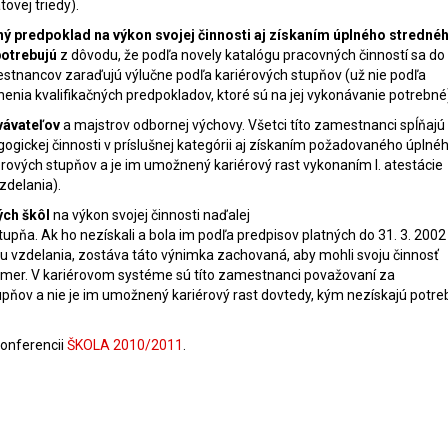
tovej triedy).
ný predpoklad na výkon svojej činnosti aj získaním úplného stredné
potrebujú
z dôvodu, že podľa novely katalógu pracovných činností sa do
estnancov zaraďujú výlučne podľa kariérových stupňov (už nie podľa
lnenia kvalifikačných predpokladov, ktoré sú na jej vykonávanie potrebné
vávateľov
a majstrov odbornej výchovy. Všetci títo zamestnanci spĺňajú
ogickej činnosti v príslušnej kategórii aj získaním požadovaného úplné
rových stupňov a je im umožnený kariérový rast vykonaním I. atestácie
zdelania).
ých škôl
na výkon svojej činnosti naďalej
pňa. Ak ho nezískali a bola im podľa predpisov platných do 31. 3. 2002
u vzdelania, zostáva táto výnimka zachovaná, aby mohli svoju činnosť
mer. V kariérovom systéme sú títo zamestnanci považovaní za
upňov a nie je im umožnený kariérový rast dovtedy, kým nezískajú potre
konferencii
ŠKOLA 2010/2011
.