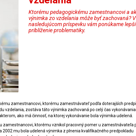
Ktorému pedagogickému zamestnancovi a a
výnimka zo vzdelania môže byť zachovaná? V
nasledujúcom príspevku vám ponúkame lepši
priblíženie problematiky.
kému zamestnancovi, ktorému zamestnávateľ podľa doterajších predp
adu vzdelania, zostáva táto výnimka zachovaná po celý čas vykonávania
kterom, ako má činnosť, na ktorej vykonávanie bola výnimka udelená.
u zamestnancovi, ktorému vznikol pracovný pomer u zamestnávateľa p
ca 2002 mu bola udelená výnimka z plnenia kvalifikačného predpokladu