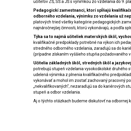
učiteľov ZŠ, SŠ a JŠ s výnimkou zo vzdelania do 9. pla
Pedagogickí zamestnanci, ktorí spĺňajú kvalifikač
odborného vzdelania, výnimku zo vzdelania už ne
platových tried všetky kategórie pedagogických zam
najnáročnejšej činnosti, ktorú vykonávajú, a podľa sp
Týka sa to najmä učiteliek materských škôl, vycho
kvalifikačné predpoklady potrebné na výkon ich pedag
stredného odborného vzdelania, zaraďujú sa do karié
(prípadne získaním vyššieho stupňa požadovaného v
Učitelia základných škôl, stredných škôl a jazykov
potrebujú stupeň vzdelania vysokoškolské druhého stu
udelená výnimka z plnenia kvalifikačného predpoklad
vykonávať a mohol im zostať zachovaný pracovný po
„nekvalifikovaných“, nezaraďujú sa do kariérových st
stupeň a odbor vzdelania.
Aj o týchto otázkach budeme diskutovť na odbornej 