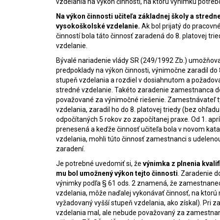
vzdelania na výkon činnosti, na ktorú výnimku potreb
Na výkon činnosti učiteľa základnej školy a stred
vysokoškolské vzdelanie.
Ak bol prijatý do pracov
činností bola táto činnosť zaradená do 8. platovej tri
vzdelanie.
Bývalé nariadenie vlády SR (249/1992 Zb.) umožňova
predpoklady na výkon činnosti, výnimočne zaradil do 8.
stupeň vzdelania a rozdiel v dosiahnutom a požadov
stredné vzdelanie. Takéto zaradenie zamestnanca do p
považované za výnimočné riešenie. Zamestnávateľ tý
vzdelania, zaradil ho do 8. platovej triedy (bez ohľa
odpočítaných 5 rokov zo započítanej praxe. Od 1. ap
prenesená a keďže činnosť učiteľa bola v novom kata
vzdelania, mohli túto činnosť zamestnanci s udelenou
zaradení.
Je potrebné uvedomiť si, že
výnimka z plnenia kval
mu bol umožnený výkon tejto činnosti
. Zaradenie d
výnimky podľa § 61 ods. 2 znamená, že zamestnanec
vzdelania, môže naďalej vykonávať činnosť, na ktorú 
vyžadovaný vyšší stupeň vzdelania, ako získal). Pri 
vzdelania mal, ale nebude považovaný za zamestnanca