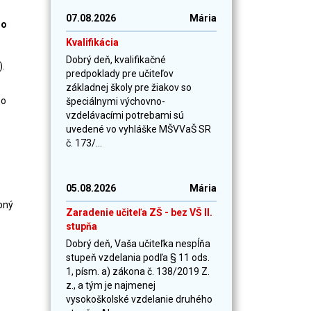
07.08.2026
Mária
ho
Kvalifikácia
Dobrý deň, kvalifikačné
).
predpoklady pre učiteľov
základnej školy pre žiakov so
ho
špeciálnymi výchovno-
vzdelávacími potrebami sú
uvedené vo vyhláške MŠVVaŠ SR
č. 173/...
05.08.2026
Mária
bný
Zaradenie učiteľa ZŠ - bez VŠ II.
stupňa
Dobrý deň, Vaša učiteľka nespĺňa
stupeň vzdelania podľa § 11 ods.
1, písm. a) zákona č. 138/2019 Z.
z., a tým je najmenej
vysokoškolské vzdelanie druhého