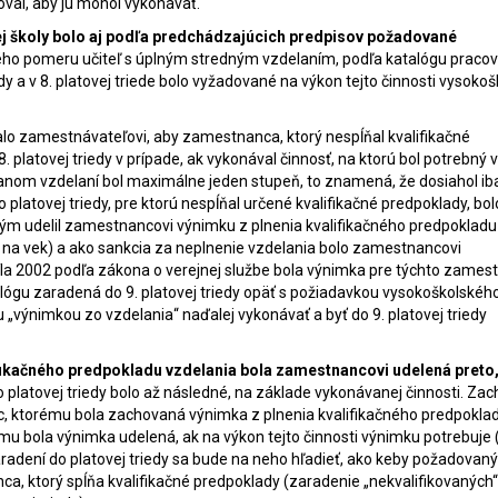
oval, aby ju mohol vykonávať.
nej školy bolo aj podľa predchádzajúcich predpisov požadované
ného pomeru učiteľ s úplným stredným vzdelaním, podľa katalógu praco
edy a v 8. platovej triede bolo vyžadované na výkon tejto činnosti vysoko
lo zamestnávateľovi, aby zamestnanca, ktorý nespĺňal kvalifikačné
 platovej triedy v prípade, ak vykonával činnosť, na ktorú bol potrebný v
anom vzdelaní bol maximálne jeden stupeň, to znamená, že dosiahol ib
latovej triedy, pre ktorú nespĺňal určené kvalifikačné predpoklady, bol
m udelil zamestnancovi výnimku z plnenia kvalifikačného predpokladu
du na vek) a ako sankcia za neplnenie vzdelania bolo zamestnancovi
ríla 2002 podľa zákona o verejnej službe bola výnimka pre týchto zame
lógu zaradená do 9. platovej triedy opäť s požiadavkou vysokoškolskéh
 „výnimkou zo vzdelania“ naďalej vykonávať a byť do 9. platovej triedy
ifikačného predpokladu vzdelania bola zamestnancovi udelená preto,
o platovej triedy bolo až následné, na základe vykonávanej činnosti. Za
, ktorému bola zachovaná výnimka z plnenia kvalifikačného predpokla
mu bola výnimka udelená, ak na výkon tejto činnosti výnimku potrebuje 
zaradení do platovej triedy sa bude na neho hľadieť, ako keby požadovan
, ktorý spĺňa kvalifikačné predpoklady (zaradenie „nekvalifikovaných“