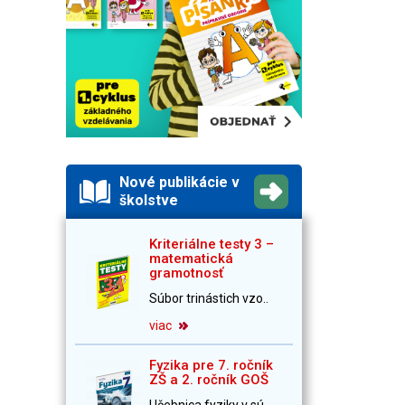
Nové publikácie v
školstve
Kriteriálne testy 3 –
matematická
gramotnosť
Súbor trinástich vzo..
viac
Fyzika pre 7. ročník
ZŠ a 2. ročník GOŠ
Učebnica fyziky v sú..