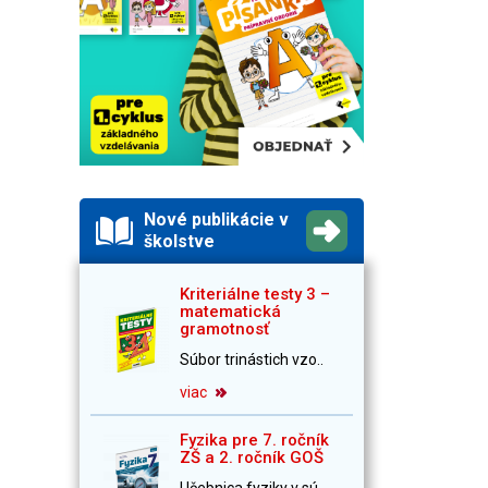
Nové publikácie v
školstve
Kriteriálne testy 3 –
matematická
gramotnosť
Súbor trinástich vzo..
viac
Fyzika pre 7. ročník
ZŠ a 2. ročník GOŠ
Učebnica fyziky v sú..