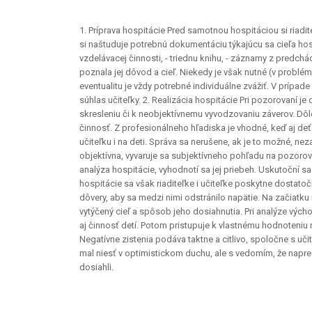
1. Príprava hospitácie Pred samotnou hospitáciou si riadi
si naštuduje potrebnú dokumentáciu týkajúcu sa cieľa hos
vzdelávacej činnosti, - triednu knihu, - záznamy z predch
poznala jej dôvod a cieľ. Niekedy je však nutné (v prob
eventualitu je vždy potrebné individuálne zvážiť. V prípa
súhlas učiteľky. 2. Realizácia hospitácie Pri pozorovaní je
skresleniu či k neobjektívnemu vyvodzovaniu záverov. Dôlež
činnosť. Z profesionálneho hľadiska je vhodné, keď aj de
učiteľku i na deti. Správa sa nerušene, ak je to možné, 
objektívna, vyvaruje sa subjektívneho pohľadu na pozorov
analýza hospitácie, vyhodnotí sa jej priebeh. Uskutoční s
hospitácie sa však riaditeľke i učiteľke poskytne dostato
dôvery, aby sa medzi nimi odstránilo napätie. Na začiatku 
vytýčený cieľ a spôsob jeho dosiahnutia. Pri analýze výcho
aj činnosť detí. Potom pristupuje k vlastnému hodnoteniu r
Negatívne zistenia podáva taktne a citlivo, spoločne s u
mal niesť v optimistickom duchu, ale s vedomím, že napr
dosiahli.