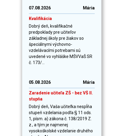
07.08.2026
Mária
Kvalifikácia
Dobrý deň, kvalifikačné
predpoklady pre učiteľov
základnej školy pre žiakov so
špeciálnymi výchovno-
vzdelávacími potrebami sú
uvedené vo vyhláške MŠVVaŠ SR
č. 173/...
05.08.2026
Mária
Zaradenie učiteľa ZŠ - bez VŠ II.
stupňa
Dobrý deň, Vaša učiteľka nespĺňa
stupeň vzdelania podľa § 11 ods.
1, písm. a) zákona č. 138/2019 Z.
z., a tým je najmenej
vysokoškolské vzdelanie druhého