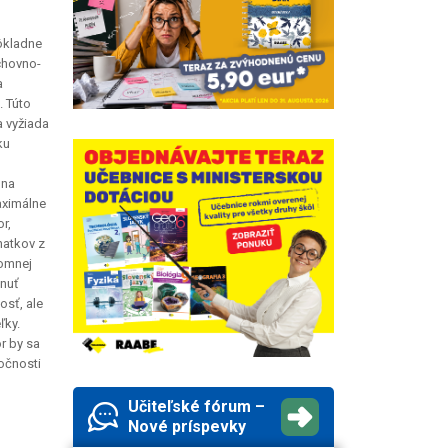
Dôkladne
chovno-
a
. Túto
a vyžiada
ku
u
 na
aximálne
r,
natkov z
jomnej
hnuť
osť, ale
ľky.
r by sa
očnosti
Učiteľské fórum –
Nové príspevky