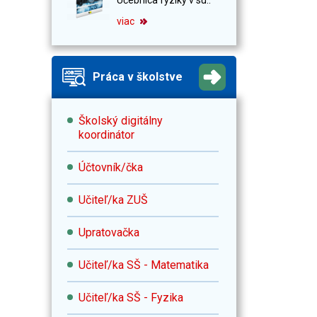
viac
Práca v školstve
Školský digitálny
koordinátor
Účtovník/čka
Učiteľ/ka ZUŠ
Upratovačka
Učiteľ/ka SŠ - Matematika
Učiteľ/ka SŠ - Fyzika