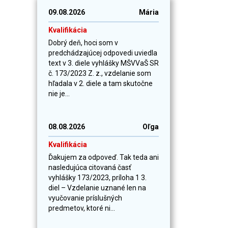
09.08.2026
Mária
Kvalifikácia
Dobrý deň, hoci som v
predchádzajúcej odpovedi uviedla
text v 3. diele vyhlášky MŠVVaŠ SR
č. 173/2023 Z. z., vzdelanie som
hľadala v 2. diele a tam skutočne
nie je...
08.08.2026
Oľga
Kvalifikácia
Ďakujem za odpoveď. Tak teda ani
nasledujúca citovaná časť
vyhlášky 173/2023, príloha 1 3.
diel – Vzdelanie uznané len na
vyučovanie príslušných
predmetov, ktoré ni...