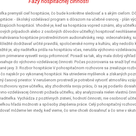
Fázy hospitačnej činnosti
teľka premyslí cieľ hospitácie, čo bude konkrétne sledovať a s akým cieľom. 
pitácie: - školský vzdelávací program s dôrazom na učebné osnovy, - plán vý
ádzajúcich hospitácií. Vhodné je, keď sa hospitácia vopred oznámi, aby učiteľk
lémových prípadoch alebo z osobných dôvodov učiteľky) hospitovať neohlásene
de nahrávania hospitácie prostredníctvom audionahrávky, resp. videonahrávky, s
 dôležité dodržiavať určité pravidlá, spoločenské normy a kultúru, aby nedošlo 
ité je, aby riaditeľka prišla na hospitáciu včas, nerušila výchovno-vzdelávaci
ťom primerane vysvetlí svoju prítomnosť. Posadí sa tak, aby mala dobrý výhľad
nezasahuje do výchovno-vzdelávacej činnosti. Počas pozorovania sa snaží byť m
ané javy. 3. Rozbor hospitácie V pohospitačnom rozhovore sa zrealizuje rozbo
a čo najskôr po vykonanej hospitácii. Na utriedenie myšlienok a získaných poz
čný časový priestor. V nerušenom prostredí je potrebné vytvoriť atmosféru vzá
rozhovoru vyzve učiteľku, aby zhodnotila svoju prácu, či sa jej podarilo dosia
vno-vzdelávacej činnosti požiada učiteľku, aby analyzovala nielen vlastnú činn
iaditeľka. Vychádza z pozitívnych zistení, hodnotí činnosti, nie osobnosť učite
čiteľkou hľadá možnosti a spôsoby zlepšenia práce. Celý pohospitačný rozhovo
edovať môžeme len vtedy, keď vieme, čo sme chceli dosiahnuť a čo sme v skut