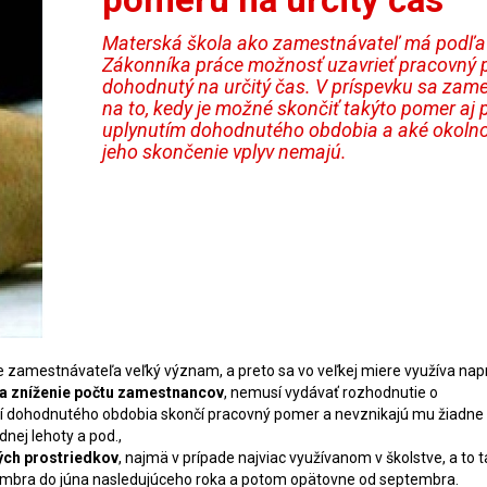
Materská škola ako zamestnávateľ má podľa
Zákonníka práce možnosť uzavrieť pracovný
dohodnutý na určitý čas. V príspevku sa zam
na to, kedy je možné skončiť takýto pomer aj 
uplynutím dohodnutého obdobia a aké okolno
jeho skončenie vplyv nemajú.
zamestnávateľa veľký význam, a preto sa vo veľkej miere využíva napr
na zníženie počtu zamestnancov
, nemusí vydávať rozhodnutie o
tí dohodnutého obdobia skončí pracovný pomer a nevznikajú mu žiadne
nej lehoty a pod.,
ých prostriedkov
, najmä v prípade najviac využívanom v školstve, a to t
tembra do júna nasledujúceho roka a potom opätovne od septembra.