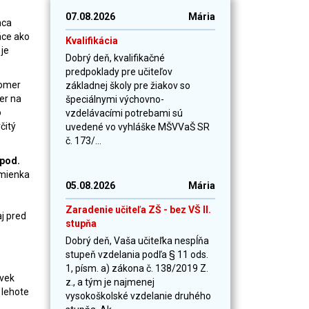
07.08.2026
Mária
nca
áce ako
Kvalifikácia
je
Dobrý deň, kvalifikačné
predpoklady pre učiteľov
pomer
základnej školy pre žiakov so
er na
špeciálnymi výchovno-
o
vzdelávacími potrebami sú
čitý
uvedené vo vyhláške MŠVVaŠ SR
č. 173/...
 pod.
dmienka
05.08.2026
Mária
Zaradenie učiteľa ZŠ - bez VŠ II.
j pred
stupňa
Dobrý deň, Vaša učiteľka nespĺňa
stupeň vzdelania podľa § 11 ods.
1, písm. a) zákona č. 138/2019 Z.
ľvek
z., a tým je najmenej
 lehote
vysokoškolské vzdelanie druhého