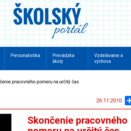
Personalistika
Prevádzka
Vzdelávanie a
školy
výchova
čenie pracovného pomeru na určitý čas
26.11.2010
Skončenie pracovného
pomeru na určitý čas