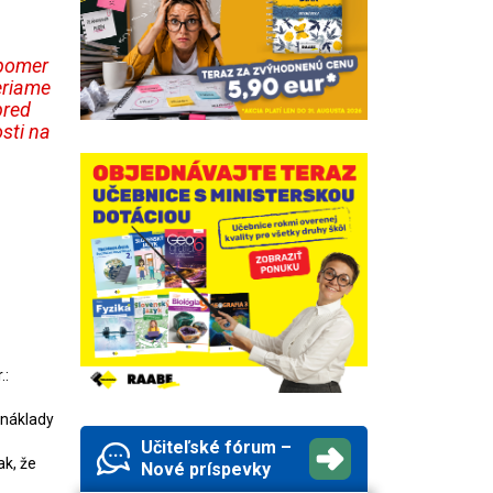
 pomer
eriame
pred
sti na
.:
 náklady
Učiteľské fórum –
ak, že
Nové príspevky