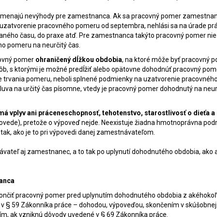
namenajú nevýhody pre zamestnanca. Ak sa pracovný pomer zamestna
 uzatvorenie pracovného pomeru od septembra, nehlási sa na úrade pr
ého času, do praxe atď. Pre zamestnanca takýto pracovný pomer nie 
ho pomeru na neurčitý čas.
acovný pomer
ohraničený dĺžkou obdobia
, na ktoré môže byť pracovný 
osôb, s ktorými je možné predĺžiť alebo opätovne dohodnúť pracovný pom
ie trvania pomeru, neboli splnené podmienky na uzatvorenie pracovnéh
uva na určitý čas písomne, vtedy je pracovný pomer dohodnutý na neur
 vplyv ani práceneschopnosť, tehotenstvo, starostlivosť o dieťa a
ovede), pretože o výpoveď nejde. Neexistuje žiadna hmotnoprávna po
k, ako je to pri výpovedi danej zamestnávateľom.
vateľ aj zamestnanec, a to tak po uplynutí dohodnutého obdobia, ako a
nanca
 skončiť pracovný pomer pred uplynutím dohodnutého obdobia z akéhoko
v § 59 Zákonníka práce – dohodou, výpoveďou, skončením v skúšobnej
ím, ak vzniknú dôvody uvedené v § 69 Zákonníka práce.