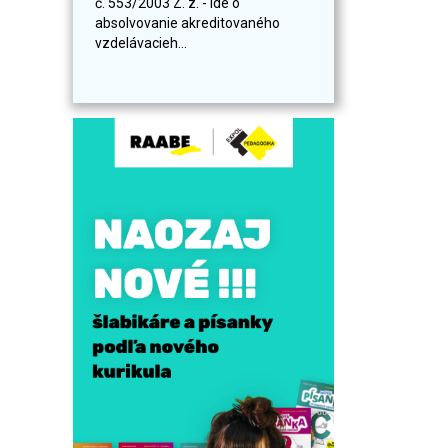
č. 553/2003 Z. z. - ide o
absolvovanie akreditovaného
vzdelávacieh...