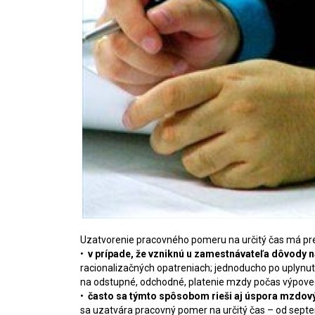
Uzatvorenie pracovného pomeru na určitý čas má pre 
•
v prípade, že vzniknú u zamestnávateľa dôvody 
racionalizačných opatreniach; jednoducho po uplynu
na odstupné, odchodné, platenie mzdy počas výpoved
•
často sa týmto spôsobom rieši aj úspora mzdov
sa uzatvára pracovný pomer na určitý čas – od sep