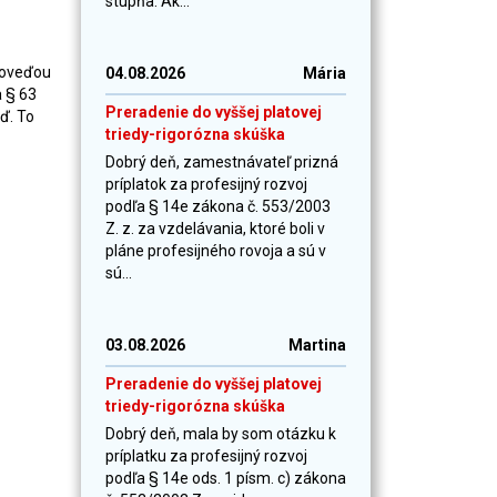
stupňa. Ak...
poveďou
04.08.2026
Mária
 § 63
Preradenie do vyššej platovej
ď. To
triedy-rigorózna skúška
Dobrý deň, zamestnávateľ prizná
príplatok za profesijný rozvoj
podľa § 14e zákona č. 553/2003
Z. z. za vzdelávania, ktoré boli v
pláne profesijného rovoja a sú v
sú...
03.08.2026
Martina
Preradenie do vyššej platovej
triedy-rigorózna skúška
Dobrý deň, mala by som otázku k
príplatku za profesijný rozvoj
podľa § 14e ods. 1 písm. c) zákona