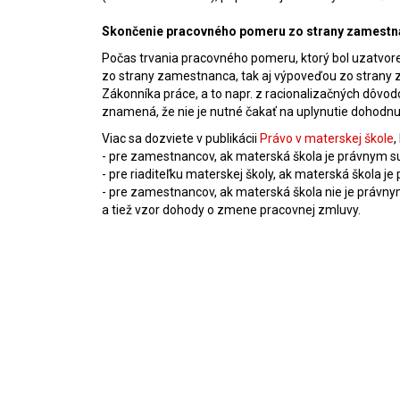
Skončenie pracovného pomeru zo strany zamestn
Počas trvania pracovného pomeru, ktorý bol uzatvor
zo strany zamestnanca, tak aj výpoveďou zo strany
Zákonníka práce, a to napr. z racionalizačných dôvod
znamená, že nie je nutné čakať na uplynutie dohodn
Viac sa dozviete v publikácii
Právo v materskej škole
,
- pre zamestnancov, ak materská škola je právnym s
- pre riaditeľku materskej školy, ak materská škola j
- pre zamestnancov, ak materská škola nie je právn
a tiež vzor dohody o zmene pracovnej zmluvy.