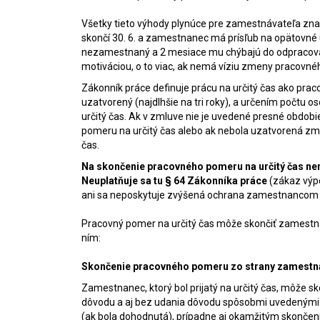
Všetky tieto výhody plynúce pre zamestnávateľa z
skončí 30. 6. a zamestnanec má prísľub na opätovné
nezamestnaný a 2 mesiace mu chýbajú do odpracovan
motiváciou, o to viac, ak nemá víziu zmeny pracovné
Zákonník práce definuje prácu na určitý čas ako pr
uzatvorený (najdlhšie na tri roky), a určením počtu 
určitý čas. Ak v zmluve nie je uvedené presné obdob
pomeru na určitý čas alebo ak nebola uzatvorená zml
čas.
Na skončenie pracovného pomeru na určitý čas nemá
Neuplatňuje sa tu § 64 Zákonníka práce
(zákaz výp
ani sa neposkytuje zvýšená ochrana zamestnancom ta
Pracovný pomer na určitý čas môže skončiť zamestná
ním:
Skončenie pracovného pomeru zo strany zamest
Zamestnanec, ktorý bol prijatý na určitý čas, môže
dôvodu a aj bez udania dôvodu spôsobmi uvedenými 
(ak bola dohodnutá), prípadne aj okamžitým skončen