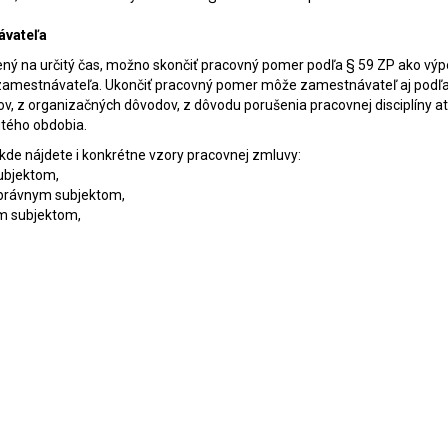
ávateľa
ený na určitý čas, možno skončiť pracovný pomer podľa § 59 ZP ako vý
 zamestnávateľa. Ukončiť pracovný pomer môže zamestnávateľ aj podľa
ov, z organizačných dôvodov, z dôvodu porušenia pracovnej disciplíny at
utého obdobia.
 kde nájdete i konkrétne vzory pracovnej zmluvy:
ubjektom,
e právnym subjektom,
ym subjektom,