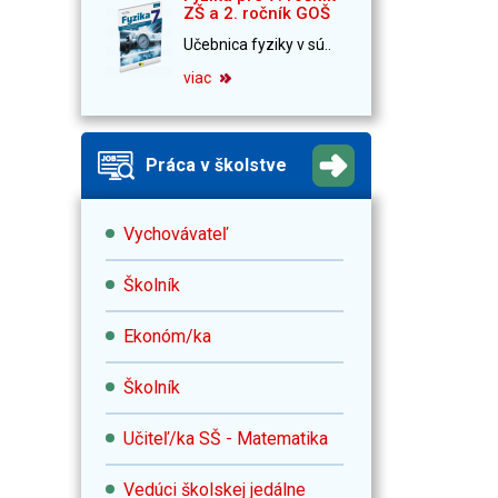
ZŠ a 2. ročník GOŠ
Učebnica fyziky v sú..
viac
Práca v školstve
Vychovávateľ
Školník
Ekonóm/ka
Školník
Učiteľ/ka SŠ - Matematika
Vedúci školskej jedálne