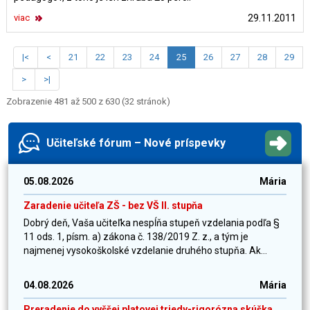
viac
29.11.2011
|<
<
21
22
23
24
25
26
27
28
29
>
>|
Zobrazenie 481 až 500 z 630 (32 stránok)
Učiteľské fórum – Nové príspevky
05.08.2026
Mária
Zaradenie učiteľa ZŠ - bez VŠ II. stupňa
Dobrý deň, Vaša učiteľka nespĺňa stupeň vzdelania podľa §
11 ods. 1, písm. a) zákona č. 138/2019 Z. z., a tým je
najmenej vysokoškolské vzdelanie druhého stupňa. Ak...
04.08.2026
Mária
Preradenie do vyššej platovej triedy-rigorózna skúška