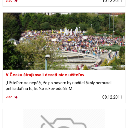
viac
10.12.2011
V Česku štrajkovali desaťtisíce učiteľov
„Učiteľom sa nepáči, že po novom by riaditeľ školy nemusel
prihliadať na to, koľko rokov odučili. M..
viac
08.12.2011