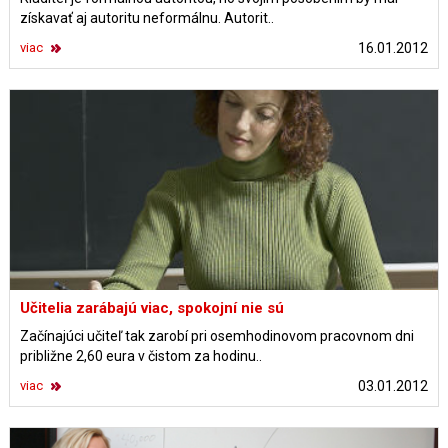
získavať aj autoritu neformálnu. Autorit..
viac
16.01.2012
Učitelia zarábajú viac, spokojní nie sú
Začínajúci učiteľ tak zarobí pri osemhodinovom pracovnom dni
približne 2,60 eura v čistom za hodinu..
viac
03.01.2012