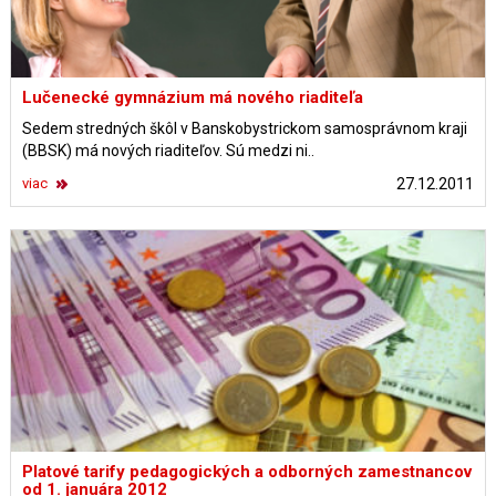
Lučenecké gymnázium má nového riaditeľa
Sedem stredných škôl v Banskobystrickom samosprávnom kraji
(BBSK) má nových riaditeľov. Sú medzi ni..
viac
27.12.2011
Platové tarify pedagogických a odborných zamestnancov
od 1. januára 2012