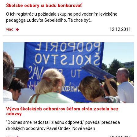
Školské odbory si budú konkurovať
O ich registráciu požiadala skupina pod vedením levického
pedagóga Ľudovíta Sebelédiho. Tá chce byť..
viac
12.12.2011
Výzva školských odborárov šéfom strán zostala bez
odozvy
"Dodnes sme nedostali žiadnu odpoveď," povedal predseda
školských odborárov Pavel Ondek. Nové veden..