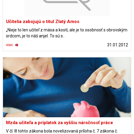
Učitelia zabojujú o titul Zlatý Amos
„Nieje to len učiteľ z mäsa a kostí, ale je to osobnosť s obrovským
srdcom, je to náš anjel. To sú s..
viac
31.01.2012
Mzda učiteľa a príplatok za vyššiu náročnosť práce
V čl. III tohto zákona bola novelizovaná príloha č. 7 zákona č.