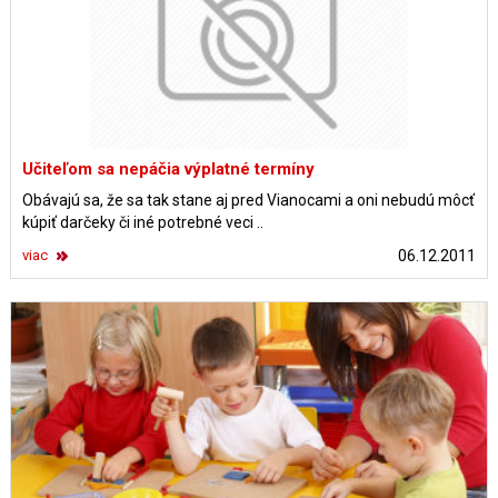
Učiteľom sa nepáčia výplatné termíny
Obávajú sa, že sa tak stane aj pred Vianocami a oni nebudú môcť
kúpiť darčeky či iné potrebné veci ..
viac
06.12.2011