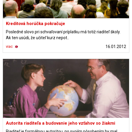
Kreditová horúčka pokračuje
Posledné slovo pri schvaľovaní príplatku má totiž riaditeľ školy.
Ak ten usúdi, že učiteľ kurz nepot..
viac
16.01.2012
Autorita riaditeľa a budovanie jeho vzťahov so žiakmi
Riaditeľ je formálnou autoritou, no svojím pôsobením by mal