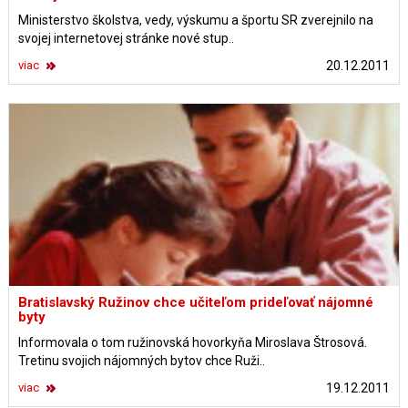
Ministerstvo školstva, vedy, výskumu a športu SR zverejnilo na
svojej internetovej stránke nové stup..
viac
20.12.2011
Bratislavský Ružinov chce učiteľom prideľovať nájomné
byty
Informovala o tom ružinovská hovorkyňa Miroslava Štrosová.
Tretinu svojich nájomných bytov chce Ruži..
viac
19.12.2011