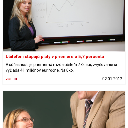
Učiteľom stúpajú platy v priemere o 5,7 percenta
V súčasnosti je priemerná mzda učiteľa 772 eur, zvyšovanie si
vyžiada 41 miliónov eur ročne. Na úko..
viac
02.01.2012