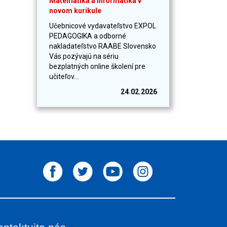
Matematika a informatika v
novom kurikule
Učebnicové vydavateľstvo EXPOL
PEDAGOGIKA a odborné
nakladateľstvo RAABE Slovensko
Vás pozývajú na sériu
bezplatných online školení pre
učiteľov...
24.02.2026