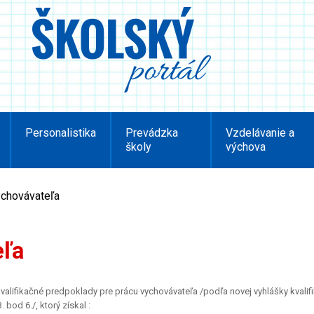
Personalistika
Prevádzka
Vzdelávanie a
školy
výchova
ychovávateľa
eľa
 kvalifikačné predpoklady pre prácu vychovávateľa /podľa novej vyhlášky kvali
bod 6./, ktorý získal :