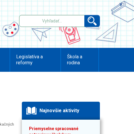
Legislatíva a
Škola a
reformy
rodina
Najnovšie aktivity
fikačných
Priemyselne spracované