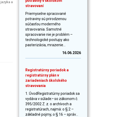
potraviny v školskom
 jazyka a
stravovaní
Priemyselne spracované
potraviny sú prirodzenou
súčasťou moderného
stravovania. Samotné
spracovanie nie je problém –
technologické postupy ako
pasterizácia, mrazenie...
16.06.2026
Registratúrny poriadok a
registratúrny plán v
zariadeniach školského
stravovania
1. ÚvodRegistratúrny poriadok sa
vydáva v súlade:• so zákonom č.
395/2002 Z. z. o archívoch a
registratúrach, najmä: o § 2 –
základné pojmy, o § 16 – správ...