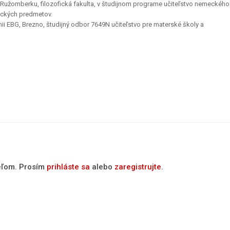
 Ružomberku, filozofická fakulta, v študijnom programe učiteľstvo nemeckého
mických predmetov.
ii EBG, Brezno, študijný odbor 7649N učiteľstvo pre materské školy a
teľom. Prosím
prihláste sa
alebo
zaregistrujte
.