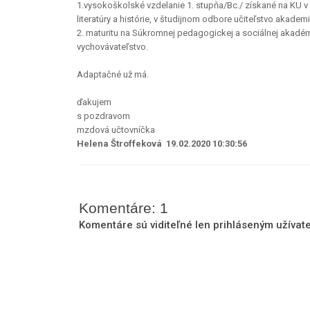
1.vysokoškolské vzdelanie 1. stupňa/Bc./ získané na KU v
literatúry a histórie, v študijnom odbore učiteľstvo akade
2. maturitu na Súkromnej pedagogickej a sociálnej akadém
vychovávateľstvo.
Adaptačné už má.
ďakujem
s pozdravom
mzdová učtovníčka
Helena Štroffeková 19.02.2020 10:30:56
Komentáre: 1
Komentáre sú viditeľné len prihláseným užíva