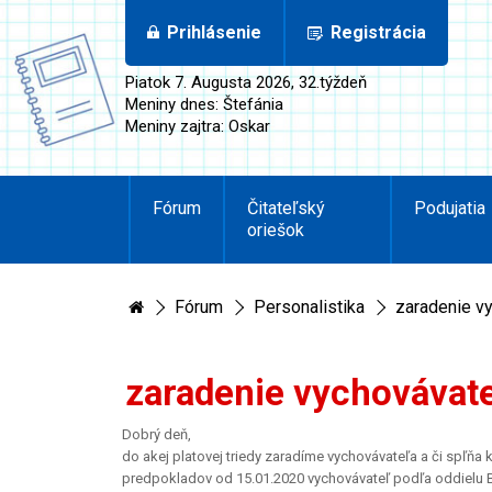
Prihlásenie
Registrácia
Piatok 7. Augusta 2026, 32.týždeň
Meniny dnes: Štefánia
Meniny zajtra: Oskar
Fórum
Čitateľský
Podujatia
oriešok
Fórum
Personalistika
zaradenie v
zaradenie vychovávat
Dobrý deň,
do akej platovej triedy zaradíme vychovávateľa a či spľňa
predpokladov od 15.01.2020 vychovávateľ podľa oddielu B. 