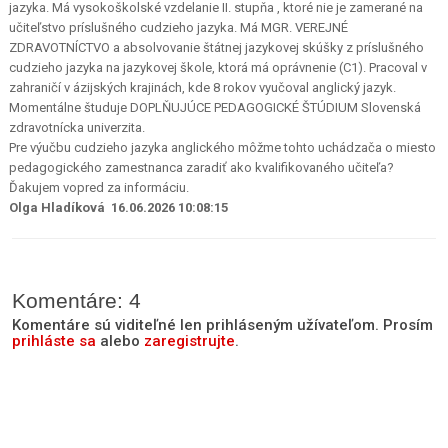
jazyka. Má vysokoškolské vzdelanie II. stupňa , ktoré nie je zamerané na
učiteľstvo príslušného cudzieho jazyka. Má MGR. VEREJNÉ
ZDRAVOTNÍCTVO a absolvovanie štátnej jazykovej skúšky z príslušného
cudzieho jazyka na jazykovej škole, ktorá má oprávnenie (C1). Pracoval v
zahraničí v ázijských krajinách, kde 8 rokov vyučoval anglický jazyk.
Momentálne študuje DOPLŇUJÚCE PEDAGOGICKÉ ŠTÚDIUM Slovenská
zdravotnícka univerzita.
Pre výučbu cudzieho jazyka anglického môžme tohto uchádzača o miesto
pedagogického zamestnanca zaradiť ako kvalifikovaného učiteľa?
Ďakujem vopred za informáciu.
Olga Hladíková 16.06.2026 10:08:15
Komentáre: 4
Komentáre sú viditeľné len prihláseným užívateľom. Prosím
prihláste sa
alebo
zaregistrujte
.