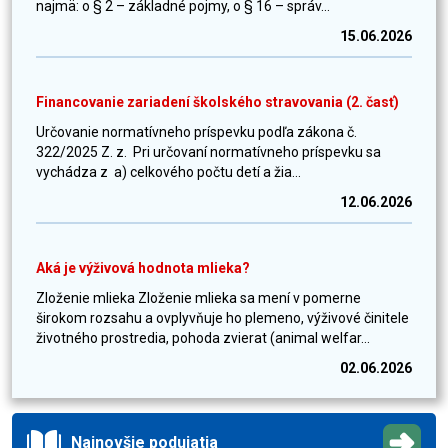
najmä: o § 2 – základné pojmy, o § 16 – správ...
15.06.2026
Financovanie zariadení školského stravovania (2. časť)
Určovanie normatívneho príspevku podľa zákona č.
322/2025 Z. z. Pri určovaní normatívneho príspevku sa
vychádza z a) celkového počtu detí a žia...
12.06.2026
Aká je výživová hodnota mlieka?
Zloženie mlieka Zloženie mlieka sa mení v pomerne
širokom rozsahu a ovplyvňuje ho plemeno, výživové činitele
životného prostredia, pohoda zvierat (animal welfar...
02.06.2026
Najnovšie podujatia