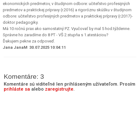
ekonomických predmetov, v študijnom odbore: učiteľstvo profesijných
predmetov a praktickej prípravy (r.2016) a rigoróznu skúšku v študijnom
odbore: učiteľstvo profesijných predmetov a praktickej prípravy (r.2017)-
doktor pedagogiky.
Má 10 ročnú prax ako samostatný PZ. Vyučovať by mal 5 hod.týždenne.
Správne ho zaradíme do 8 PT - VŠ 2.stupňa s 1.atestáciou?
Ďakujem pekne za odpoveď.
Jana JanaM 30.07.2025 10:04:11
Komentáre: 3
Komentáre sú viditeľné len prihláseným užívateľom. Prosím
prihláste sa
alebo
zaregistrujte
.