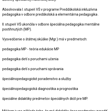
Absolvovala I. stupeň VŠ v programe Preddškolská inkluzívna
pedagogika v odbore predškolská a elementárna pedagogika .
II. stupeň VŠ ukončila v odbore špeciálna pedagogika mentálne
postihnutých (MP).
Vysvedčenie o štátnej skúške (Mgr.) má v predmetoch:
pedagogika MP - teória edukácie MP
pedagogika detí s poruchami učenia
pedagogika detí s poruchami správania
špeciálnopedagogické poradenstvo a služby
špeciálnopedagogická diagnostika a prognostika
špeciálne didaktiky predmetov špeciálnych škôl pre MP.