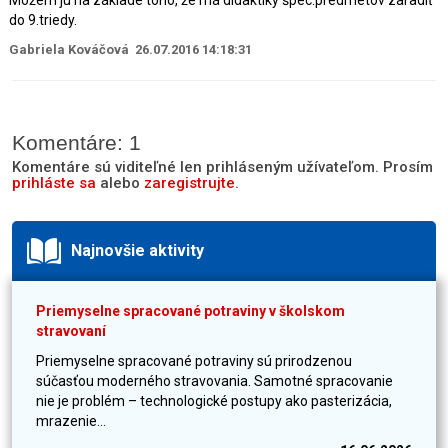
Môžem ju na základe toho, že má didaktiky špec.predmetov zaradiť
do 9.triedy.
Gabriela Kováčová 26.07.2016 14:18:31
Komentáre: 1
Komentáre sú viditeľné len prihláseným užívateľom. Prosím
prihláste sa
alebo
zaregistrujte
.
Najnovšie aktivity
Priemyselne spracované potraviny v školskom
stravovaní
Priemyselne spracované potraviny sú prirodzenou
súčasťou moderného stravovania. Samotné spracovanie
nie je problém – technologické postupy ako pasterizácia,
mrazenie...