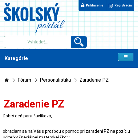
Prihlásenie
Registrácia
Kategórie
Fórum
Personalistika
Zaradenie PZ
Zaradenie PZ
Dobrý deň pani Pavlíková,
obraciam sa na Vás s prosbou o pomoc pri zaradení PZ na pozíciu
učiteľky špeciálnej materskej školy.