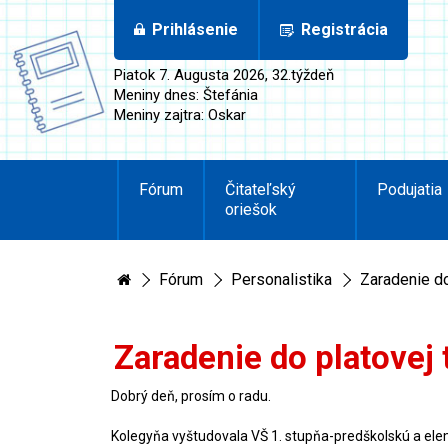
Prihlásenie
Registrácia
Piatok 7. Augusta 2026, 32.týždeň
Meniny dnes: Štefánia
Meniny zajtra: Oskar
Fórum
Čitateľský
Podujatia
oriešok
Fórum
Personalistika
Zaradenie do
Zaradenie do platovej 
Dobrý deň, prosím o radu.
Kolegyňa vyštudovala VŠ 1. stupňa-predškolskú a el