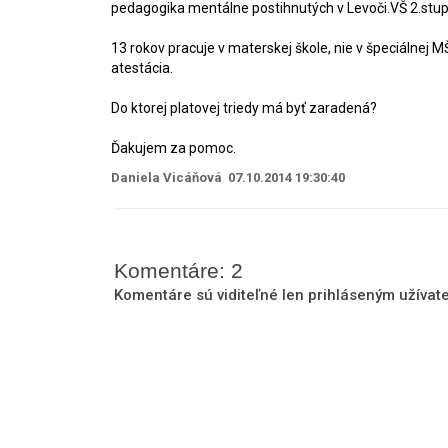
pedagogika mentálne postihnutých v Levoči.VŠ 2.stup
13 rokov pracuje v materskej škole, nie v špeciálnej 
atestácia.
Do ktorej platovej triedy má byť zaradená?
Ďakujem za pomoc.
Daniela Vicáňová 07.10.2014 19:30:40
Komentáre: 2
Komentáre sú viditeľné len prihláseným užíva