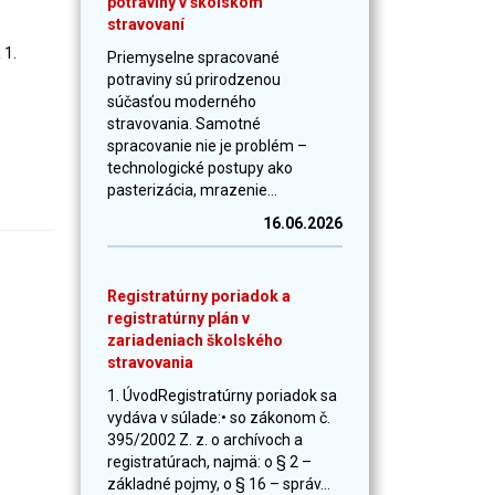
potraviny v školskom
stravovaní
 1.
Priemyselne spracované
potraviny sú prirodzenou
súčasťou moderného
stravovania. Samotné
spracovanie nie je problém –
technologické postupy ako
pasterizácia, mrazenie...
16.06.2026
Registratúrny poriadok a
registratúrny plán v
zariadeniach školského
stravovania
1. ÚvodRegistratúrny poriadok sa
vydáva v súlade:• so zákonom č.
395/2002 Z. z. o archívoch a
registratúrach, najmä: o § 2 –
základné pojmy, o § 16 – správ...