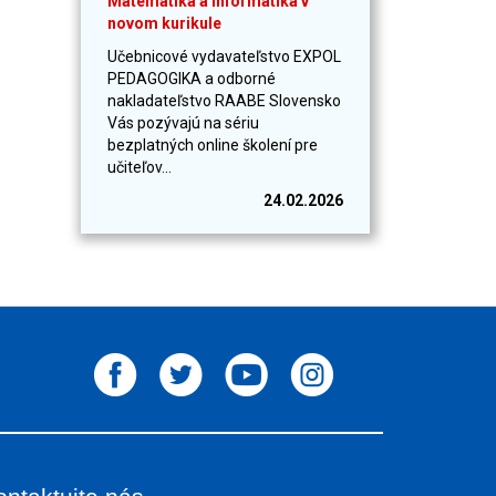
Matematika a informatika v
novom kurikule
Učebnicové vydavateľstvo EXPOL
PEDAGOGIKA a odborné
nakladateľstvo RAABE Slovensko
Vás pozývajú na sériu
bezplatných online školení pre
učiteľov...
24.02.2026