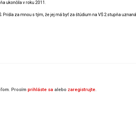
ňa ukončila v roku 2011.
MŠ. Prišla za mnou s tým, že jej má byť za štúdium na VŠ 2.stupňa uznaná
teľom. Prosím
prihláste sa
alebo
zaregistrujte
.