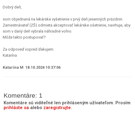
Dobrý deň,
som objednaná na lekárske vyšetrenie v prvý deň jesenných prázdnin.
Zamestnávateľ (ZŠ) odmieta akceptovať lekárske ošetrenie, navrhuje, aby
som v daný deň vybrala náhradné voľno.
Môže takto postupovať?
Za odpoveď vopred ďakujem.
Katarína
Katarína M 18.10.2024 10:37:06
Komentáre: 1
Komentáre sú viditeľné len prihláseným užívateľom. Prosím
prihláste sa
alebo
zaregistrujte
.