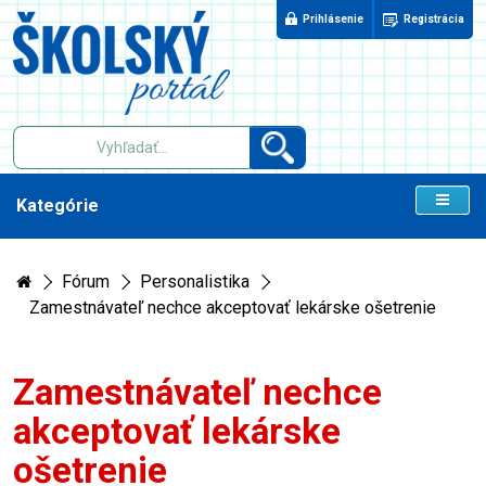
Prihlásenie
Registrácia
Kategórie
Fórum
Personalistika
Zamestnávateľ nechce akceptovať lekárske ošetrenie
Zamestnávateľ nechce
akceptovať lekárske
ošetrenie