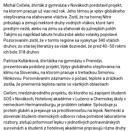
Michal Cvíčela, štvrták z gymnázia v Novákoch predstavil projekt,
na ktorom pracuje už viac než rok. Jeho témou je vplyv globálneho
otepľovania na sťahovanie vtáctva. Zistil, že na hornej Nitre
pribúdajú a zimujú niektoré druhy vodných vtákov, ktoré tam
predtým nežili, alebo na zimu sa sťahovali do južnejších polôh.
Takými sú napríklad labute hrubozobé alebo volavky popolavé.
Pozorovaním zistil, že v tomto regióne sa vyskytuje 340 vtáčích
druhov, zo staršej literatúry sa však dozvedel, že pred 40–50 rokmi
ich bolo 318 druhov.
Patrícia Kolláriková, štvrtáčka na gymnáziu v Prievidzi,
prezentovala podobný projekt, Vplyv globálneho otepľovania na
klímu na Slovensku, na ktorom pracuje s tretiačkou Simonou
Hlinkovou. Porovnávaním záznamov o počasí, teplote a zrážkach
zistila, že priemerná teplota rastie vo všetkých oblastiach.
Cieľom, medzinárodného projektu, do ktorého sú zapojení študenti
SOŠ v Novákoch, Hotelovej akadémie v Lučenci a Chemickej školy v
nemeckom Hermannsburgu, je problém celiakie. Spôsobuje ju
proteín glukén a prejavuje sa precitlivenosťou na lepok. Nemeckí a
slovenskí študenti chemických odborov robia potrebné laboratórne
rozbory, zisťujú prítomnosť lepku v jednotlivých potravinárskych
surovinách a študenti z hotelovej akadémie pripravujú rôzne druhy