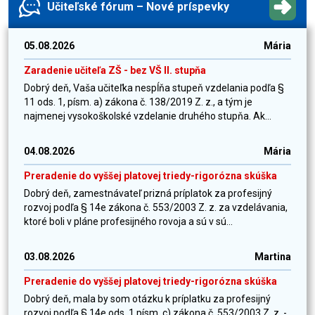
Učiteľské fórum – Nové príspevky
05.08.2026
Mária
Zaradenie učiteľa ZŠ - bez VŠ II. stupňa
Dobrý deň, Vaša učiteľka nespĺňa stupeň vzdelania podľa §
11 ods. 1, písm. a) zákona č. 138/2019 Z. z., a tým je
najmenej vysokoškolské vzdelanie druhého stupňa. Ak...
04.08.2026
Mária
Preradenie do vyššej platovej triedy-rigorózna skúška
Dobrý deň, zamestnávateľ prizná príplatok za profesijný
rozvoj podľa § 14e zákona č. 553/2003 Z. z. za vzdelávania,
ktoré boli v pláne profesijného rovoja a sú v sú...
03.08.2026
Martina
Preradenie do vyššej platovej triedy-rigorózna skúška
Dobrý deň, mala by som otázku k príplatku za profesijný
rozvoj podľa § 14e ods. 1 písm. c) zákona č. 553/2003 Z. z. -