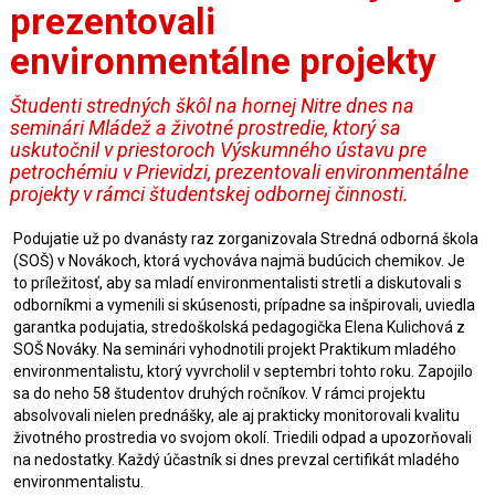
prezentovali
environmentálne projekty
Študenti stredných škôl na hornej Nitre dnes na
seminári Mládež a životné prostredie, ktorý sa
uskutočnil v priestoroch Výskumného ústavu pre
petrochémiu v Prievidzi, prezentovali environmentálne
projekty v rámci študentskej odbornej činnosti.
Podujatie už po dvanásty raz zorganizovala Stredná odborná škola
(SOŠ) v Novákoch, ktorá vychováva najmä budúcich chemikov. Je
to príležitosť, aby sa mladí environmentalisti stretli a diskutovali s
odborníkmi a vymenili si skúsenosti, prípadne sa inšpirovali, uviedla
garantka podujatia, stredoškolská pedagogička Elena Kulichová z
SOŠ Nováky. Na seminári vyhodnotili projekt Praktikum mladého
environmentalistu, ktorý vyvrcholil v septembri tohto roku. Zapojilo
sa do neho 58 študentov druhých ročníkov. V rámci projektu
absolvovali nielen prednášky, ale aj prakticky monitorovali kvalitu
životného prostredia vo svojom okolí. Triedili odpad a upozorňovali
na nedostatky. Každý účastník si dnes prevzal certifikát mladého
environmentalistu.