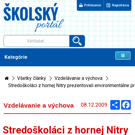
Prihlásenie
Registrácia
Kategórie
Všetky články
Vzdelávanie a výchova
Stredoškoláci z hornej Nitry prezentovali environmentálne pr
Zdieľaj
F
08.12.2009
Vzdelávanie a výchova
Stredoškoláci z hornej Nitry