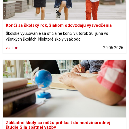
Končí sa školský rok, žiakom odovzdajú vysvedčenia
Školské vyučovanie sa oficiálne končí v utorok 30. júna vo
všetkých školách. Niektoré školy však odo..
viac
29.06.2026
Základné školy sa môžu prihlásiť do medzinárodnej
štúdie Sila spätnej väzby