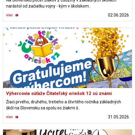
Na Slovensku počet žiakov z cudziny v základných školách
narástol od začiatku vojny - kým v školskom..
viac
02.06.2026
Výhercovia súťaže Čitateľský oriešok 12 sú známi
Žiaci prvého, druhého, tretieho a štvrtého ročníka základných
škôl na Slovensku sa spolu so žiakmi š..
viac
31.05.2026