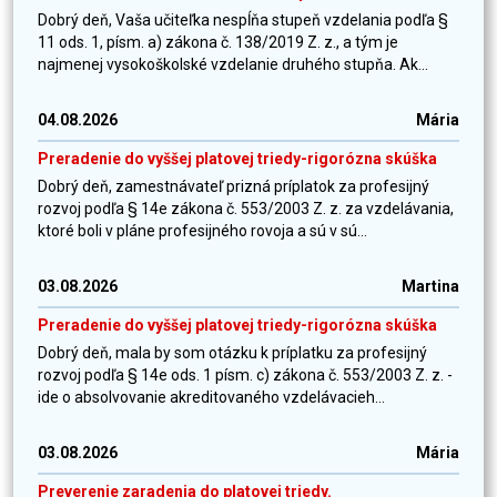
Dobrý deň, Vaša učiteľka nespĺňa stupeň vzdelania podľa §
11 ods. 1, písm. a) zákona č. 138/2019 Z. z., a tým je
najmenej vysokoškolské vzdelanie druhého stupňa. Ak...
04.08.2026
Mária
Preradenie do vyššej platovej triedy-rigorózna skúška
Dobrý deň, zamestnávateľ prizná príplatok za profesijný
rozvoj podľa § 14e zákona č. 553/2003 Z. z. za vzdelávania,
ktoré boli v pláne profesijného rovoja a sú v sú...
03.08.2026
Martina
Preradenie do vyššej platovej triedy-rigorózna skúška
Dobrý deň, mala by som otázku k príplatku za profesijný
rozvoj podľa § 14e ods. 1 písm. c) zákona č. 553/2003 Z. z. -
ide o absolvovanie akreditovaného vzdelávacieh...
03.08.2026
Mária
Preverenie zaradenia do platovej triedy.