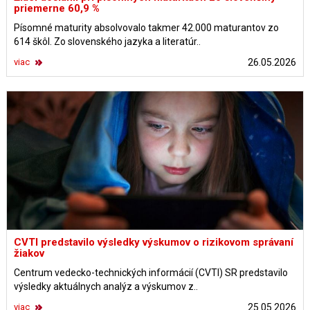
priemerne 60,9 %
Písomné maturity absolvovalo takmer 42.000 maturantov zo
614 škôl. Zo slovenského jazyka a literatúr..
viac
26.05.2026
CVTI predstavilo výsledky výskumov o rizikovom správaní
žiakov
Centrum vedecko-technických informácií (CVTI) SR predstavilo
výsledky aktuálnych analýz a výskumov z..
viac
25.05.2026