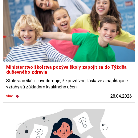
Ministerstvo školstva pozýva školy zapojiť sa do Týždňa
duševného zdravia
Stále viac škôl si uvedomuje, že pozitívne, láskavé a napĺňajúce
vzťahy sú základom kvalitného učeni..
viac
28.04.2026