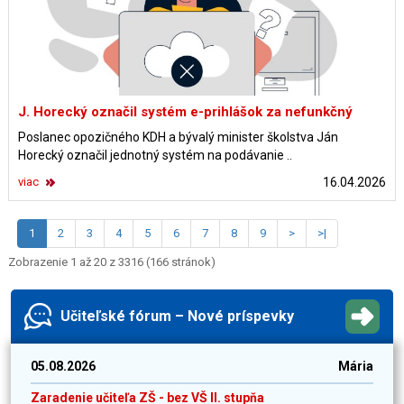
J. Horecký označil systém e-prihlášok za nefunkčný
Poslanec opozičného KDH a bývalý minister školstva Ján
Horecký označil jednotný systém na podávanie ..
viac
16.04.2026
1
2
3
4
5
6
7
8
9
>
>|
Zobrazenie 1 až 20 z 3316 (166 stránok)
Učiteľské fórum – Nové príspevky
05.08.2026
Mária
Zaradenie učiteľa ZŠ - bez VŠ II. stupňa