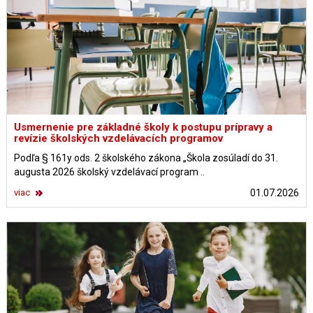
Usmernenie pre základné školy k postupu prípravy a
revízie školských vzdelávacích programov
Podľa § 161y ods. 2 školského zákona „Škola zosúladí do 31.
augusta 2026 školský vzdelávací program ..
viac
01.07.2026