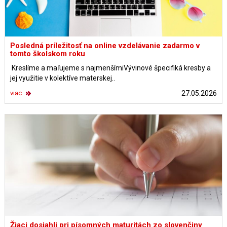
Posledná príležitosť na online vzdelávanie zadarmo v
tomto školskom roku
Kreslíme a maľujeme s najmenšímiVývinové špecifiká kresby a
jej využitie v kolektíve materskej..
viac
27.05.2026
Žiaci dosiahli pri písomných maturitách zo slovenčiny