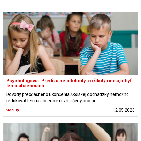
Psychológovia: Predčasné odchody zo školy nemajú byť
len o absenciách
Dôvody predčasného ukončenia školskej dochádzky nemožno
redukovať len na absencie či zhoršený prospe..
viac
12.05.2026