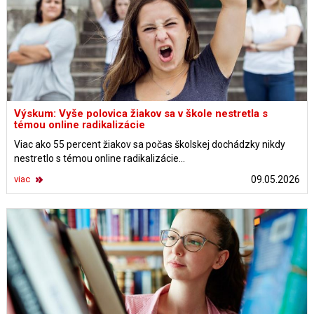
Výskum: Vyše polovica žiakov sa v škole nestretla s
témou online radikalizácie
Viac ako 55 percent žiakov sa počas školskej dochádzky nikdy
nestretlo s témou online radikalizácie...
viac
09.05.2026