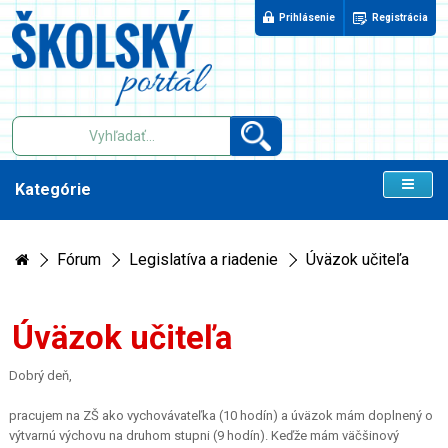
Prihlásenie
Registrácia
Kategórie
Fórum
Legislatíva a riadenie
Úväzok učiteľa
Úväzok učiteľa
Dobrý deň,
pracujem na ZŠ ako vychovávateľka (10 hodín) a úväzok mám doplnený o
výtvarnú výchovu na druhom stupni (9 hodín). Keďže mám väčšinový