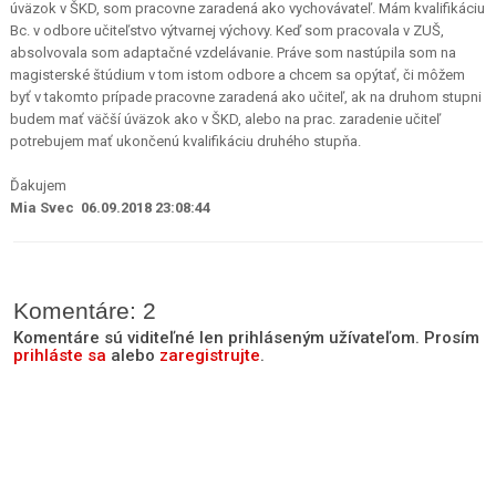
úväzok v ŠKD, som pracovne zaradená ako vychovávateľ. Mám kvalifikáciu
Bc. v odbore učiteľstvo výtvarnej výchovy. Keď som pracovala v ZUŠ,
absolvovala som adaptačné vzdelávanie. Práve som nastúpila som na
magisterské štúdium v tom istom odbore a chcem sa opýtať, či môžem
byť v takomto prípade pracovne zaradená ako učiteľ, ak na druhom stupni
budem mať väčší úväzok ako v ŠKD, alebo na prac. zaradenie učiteľ
potrebujem mať ukončenú kvalifikáciu druhého stupňa.
Ďakujem
Mia Svec 06.09.2018 23:08:44
Komentáre: 2
Komentáre sú viditeľné len prihláseným užívateľom. Prosím
prihláste sa
alebo
zaregistrujte
.