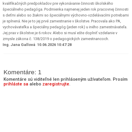
kvalifikačných predpokladov pre vykonávanie činnosti školského
špeciálneho pedagóga. Podmienka najmenej jeden rok pracovnej činnosti
s deťmi alebo so žiakmi so špeciálnymi výchovno-vzdelávacími potrebami
je splnená. Nie je to jej prvé zamestnanie v školstve. Pracovala ako PA,
vychovávateľka a špeciálny pedagóg (jeden rok) u iného zamestnávateľa.
Jej prax v školstve je 6 rokov. Alebo si musí ešte doplniť vzdelanie v
zmysle zákona č. 138/2019 o pedagogických zamestnancoch.
Ing. Jana Gallová 10.06.2026 10:47:28
Komentáre: 1
Komentáre sú viditeľné len prihláseným užívateľom. Prosím
prihláste sa
alebo
zaregistrujte
.