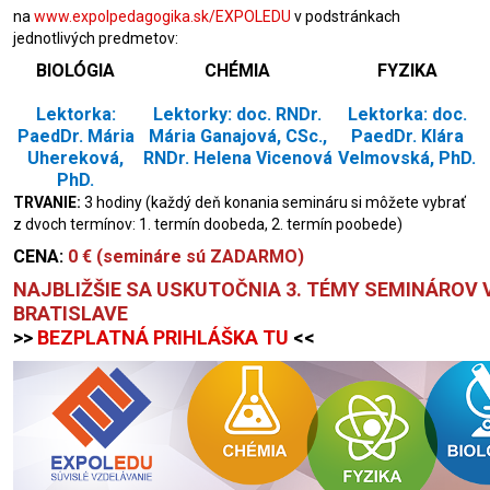
na
www.expolpedagogika.sk/EXPOLEDU
v podstránkach
jednotlivých predmetov:
BIOLÓGIA
CHÉMIA
FYZIKA
Lektorka:
Lektorky: doc. RNDr.
Lektorka: doc.
PaedDr. Mária
Mária Ganajová, CSc.,
PaedDr. Klára
Uhereková,
RNDr. Helena Vicenová
Velmovská, PhD.
PhD.
TRVANIE:
3 hodiny (každý deň konania semináru si môžete vybrať
z dvoch termínov: 1. termín doobeda, 2. termín poobede)
CENA:
0 € (semináre sú ZADARMO)
NAJBLIŽŠIE SA USKUTOČNIA 3. TÉMY SEMINÁROV 
BRATISLAVE
>>
BEZPLATNÁ PRIHLÁŠKA TU
<<