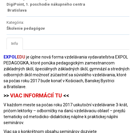
DigiPoint, 1. poschodie nákupného centra
Bratislava
Kategória:
Školenie pedagógov
Info
EXPOL
EDU
je úplne nová forma vzdelávania vydavateľstva EXPOL
PEDAGOGIKA, ktoré ponúka pedagogickým zamestnancom
základných škôl, špeciálnych základných škôl, gymnázií a stredných
odborných škôl možnosť zúčastniť sa súvislého vzdelávania, ktoré
sa počas roku 2017 bude konať v Košiciach, Banskej Bystrici
a Bratislave.
>>
VIAC INFORMÁCIÍ TU
<<
V každom meste sa počas roku 2017 uskutoční vzdelávanie 3-krát,
pričom lektorky – odborníčky na danú vzdelávaciu oblasť – prejdú
tematicky od metodicko-didaktickej náplne k praktickej náplni
seminárov.
Viac sa o konkrétnom obsahu seminárov dozviete