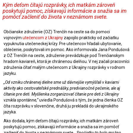
Kým deťom čítajú rozprávky, ich matkám zároveň
poskytujú pomoc, získavajú informácie a snažia sa im
pomôcť začleniť do života v neznámom svete.
Občianske združenie (OZ) Trenčín na ceste sa do pomoci
vojnovým
utečencom z Ukrajiny
zapojilo prakticky od začiatku
vypuknutia utečeneckej krízy. Pre utečencov hľadali ubytovanie,
oblečenie, poskytovali im pomoc. Ako informovala Jana Pondušová
z OZ Trenčín na ceste, združenie prevádzkuje pod Trenčianskym
hradom kaviareň, ktorá je chránenou dielňou. V nej začali pracovníci
združenia čítať malým utečencom z Ukrajiny rozprávky v rodnom
jazyku.
„Od vzniku chránenej dielne sme už dávnejšie vymýšľali v kaviarni
aktivity ako cestovateľské prednášky, predvianočné pečenie, ale aj
čítanie pre deti. Myšlienka zorganizovať čítanie pre deti z Ukrajiny
vznikla spontánne,“
uviedla Pondušová s tým, že jedna členka OZ
číta rozprávku v slovenčine, druhá ju prekladá do ukrajinského
jazyka.
Ako dodala, kým deťom čítajú rozprávky, ich matkám zároveň
poskytujú pomoc, získavajú informácie a snažia sa im pomôcť
začleniť do života v neznámom svete.
„Spočiatku to bolo možno