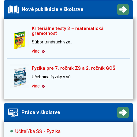
Nové publikácie v školstve
Kriteriálne testy 3 – matematická
gramotnosť
Súbor trinástich vzo..
viac
Fyzika pre 7. ročník ZŠ a 2. ročník GOŠ
Učebnica fyziky v sú..
viac
Práca v školstve
Učiteľ/ka SŠ - Fyzika