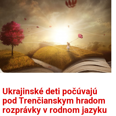
Ukrajinské deti počúvajú
pod Trenčianskym hradom
rozprávky v rodnom jazyku