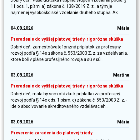
Dobrý deň, Vaša učiteľka nespĺňa stupeň vzdelania podľa §
11 ods. 1, písm. a) zákona č. 138/2019 Z. z., a tým je
najmenej vysokoškolské vzdelanie druhého stupňa. Ak...
04.08.2026
Mária
Preradenie do vyššej platovej triedy-rigorózna skúška
Dobrý deň, zamestnávateľ prizná príplatok za profesijný
rozvoj podľa § 14e zákona č. 553/2003 Z. z. za vzdelávania,
ktoré boli v pláne profesijného rovoja a sú v sú...
03.08.2026
Martina
Preradenie do vyššej platovej triedy-rigorózna skúška
Dobrý deň, mala by som otázku k príplatku za profesijný
rozvoj podľa § 14e ods. 1 písm. c) zákona č. 553/2003 Z. z. -
ide o absolvovanie akreditovaného vzdelávacieh...
03.08.2026
Mária
Preverenie zaradenia do platovej triedy.