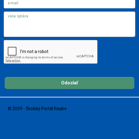
Odoslať
© 2009 - Školský Portál Raabe