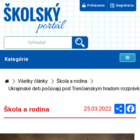
Prihlásenie
Registrácia
Kategórie
Všetky články
Škola a rodina
Ukrajinské deti počúvajú pod Trenčianskym hradom rozprávk
Zdieľaj
F
25.03.2022
Škola a rodina