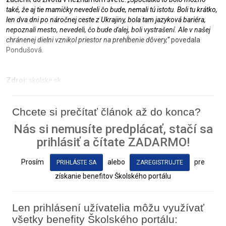
také, že aj tie mamičky nevedeli čo bude, nemali tú istotu. Boli tu krátko,
len dva dni po náročnej ceste z Ukrajiny, bola tam jazyková bariéra,
nepoznali mesto, nevedeli, čo bude ďalej, boli vystrašení. Ale v našej
chránenej dielni vznikol priestor na prehĺbenie dôvery,“
povedala
Pondušová.
Zdroj:
skolske.sk
Chcete si prečítať článok až do konca?
Nás si nemusíte predplácať, stačí sa
prihlásiť a čítate ZADARMO!
Prosím
alebo
pre
PRIHLÁSTE SA
ZAREGISTRUJTE
získanie benefitov Školského portálu
Len prihlásení užívatelia môžu využívať
všetky benefity Školského portálu: