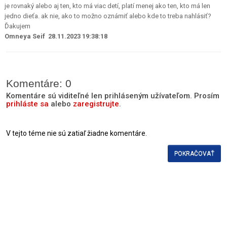
je rovnaký alebo aj ten, kto má viac detí, platí menej ako ten, kto má len
jedno dieťa. ak nie, ako to možno oznámiť alebo kde to treba nahlásiť?
Ďakujem
Omneya Seif 28.11.2023 19:38:18
Komentáre: 0
Komentáre sú viditeľné len prihláseným užívateľom. Prosím
prihláste sa
alebo
zaregistrujte
.
V tejto téme nie sú zatiaľ žiadne komentáre.
POKRAČOVAŤ