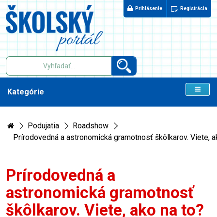
Prihlásenie
Registrácia
Kategórie
Podujatia
Roadshow
Prírodovedná a astronomická gramotnosť škôlkarov. Viete, a
Prírodovedná a
astronomická gramotnosť
škôlkarov. Viete, ako na to?