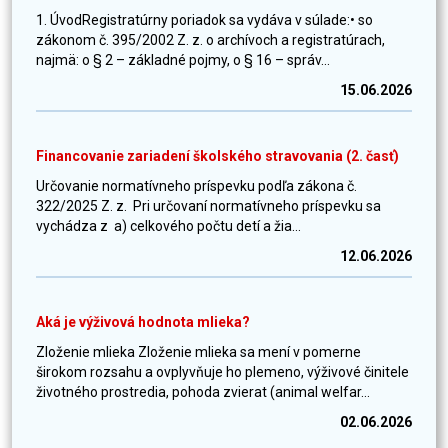
1. ÚvodRegistratúrny poriadok sa vydáva v súlade:• so
zákonom č. 395/2002 Z. z. o archívoch a registratúrach,
najmä: o § 2 – základné pojmy, o § 16 – správ...
15.06.2026
Financovanie zariadení školského stravovania (2. časť)
Určovanie normatívneho príspevku podľa zákona č.
322/2025 Z. z. Pri určovaní normatívneho príspevku sa
vychádza z a) celkového počtu detí a žia...
12.06.2026
Aká je výživová hodnota mlieka?
Zloženie mlieka Zloženie mlieka sa mení v pomerne
širokom rozsahu a ovplyvňuje ho plemeno, výživové činitele
životného prostredia, pohoda zvierat (animal welfar...
02.06.2026