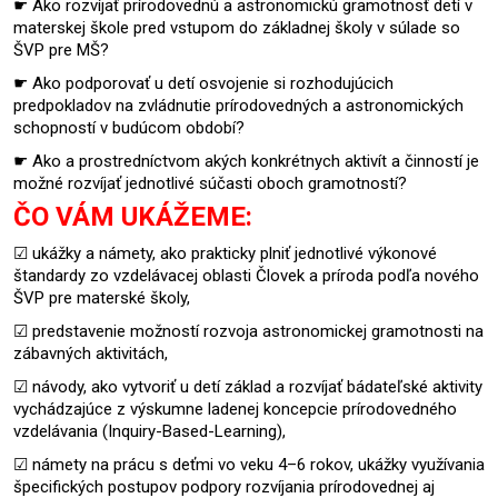
☛ Ako rozvíjať prírodovednú a astronomickú gramotnosť detí v
materskej škole pred vstupom do základnej školy v súlade so
ŠVP pre MŠ?
☛ Ako podporovať u detí osvojenie si rozhodujúcich
predpokladov na zvládnutie prírodovedných a astronomických
schopností v budúcom období?
☛ Ako a prostredníctvom akých konkrétnych aktivít a činností je
možné rozvíjať jednotlivé súčasti oboch gramotností?
ČO VÁM UKÁŽEME:
☑ ukážky a námety, ako prakticky plniť jednotlivé výkonové
štandardy zo vzdelávacej oblasti Človek a príroda podľa nového
ŠVP pre materské školy,
☑ predstavenie možností rozvoja astronomickej gramotnosti na
zábavných aktivitách,
☑ návody, ako vytvoriť u detí základ a rozvíjať bádateľské aktivity
vychádzajúce z výskumne ladenej koncepcie prírodovedného
vzdelávania (Inquiry-Based-Learning),
☑ námety na prácu s deťmi vo veku 4–6 rokov, ukážky využívania
špecifických postupov podpory rozvíjania prírodovednej aj