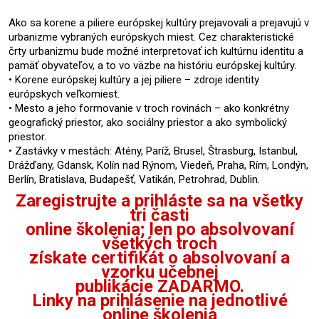
Ako sa korene a piliere európskej kultúry prejavovali a prejavujú v
urbanizme vybraných európskych miest. Cez charakteristické
črty urbanizmu bude možné interpretovať ich kultúrnu identitu a
pamäť obyvateľov, a to vo väzbe na históriu európskej kultúry.
• Korene európskej kultúry a jej piliere – zdroje identity
európskych veľkomiest.
• Mesto a jeho formovanie v troch rovinách – ako konkrétny
geografický priestor, ako sociálny priestor a ako symbolický
priestor.
• Zastávky v mestách: Atény, Paríž, Brusel, Štrasburg, Istanbul,
Drážďany, Gdansk, Kolín nad Rýnom, Viedeň, Praha, Rím, Londýn,
Berlín, Bratislava, Budapešť, Vatikán, Petrohrad, Dublin.
Zaregistrujte a prihláste sa na všetky
tri časti
online školenia; len po absolvovaní
všetkých troch
získate certifikát o absolvovaní a
vzorku učebnej
publikácie ZADARMO.
Linky na prihlásenie na jednotlivé
online školenia