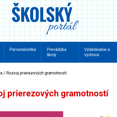
Personalistika
Prevádzka
Vzdelávanie a
školy
výchova
va / Rozvoj prierezových gramotností
oj prierezových gramotností