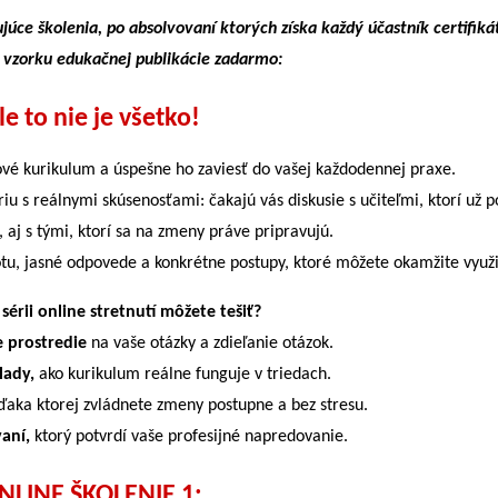
ujúce školenia, po absolvovaní ktorých získa každý účastník certifiká
 vzorku edukačnej publikácie zadarmo:
le to nie je všetko!
é kurikulum a úspešne ho zaviesť do vašej každodennej praxe.
iu s reálnymi skúsenosťami: čakajú vás diskusie s učiteľmi, ktorí už p
 aj s tými, ktorí sa na zmeny práve pripravujú.
otu, jasné odpovede a konkrétne postupy, ktoré môžete okamžite využi
 sérii online stretnutí môžete tešiť?
e prostredie
na vaše otázky a zdieľanie otázok.
lady,
ako kurikulum reálne funguje v triedach.
aka ktorej zvládnete zmeny postupne a bez stresu.
vaní,
ktorý potvrdí vaše profesijné napredovanie.
NLINE ŠKOLENIE 1: