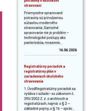
potraviny v školskom
stravovaní
Priemyselne spracované
potraviny sú prirodzenou
súčasťou moderného
stravovania. Samotné
spracovanie nie je problém –
technologické postupy ako
pasterizácia, mrazenie...
16.06.2026
Registratúrny poriadok a
registratúrny plán v
zariadeniach školského
stravovania
1. ÚvodRegistratúrny poriadok sa
vydáva v súlade:• so zákonom č.
395/2002 Z. z. o archívoch a
registratúrach, najmä: o § 2 –
základné pojmy, o § 16 – správ...