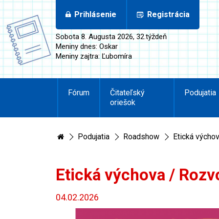
Prihlásenie
Registrácia
Sobota 8. Augusta 2026, 32.týždeň
Meniny dnes: Oskar
Meniny zajtra: Ľubomíra
Fórum
Čitateľský
Podujatia
oriešok
Podujatia
Roadshow
Etická výcho
Etická výchova / Rozv
04.02.2026