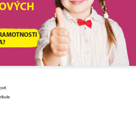
osti
rikule