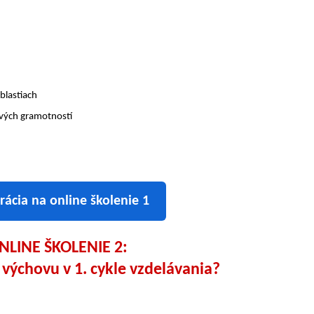
oblastiach
ových gramotností
rácia na online školenie 1
NLINE ŠKOLENIE 2:
 výchovu v 1. cykle vzdelávania?