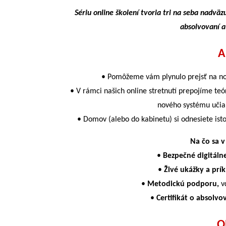
Sériu online školení tvoria tri na seba nadväz
absolvovaní a
A
• Pomôžeme vám plynulo prejsť na nov
• V rámci našich online stretnutí prepojíme teór
nového systému učia,
• Domov (alebo do kabinetu) si odnesiete ist
Na čo sa v
•
Bezpečné digitáln
•
Živé ukážky a prík
•
Metodickú podporu,
vď
•
Certifikát o absolvo
O