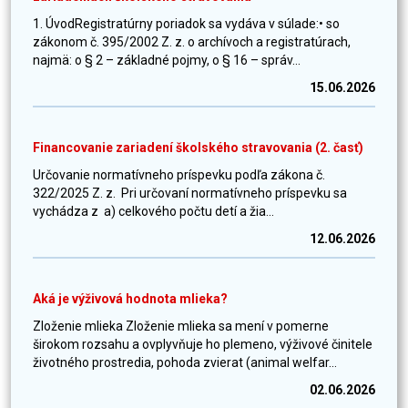
1. ÚvodRegistratúrny poriadok sa vydáva v súlade:• so
zákonom č. 395/2002 Z. z. o archívoch a registratúrach,
najmä: o § 2 – základné pojmy, o § 16 – správ...
15.06.2026
Financovanie zariadení školského stravovania (2. časť)
Určovanie normatívneho príspevku podľa zákona č.
322/2025 Z. z. Pri určovaní normatívneho príspevku sa
vychádza z a) celkového počtu detí a žia...
12.06.2026
Aká je výživová hodnota mlieka?
Zloženie mlieka Zloženie mlieka sa mení v pomerne
širokom rozsahu a ovplyvňuje ho plemeno, výživové činitele
životného prostredia, pohoda zvierat (animal welfar...
02.06.2026