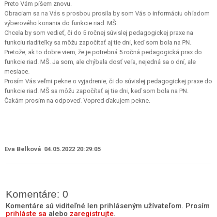
Preto Vám píšem znovu.
Obraciam sa na Vás s prosbou prosila by som Vás o informáciu ohľadom
výberového konania do funkcie riad. MŠ.
Chcela by som vedieť, či do 5 ročnej súvislej pedagogickej praxe na
funkciu riaditeľky sa môžu započítať aj tie dni, keď som bola na PN.
Pretože, ak to dobre viem, že je potrebná 5 ročná pedagogická prax do
funkcie riad. MŠ. Ja som, ale chýbala dosť veľa, nejedná sa o dní, ale
mesiace.
Prosím Vás veľmi pekne o vyjadrenie, či do súvislej pedagogickej praxe do
funkcie riad. MŠ sa môžu započítať aj tie dni, keď som bola na PN.
Čakám prosím na odpoveď. Vopred ďakujem pekne.
Eva Belková 04.05.2022 20:29:05
Komentáre: 0
Komentáre sú viditeľné len prihláseným užívateľom. Prosím
prihláste sa
alebo
zaregistrujte
.