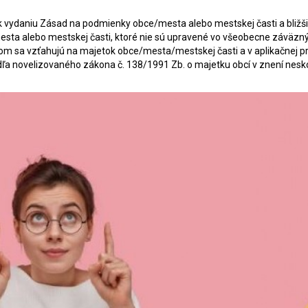
 vydaniu Zásad na podmienky obce/mesta alebo mestskej časti a bližš
esta alebo mestskej časti, ktoré nie sú upravené vo všeobecne záväzn
m sa vzťahujú na majetok obce/mesta/mestskej časti a v aplikačnej pr
dľa novelizovaného zákona č. 138/1991 Zb. o majetku obcí v znení nesk