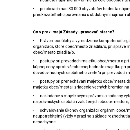
•
hodnota nájomného v úhrne za celé obdobie náj
•
pri obciach nad 30 000 obyvateľov hodnota nájo
preukázateľného porovnania s obdobným nájmom ale
Čo v praxi majú Zásady upravovať interne?
•
Právomoci, úlohy a vymedzenie kompetencií orgá
organizácií, ktoré obec/mesto zriadila/o, pri správ
obec/mesto zriadila/o,
•
postupy pri prevodoch majetku obce/mesta a pr
kúpnej ceny oproti všeobecnej hodnote majetku pri
dôvodov hodných osobitného zreteľa pri prevodoch 
•
postupy pri prenechávaní majetku obce/mesta do
majetku obce/mesta i zriadenie vecných bremien na
•
nakladanie s majetkovými právami a spôsoby výko
na právnických osobách založených obcou/mestom,
•
schvaľovanie úkonov organizácií orgánmi obce/me
neupotrebiteľný (vždy v praxi na základe rozhodnutia
nepochybne,