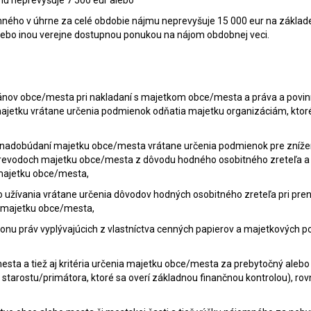
mu neprevyšuje 7 500 eur alebo
mného v úhrne za celé obdobie nájmu neprevyšuje 15 000 eur na základ
bo inou verejne dostupnou ponukou na nájom obdobnej veci.
nov obce/mesta pri nakladaní s majetkom obce/mesta a práva a povin
e majetku vrátane určenia podmienok odňatia majetku organizáciám, ktor
i nadobúdaní majetku obce/mesta vrátane určenia podmienok pre zníže
 prevodoch majetku obce/mesta z dôvodu hodného osobitného zreteľa a
majetku obce/mesta,
 užívania vrátane určenia dôvodov hodných osobitného zreteľa pri pr
 majetku obce/mesta,
nu práv vyplývajúcich z vlastníctva cenných papierov a majetkových p
sta a tiež aj kritéria určenia majetku obce/mesta za prebytočný alebo
 starostu/primátora, ktoré sa overí základnou finančnou kontrolou), ro