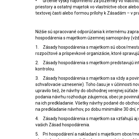
•
určenie výšky nájomného za pozemky vo vlastníc
priestory a ostatný majetok vo vlastníctve obce aleb
textovej časti alebo formou prílohy k Zásadám – v pr
Nižšie sú spracované odporúčania k internému zapra
hospodárenia s majetkom územnej samosprávy (vždy 
1.
Zásady hospodárenia s majetkom sú obce/mesta
rozpočtové a príspevkové organizácie, ktoré spravuj
2.
Zásady hospodárenia s majetkom predstavujú inte
kontrolou.
3.
Zásady hospodárenia s majetkom sa vždy a povi
schvaľovacie uznesenie). Toho času je v účinnosti nov
upravilo tiež, že návrhy do obchodnej verejnej súťaže
podania návrhu rozhoduje záujemca; obec je povinná 
na ich predkladanie. Všetky návrhy podané do obchod
na predkladanie návrhov, po dobu minimálne 30 dní, 
4.
Zásady hospodárenia s majetkom sa vzťahujú aj n
vašich Zásad hospodárenia.
5.
Pri hospodárení a nakladaní s majetkom obce/m