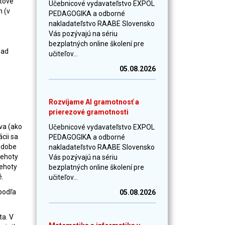
ytové
Učebnicové vydavateľstvo EXPOL
m (v
PEDAGOGIKA a odborné
nakladateľstvo RAABE Slovensko
Vás pozývajú na sériu
bezplatných online školení pre
sad
učiteľov...
05.08.2026
Rozvíjame AI gramotnosť a
prierezové gramotnosti
va (ako
Učebnicové vydavateľstvo EXPOL
cii sa
PEDAGOGIKA a odborné
podobe
nakladateľstvo RAABE Slovensko
lehoty
Vás pozývajú na sériu
lehoty
bezplatných online školení pre
é.
učiteľov...
podľa
05.08.2026
a. V