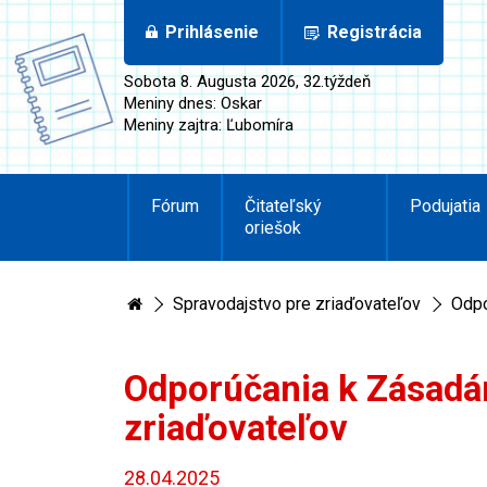
Prihlásenie
Registrácia
Sobota 8. Augusta 2026, 32.týždeň
Meniny dnes: Oskar
Meniny zajtra: Ľubomíra
Fórum
Čitateľský
Podujatia
oriešok
Spravodajstvo pre zriaďovateľov
Odpo
Odporúčania k Zásadá
zriaďovateľov
28.04.2025