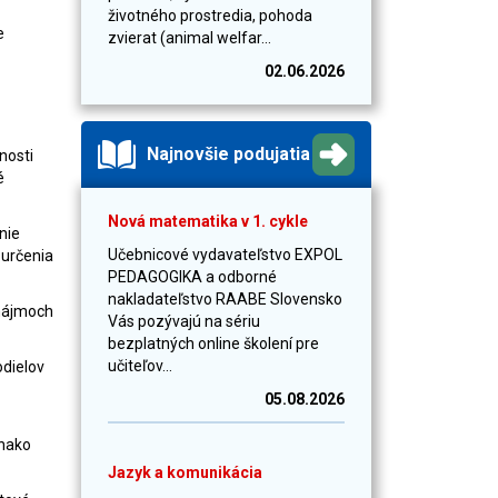
životného prostredia, pohoda
e
zvierat (animal welfar...
02.06.2026
Najnovšie podujatia
nosti
é
Nová matematika v 1. cykle
nie
Učebnicové vydavateľstvo EXPOL
 určenia
PEDAGOGIKA a odborné
nakladateľstvo RAABE Slovensko
enájmoch
Vás pozývajú na sériu
bezplatných online školení pre
učiteľov...
odielov
05.08.2026
vnako
Jazyk a komunikácia