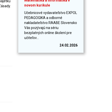
Matematika a informatika v
majetku
novom kurikule
Zásady.
Učebnicové vydavateľstvo EXPOL
PEDAGOGIKA a odborné
nakladateľstvo RAABE Slovensko
Vás pozývajú na sériu
bezplatných online školení pre
učiteľov...
24.02.2026