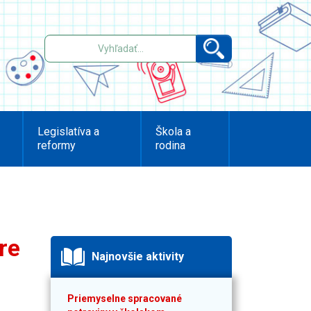
Legislatíva a
Škola a
reformy
rodina
re
Najnovšie aktivity
Priemyselne spracované