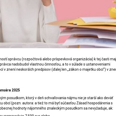
stí správcu (rozpočtová alebo príspevková organizácia) k tej časti maj
správca nadobudol vlastnou činnosťou, a to v súlade s ustanoveniami
 v znení neskorších predpisov (ďalej len „zákon o majetku obcí“) v znen
januára 2025
m posudkom, ktorý v deň schvaľovania nájmu nie je starší ako deväť
 obcí (pozn. autora: a tiež to má byť súčasťou Zásad hospodárenia s
všeobecnej hodnoty nájomného znaleckým posudkom sa nevyžaduje, ak: