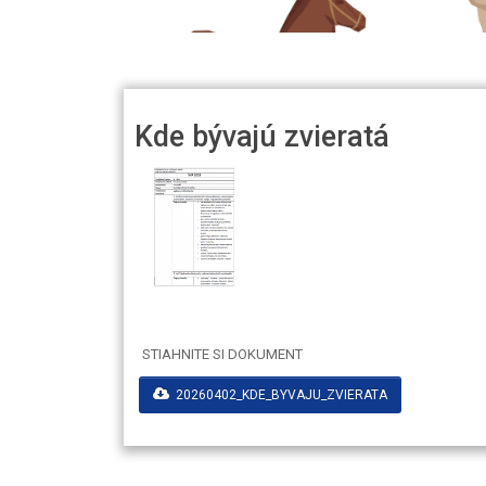
Kde bývajú zvieratá
STIAHNITE SI DOKUMENT
20260402_KDE_BYVAJU_ZVIERATA