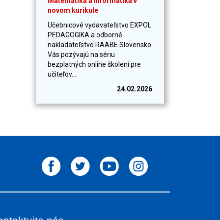
Matematika a informatika v
novom kurikule
Učebnicové vydavateľstvo EXPOL
PEDAGOGIKA a odborné
nakladateľstvo RAABE Slovensko
Vás pozývajú na sériu
bezplatných online školení pre
učiteľov...
24.02.2026