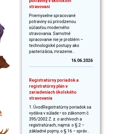
potraviny v školskom
stravovaní
Priemyselne spracované
potraviny sú prirodzenou
súčasťou moderného
stravovania. Samotné
spracovanie nie je problém –
technologické postupy ako
pasterizácia, mrazenie...
16.06.2026
Registratúrny poriadok a
registratúrny plán v
zariadeniach školského
stravovania
1. ÚvodRegistratúrny poriadok sa
vydáva v súlade:• so zákonom č.
395/2002 Z. z. o archívoch a
registratúrach, najmä: o § 2 –
základné pojmy, o § 16 – správ...