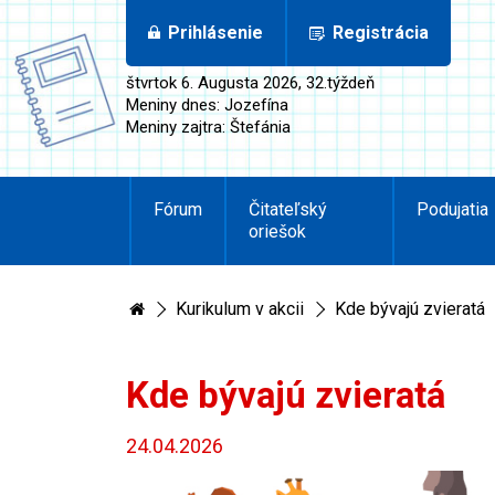
Prihlásenie
Registrácia
štvrtok 6. Augusta 2026, 32.týždeň
Meniny dnes: Jozefína
Meniny zajtra: Štefánia
Fórum
Čitateľský
Podujatia
oriešok
Kurikulum v akcii
Kde bývajú zvieratá
Kde bývajú zvieratá
24.04.2026