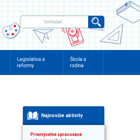
Legislatíva a
Škola a
reformy
rodina
Najnovšie aktivity
Priemyselne spracované