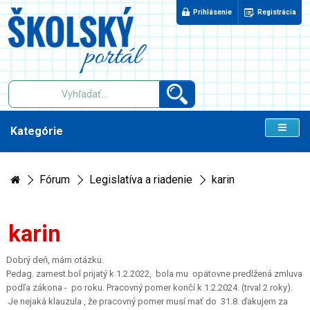
Prihlásenie
Registrácia
Kategórie
Fórum
Legislatíva a riadenie
karin
karin
Dobrý deň, mám otázku.
Pedag. zamest.bol prijatý k 1.2.2022, bola mu opätovne predlžená zmluva
podľa zákona - po roku. Pracovný pomer končí k 1.2.2024. (trval 2 roky).
Je nejaká klauzula , že pracovný pomer musí mať do 31.8. ďakujem za