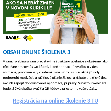
OBSAH ONLINE ŠKOLENIA 3
V rámci webinára vám predstavíme štruktúru učebnice a ukážeme, ako
efektívne pracovať s QR kódmi, ktoré obohacujú výučbu o videá,
animácie, pracovné listy či interaktívne úlohy. Zistíte, ako QR kódy
podporujú motiváciu a zážitkové učenie žiakov, a získate praktické tipy,
ako ich zapojiť do vyučovania aj domácej prípravy. Súčasťou webinára
bude aj živá ukážka využitia QR kódov a priestor na vaše otázky.
Registrácia na online školenie 3 TU