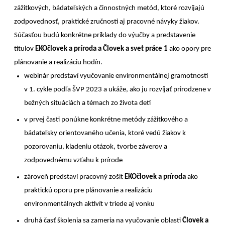
zážitkových, bádateľských a činnostných metód, ktoré rozvíjajú
zodpovednosť, praktické zručnosti aj pracovné návyky žiakov.
Súčasťou budú konkrétne príklady do výučby a predstavenie
titulov
EKOčlovek a príroda a Človek a svet práce 1
ako opory pre
plánovanie a realizáciu hodín.
webinár predstaví vyučovanie environmentálnej gramotnosti
v 1. cykle podľa ŠVP 2023 a ukáže, ako ju rozvíjať prirodzene v
bežných situáciách a témach zo života detí
v prvej časti ponúkne konkrétne metódy zážitkového a
bádateľsky orientovaného učenia, ktoré vedú žiakov k
pozorovaniu, kladeniu otázok, tvorbe záverov a
zodpovednému vzťahu k prírode
zároveň predstaví pracovný zošit
EKOčlovek a príroda
ako
praktickú oporu pre plánovanie a realizáciu
environmentálnych aktivít v triede aj vonku
druhá časť školenia sa zameria na vyučovanie oblasti
Človek a