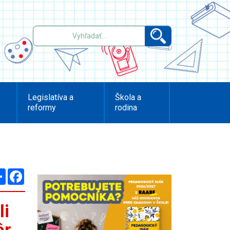
Legislatíva a
Škola a
reformy
rodina
Zdieľaj
Facebook
li
ôr