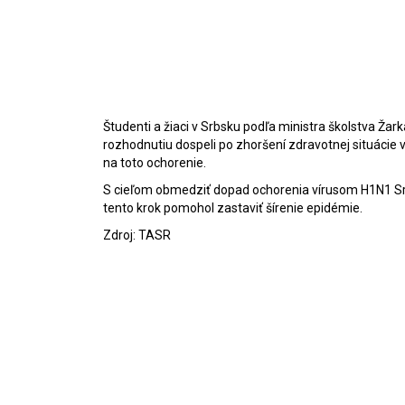
Študenti a žiaci v Srbsku podľa ministra školstva Ža
rozhodnutiu dospeli po zhoršení zdravotnej situácie v 
na toto ochorenie.
S cieľom obmedziť dopad ochorenia vírusom H1N1 Srbs
tento krok pomohol zastaviť šírenie epidémie.
Zdroj: TASR