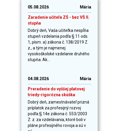
05.08.2026
Mária
Zaradenie učiteľa ZŠ - bez VŠ II.
stupňa
Dobrý deň, Vaša učiteľka nespĺňa
stupeň vzdelania podľa § 11 ods.
1, písm. a) zákona č. 138/2019 Z.
z., a tým je najmenej
vysokoškolské vzdelanie druhého
stupňa. Ak...
04.08.2026
Mária
Preradenie do vyššej platovej
triedy-rigorózna skúška
Dobrý deň, zamestnávateľ prizná
príplatok za profesijný rozvoj
podľa § 14e zákona č. 553/2003
Z. z. za vzdelávania, ktoré boli v
pláne profesijného rovoja a sú v