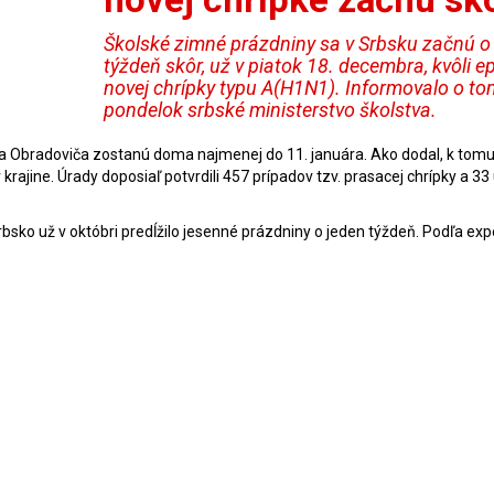
Školské zimné prázdniny sa v Srbsku začnú o
týždeň skôr, už v piatok 18. decembra, kvôli e
novej chrípky typu A(H1N1). Informovalo o to
pondelok srbské ministerstvo školstva.
rka Obradoviča zostanú doma najmenej do 11. januára. Ako dodal, k tom
krajine. Úrady doposiaľ potvrdili 457 prípadov tzv. prasacej chrípky a 33
ko už v októbri predĺžilo jesenné prázdniny o jeden týždeň. Podľa exp