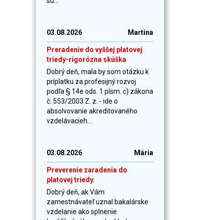
sú...
03.08.2026
Martina
Preradenie do vyššej platovej
triedy-rigorózna skúška
Dobrý deň, mala by som otázku k
príplatku za profesijný rozvoj
podľa § 14e ods. 1 písm. c) zákona
č. 553/2003 Z. z. - ide o
absolvovanie akreditovaného
vzdelávacieh...
03.08.2026
Mária
Preverenie zaradenia do
platovej triedy.
Dobrý deň, ak Vám
zamestnávateľ uznal bakalárske
vzdelanie ako splnenie