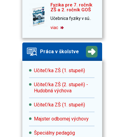
Fyzika pre 7. ročník
ZŠ a 2. ročník GOŠ
Učebnica fyziky v sú..
viac
Práca v školstve
Učiteľ/ka ZŠ (1. stupeň)
Učiteľ/ka ZŠ (2. stupeň) -
Hudobná výchova
Učiteľ/ka ZŠ (1. stupeň)
Majster odbornej výchovy
Špeciálny pedagóg