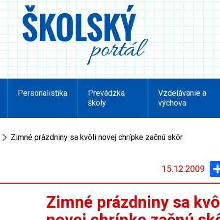
Personalistika
Prevádzka
Vzdelávanie a
školy
výchova
Zimné prázdniny sa kvôli novej chrípke začnú skôr
15.12.2009
Zimné prázdniny sa kvô
novej chrípke začnú sk