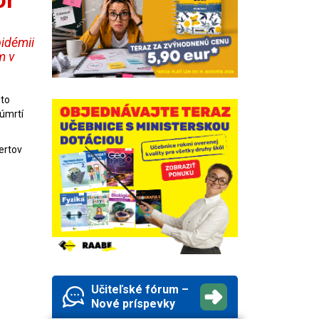
pidémii
m v
uto
 úmrtí
ertov
Učiteľské fórum –
Nové príspevky