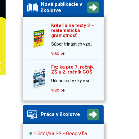
Nové publikácie v
školstve
Kriteriálne testy 3 –
matematická
gramotnosť
Súbor trinástich vzo..
viac
Fyzika pre 7. ročník
ZŠ a 2. ročník GOŠ
Učebnica fyziky v sú..
viac
Práca v školstve
Učiteľ/ka SŠ - Geografia