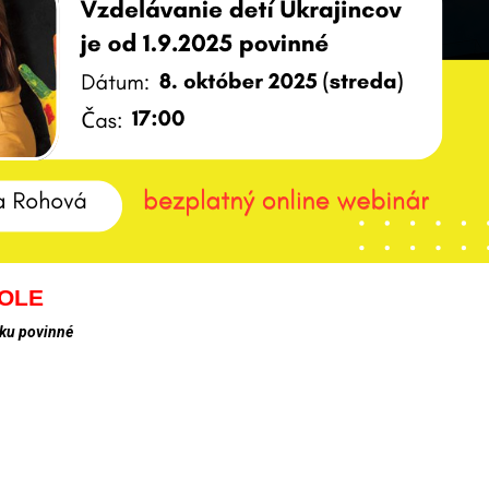
KOLE
sku povinné