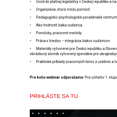
•
Úvod do platnej legislatívy v Českej republike a n
•
Organizácie, ktoré môžu pomôcť.
•
Pedagogicko-psychologické poradenské centrum –
•
Ako hodnotiť žiaka cudzinca.
•
Pomôcky, pracovné metódy.
•
Práca s triedou – integrácia žiakov cudzincov.
•
Materiály vytvorené pre Českú republiku a Slove
obrázkový slovník vytvorený špeciálne pre ukrajinskýc
•
Praktické príklady pracovných listov z učebníc a 
Pre koho webinár odporúčame:
Pre učiteľov 1. stu
PRIHLÁSTE SA TU