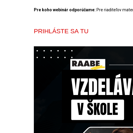
Pre koho webinár odporúčame:
Pre riaditeľov mate
PRIHLÁSTE SA TU