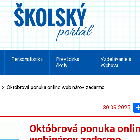
Personalistika
Prevádzka
Vzdelávanie a
školy
výchova
Októbrová ponuka online webinárov zadarmo
30.09.2025
Októbrová ponuka onli
webinárov zadarmo