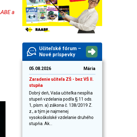
RAABE a
Učiteľské fórum –
Nové príspevky
05.08.2026
Mária
Zaradenie učiteľa ZŠ - bez VŠ II.
stupňa
Dobrý deň, Vaša učiteľka nespĺňa
stupeň vzdelania podľa § 11 ods.
1, písm. a) zákona č. 138/2019 Z.
z., a tým je najmenej
vysokoškolské vzdelanie druhého
stupňa. Ak...