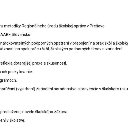
oru metodiky Regionálneho úradu školskej správy v Prešove
AABE Slovensko
nárokovateľných podporných opatrení v prepojení na prax škôl a školsk
äznosti na spoluprácu škôl, školských podporných tímov a zariadení
flexia doterajšej praxe a skúsenosti.
 ich poskytovanie.
ogramoch.
orúčaní (vyjadrení) zariadení poradenstva a prevencie v školskom roku
predloženej novele školského zákona.
ní v školstve.