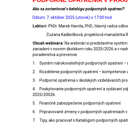
Ako sa zorientovať v katalógu podporných opatrení?
Dátum: 7. október 2025 (utorok) o 17:00 hod.
Lektori:
PhDr. Marek Havrila, PhD., hlavný radca odb
Zuzana Kadlečíková, projektová manažérka R
Obsah webinára:
Na webinári si predstavíme systém 
zariadení v novom školskom roku 2025/2026 a v nadv
poradenstva a prevencie.
1.
Systém nárokovateľných podporných opatrení – re
2.
Rozdelenie podporných opatrení – kompetencie a
3.
Podporné opatrenia v školských vzdelávacích pr
4.
Poskytovanie podporných opatrení a vydávaní odp
2025/20026.
5.
Finančné zabezpečenie podporných opatrení.
6.
Pripravované zmeny v podporných opatreniach v 
7.
Tipy, ako pracovať s Katalógom podporných opatre