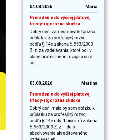
04.08.2026
Mária
Preradenie do vyššej platovej
triedy-rigorózna skúška
Dobrý deň, zamestnávateľ prizná
príplatok za profesijný rozvoj
podľa § 14e zákona č. 553/2003
Z. z. za vzdelávania, ktoré boli v
pláne profesijného rovoja a sú v
sú...
03.08.2026
Martina
Preradenie do vyššej platovej
triedy-rigorózna skúška
Dobrý deň, mala by som otázku k
príplatku za profesijný rozvoj
podľa § 14e ods. 1 písm. c) zákona
č. 553/2003 Z. z. - ide o
absolvovanie akreditovaného
vzdelávacieh...