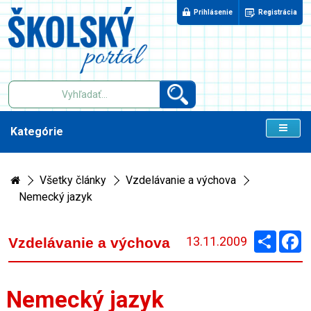
Prihlásenie
Registrácia
Kategórie
Všetky články
Vzdelávanie a výchova
Nemecký jazyk
Zdieľaj
F
13.11.2009
Vzdelávanie a výchova
Nemecký jazyk