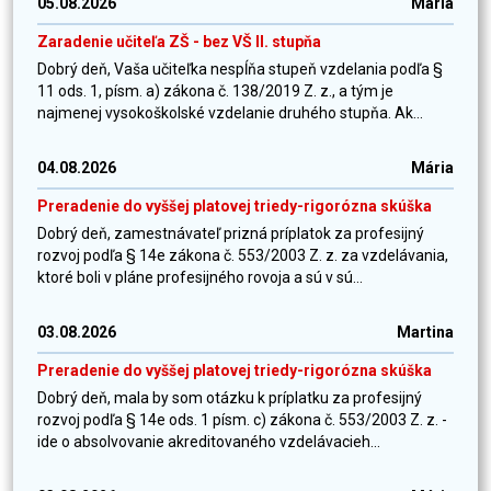
05.08.2026
Mária
Zaradenie učiteľa ZŠ - bez VŠ II. stupňa
Dobrý deň, Vaša učiteľka nespĺňa stupeň vzdelania podľa §
11 ods. 1, písm. a) zákona č. 138/2019 Z. z., a tým je
najmenej vysokoškolské vzdelanie druhého stupňa. Ak...
04.08.2026
Mária
Preradenie do vyššej platovej triedy-rigorózna skúška
Dobrý deň, zamestnávateľ prizná príplatok za profesijný
rozvoj podľa § 14e zákona č. 553/2003 Z. z. za vzdelávania,
ktoré boli v pláne profesijného rovoja a sú v sú...
03.08.2026
Martina
Preradenie do vyššej platovej triedy-rigorózna skúška
Dobrý deň, mala by som otázku k príplatku za profesijný
rozvoj podľa § 14e ods. 1 písm. c) zákona č. 553/2003 Z. z. -
ide o absolvovanie akreditovaného vzdelávacieh...