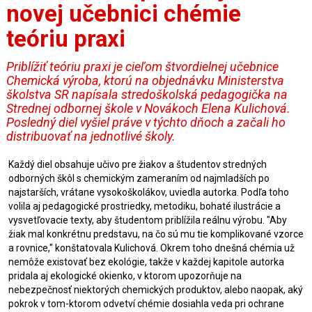
novej učebnici chémie
teóriu praxi
Priblížiť teóriu praxi je cieľom štvordielnej učebnice
Chemická výroba, ktorú na objednávku Ministerstva
školstva SR napísala stredoškolská pedagogička na
Strednej odbornej škole v Novákoch Elena Kulichová.
Posledný diel vyšiel práve v týchto dňoch a začali ho
distribuovať na jednotlivé školy.
Každý diel obsahuje učivo pre žiakov a študentov stredných
odborných škôl s chemickým zameraním od najmladších po
najstarších, vrátane vysokoškolákov, uviedla autorka. Podľa toho
volila aj pedagogické prostriedky, metodiku, bohaté ilustrácie a
vysvetľovacie texty, aby študentom priblížila reálnu výrobu. "Aby
žiak mal konkrétnu predstavu, na čo sú mu tie komplikované vzorce
a rovnice," konštatovala Kulichová. Okrem toho dnešná chémia už
nemôže existovať bez ekológie, takže v každej kapitole autorka
pridala aj ekologické okienko, v ktorom upozorňuje na
nebezpečnosť niektorých chemických produktov, alebo naopak, aký
pokrok v tom-ktorom odvetví chémie dosiahla veda pri ochrane