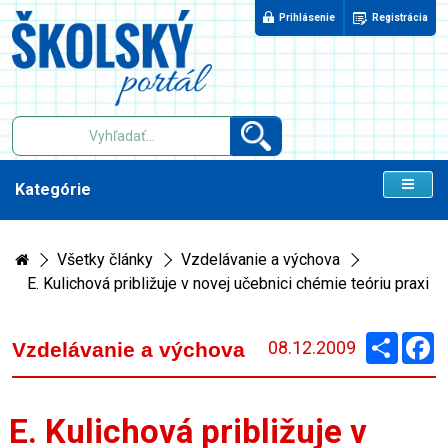
Prihlásenie
Registrácia
Kategórie
Všetky články
Vzdelávanie a výchova
E. Kulichová približuje v novej učebnici chémie teóriu praxi
Zdieľaj
F
08.12.2009
Vzdelávanie a výchova
E. Kulichová približuje v