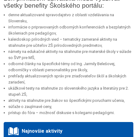
všetky benefity Školského portálu:
denne aktualizované spravodajstvo z oblasti vzdelávania na
Slovensku,
informácie o pripravovaných odborných konferenciách a bezplatných
školeniach pre pedagógov,
kaleidoskop prírodných vied – tematicky zamerané aktivity na
stiahnutie pre učiteľov ZŠ prírodovedných predmetov,
námety na edukačné aktivity na stiahnutie pre materské školy v súlade
so ŠVP pre MŠ,
odborné články na špecifické témy od Ing. Jarmily Belešovej,
odborníčky v oblasti personalistiky pre školy,
prehľady aktualizovaných správ pre zriaďovateľov škôl a školských
zariadení,
ukážkové testy na stiahnutie zo slovenského jazyka a literatúry pre 2.
stupeň ZŠ,
aktivity na stiahnutie pre žiakov so špecifickými poruchami učenia,
súťaže o zaujímavé ceny,
prístup do fóra – možnosť diskusie s kolegami-pedagógmi.
Najnovšie aktivity