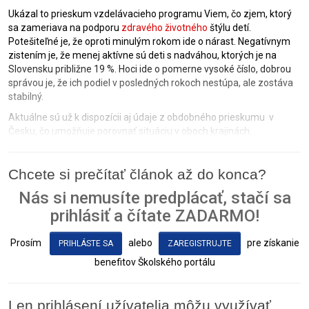
Ukázal to prieskum vzdelávacieho programu Viem, čo zjem, ktorý
sa zameriava na podporu
zdravého životného
štýlu detí.
Potešiteľné je, že oproti minulým rokom ide o nárast. Negatívnym
zistením je, že menej aktívne sú deti s nadváhou, ktorých je na
Slovensku približne 19 %. Hoci ide o pomerne vysoké číslo, dobrou
správou je, že ich podiel v posledných rokoch nestúpa, ale zostáva
stabilný.
Aktuálne sú už k dispozícii aj údaje z obdobného prieskumu v
Česku, čo umožňuje porovnať situáciu v oboch krajinách.
Chcete si prečítať článok až do konca?
Nás si nemusíte predplácať, stačí sa
prihlásiť a čítate ZADARMO!
Prosím
alebo
pre získanie
PRIHLÁSTE SA
ZAREGISTRUJTE
benefitov Školského portálu
Len prihlásení užívatelia môžu využívať