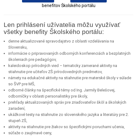
benefitov Školského portálu
Len prihlásení užívatelia môžu využívať
všetky benefity Školského portálu:
denne aktualizované spravodajstvo z oblasti vzdelávania na
Slovensku,
informácie o pripravovaných odborných konferenciách a bezplatných
školeniach pre pedagógov,
kaleidoskop prírodných vied – tematicky zamerané aktivity na
stiahnutie pre učiteľov ZŠ prírodovedných predmetov,
námety na edukačné aktivity na stiahnutie pre materské školy v súlade
so ŠVP pre MŠ,
odborné články na špecifické témy od Ing. Jarmily Belešovej,
odborníčky v oblasti personalistiky pre školy,
prehľady aktualizovaných správ pre zriaďovateľov škôl a školských
zariadení,
ukážkové testy na stiahnutie zo slovenského jazyka a literatúry pre 2.
stupeň ZŠ,
aktivity na stiahnutie pre žiakov so špecifickými poruchami učenia,
súťaže o zaujímavé ceny,