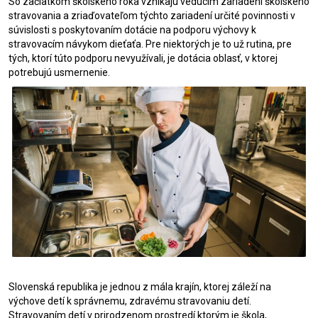
So začiatkom školského roka vznikajú vedúcim zariadení školského
stravovania a zriaďovateľom týchto zariadení určité povinnosti v
súvislosti s poskytovaním dotácie na podporu výchovy k
stravovacím návykom dieťaťa. Pre niektorých je to už rutina, pre
tých, ktorí túto podporu nevyužívali, je dotácia oblasť, v ktorej
potrebujú usmernenie.
Slovenská republika je jednou z mála krajín, ktorej záleží na
výchove detí k správnemu, zdravému stravovaniu detí.
Stravovaním detí v prirodzenom prostredí ktorým je škola,