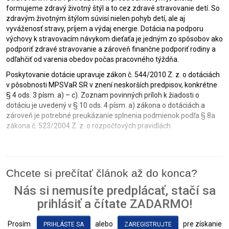
formujeme zdravý životný štýl a to cez zdravé stravovanie detí. So
zdravým životným štýlom súvisí nielen pohyb detí, ale aj
vyváženosť stravy, príjem a výdaj energie. Dotácia na podporu
výchovy k stravovacím návykom dieťaťa je jedným zo spôsobov ako
podporiť zdravé stravovanie a zároveň finančne podporiť rodiny a
odľahčiť od varenia obedov počas pracovného týždňa.
Poskytovanie dotácie upravuje zákon č. 544/2010 Z. z. o dotáciách
v pôsobnosti MPSVaR SR v znení neskorších predpisov, konkrétne
§ 4 ods. 3 písm. a) – c). Zoznam povinných príloh k žiadosti o
dotáciu je uvedený v § 10 ods. 4 písm. a) zákona o dotáciách a
zároveň je potrebné preukázanie splnenia podmienok podľa § 8a
zákona č. 523/2004 Z. z. o rozpočtových pravidlách.
Chcete si prečítať článok až do konca?
Nás si nemusíte predplácať, stačí sa
prihlásiť a čítate ZADARMO!
Prosím
alebo
pre získanie
PRIHLÁSTE SA
ZAREGISTRUJTE