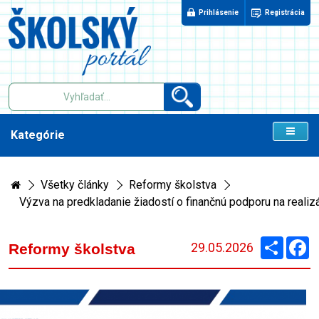
Prihlásenie
Registrácia
Kategórie
Všetky články
Reformy školstva
Výzva na predkladanie žiadostí o finančnú podporu na real
Zdieľaj
F
29.05.2026
Reformy školstva