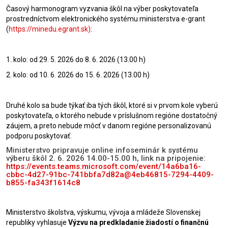
Časový harmonogram vyzvania škôl na výber poskytovateľa
prostredníctvom elektronického systému ministerstva e-grant
(
https://minedu.egrant.sk)
:
1. kolo: od 29. 5. 2026 do 8. 6. 2026 (13.00 h)
2. kolo: od 10. 6. 2026 do 15. 6. 2026 (13.00 h)
Druhé kolo sa bude týkať iba tých škôl, ktoré si v prvom kole vyberú
poskytovateľa, o ktorého nebude v príslušnom regióne dostatočný
záujem, a preto nebude môcť v danom regióne personalizovanú
podporu poskytovať.
Ministerstvo pripravuje online infoseminár k systému
výberu škôl 2. 6. 2026 14.00-15.00 h, link na pripojenie:
https://events.teams.microsoft.com/event/14a6ba16-
cbbc-4d27-91bc-741bbfa7d82a@4eb46815-7294-4409-
b855-fa343f1614c8
Ministerstvo školstva, výskumu, vývoja a mládeže Slovenskej
republiky vyhlasuje
Výzvu na predkladanie žiadostí o finančnú