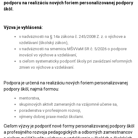
podporu na realizáciu nových foriem personalizovanej podpory
škôl.
Výzva je vyhlásená:
v nadväznosti na § 14a zákona č. 245/2008 Z. z. o výchove a
vzdelávaní (školský zákon),
v nadväznosti na smernicu MŠVVaM SR č. 5/2026 o podpore
inovácií vo výchove a vzdelávaní,
s cieľom systematicky podporiť školy pri zavádzaní reformných
zmien vo výchove a vzdelávaní.
Podpora je určená na realizáciu nových foriem personalizovanej
podpory škôl, najmä formou:
mentorstva,
skupinových aktivít zameraných na vzájomné učenie sa,
poradenstva v profesijnom rozvoji,
výmeny dobrej praxe medzi školami.
Cieľom výzvy je podporiť nové formy personalizovanej podpory škôl
a profesijného rozvoja pedagogických a odborných zamestnancov