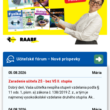
Učiteľské fórum – Nové príspevky
05.08.2026
Mária
Zaradenie učiteľa ZŠ - bez VŠ II. stupňa
Dobrý deň, Vaša učiteľka nespĺňa stupeň vzdelania podľa §
11 ods. 1, písm. a) zákona č. 138/2019 Z. z., a tým je
najmenej vysokoškolské vzdelanie druhého stupňa. Ak...
04.08.2026
Mária