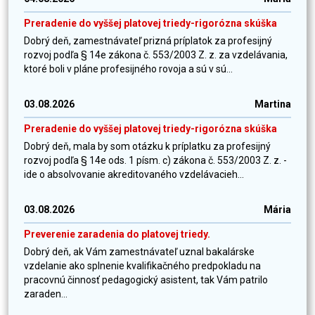
Preradenie do vyššej platovej triedy-rigorózna skúška
Dobrý deň, zamestnávateľ prizná príplatok za profesijný
rozvoj podľa § 14e zákona č. 553/2003 Z. z. za vzdelávania,
ktoré boli v pláne profesijného rovoja a sú v sú...
03.08.2026
Martina
Preradenie do vyššej platovej triedy-rigorózna skúška
Dobrý deň, mala by som otázku k príplatku za profesijný
rozvoj podľa § 14e ods. 1 písm. c) zákona č. 553/2003 Z. z. -
ide o absolvovanie akreditovaného vzdelávacieh...
03.08.2026
Mária
Preverenie zaradenia do platovej triedy.
Dobrý deň, ak Vám zamestnávateľ uznal bakalárske
vzdelanie ako splnenie kvalifikačného predpokladu na
pracovnú činnosť pedagogický asistent, tak Vám patrilo
zaraden...