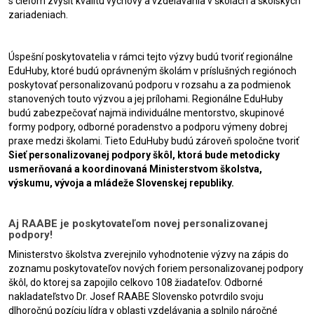
s cieľom zvýšiť kvalitu výchovy a vzdelávania v školách a školských
zariadeniach.
Úspešní poskytovatelia v rámci tejto výzvy budú tvoriť regionálne
EduHuby, ktoré budú oprávneným školám v príslušných regiónoch
poskytovať personalizovanú podporu v rozsahu a za podmienok
stanovených touto výzvou a jej prílohami. Regionálne EduHuby
budú zabezpečovať najmä individuálne mentorstvo, skupinové
formy podpory, odborné poradenstvo a podporu výmeny dobrej
praxe medzi školami. Tieto EduHuby budú zároveň spoločne tvoriť
Sieť personalizovanej podpory škôl, ktorá bude metodicky
usmerňovaná a koordinovaná Ministerstvom školstva,
výskumu, vývoja a mládeže Slovenskej republiky.
Aj RAABE je poskytovateľom novej personalizovanej
podpory!
Ministerstvo školstva zverejnilo vyhodnotenie výzvy na zápis do
zoznamu poskytovateľov nových foriem personalizovanej podpory
škôl, do ktorej sa zapojilo celkovo 108 žiadateľov. Odborné
nakladateľstvo Dr. Josef RAABE Slovensko potvrdilo svoju
dlhoročnú pozíciu lídra v oblasti vzdelávania a splnilo náročné