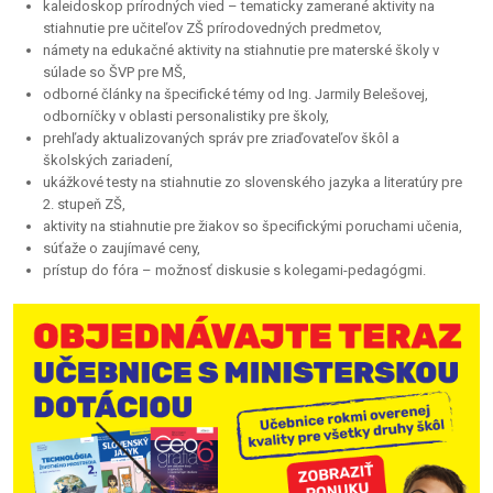
kaleidoskop prírodných vied – tematicky zamerané aktivity na
stiahnutie pre učiteľov ZŠ prírodovedných predmetov,
námety na edukačné aktivity na stiahnutie pre materské školy v
súlade so ŠVP pre MŠ,
odborné články na špecifické témy od Ing. Jarmily Belešovej,
odborníčky v oblasti personalistiky pre školy,
prehľady aktualizovaných správ pre zriaďovateľov škôl a
školských zariadení,
ukážkové testy na stiahnutie zo slovenského jazyka a literatúry pre
2. stupeň ZŠ,
aktivity na stiahnutie pre žiakov so špecifickými poruchami učenia,
súťaže o zaujímavé ceny,
prístup do fóra – možnosť diskusie s kolegami-pedagógmi.