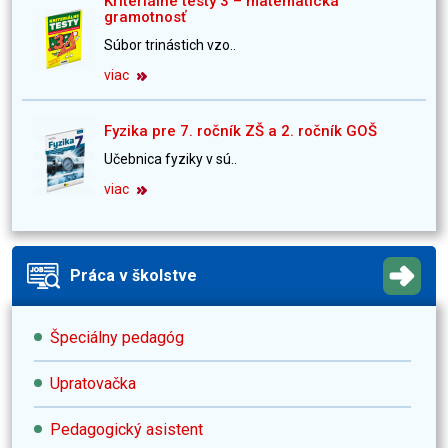
Kriteriálne testy 3 – matematická
gramotnosť
Súbor trinástich vzo..
viac
Fyzika pre 7. ročník ZŠ a 2. ročník GOŠ
Učebnica fyziky v sú..
viac
Práca v školstve
Špeciálny pedagóg
Upratovačka
Pedagogický asistent