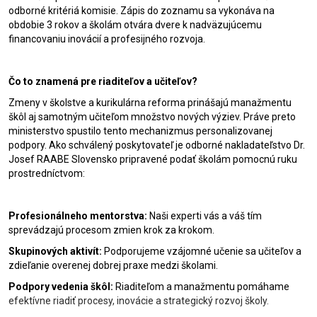
odborné kritériá komisie. Zápis do zoznamu sa vykonáva na
obdobie 3 rokov a školám otvára dvere k nadväzujúcemu
financovaniu inovácií a profesijného rozvoja.
Čo to znamená pre riaditeľov a učiteľov?
Zmeny v školstve a kurikulárna reforma prinášajú manažmentu
škôl aj samotným učiteľom množstvo nových výziev. Práve preto
ministerstvo spustilo tento mechanizmus personalizovanej
podpory. Ako schválený poskytovateľ je odborné nakladateľstvo Dr.
Josef RAABE Slovensko pripravené podať školám pomocnú ruku
prostredníctvom:
Profesionálneho mentorstva:
Naši experti vás a váš tím
sprevádzajú procesom zmien krok za krokom.
Skupinových aktivít:
Podporujeme vzájomné učenie sa učiteľov a
zdieľanie overenej dobrej praxe medzi školami.
Podpory vedenia škôl:
Riaditeľom a manažmentu pomáhame
efektívne riadiť procesy, inovácie a strategický rozvoj školy.