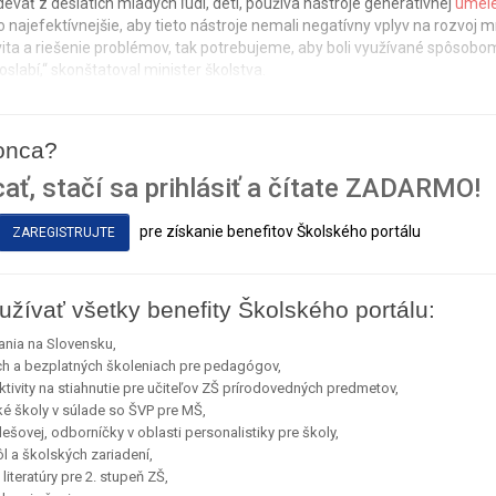
eväť z desiatich mladých ľudí, detí, používa nástroje generatívnej
umele
čo najefektívnejšie, aby tieto nástroje nemali negatívny vplyv na rozvoj
ativita a riešenie problémov, tak potrebujeme, aby boli využívané spôsobo
slabí,“ skonštatoval minister školstva.
konca?
ať, stačí sa prihlásiť a čítate ZADARMO!
pre získanie benefitov Školského portálu
ZAREGISTRUJTE
užívať všetky benefity Školského portálu:
ania na Slovensku,
ch a bezplatných školeniach pre pedagógov,
ivity na stiahnutie pre učiteľov ZŠ prírodovedných predmetov,
ké školy v súlade so ŠVP pre MŠ,
ešovej, odborníčky v oblasti personalistiky pre školy,
l a školských zariadení,
iteratúry pre 2. stupeň ZŠ,