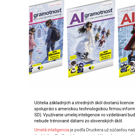
Učitelia základných a stredných škôl dostanú licenc
spolupráci s americkou technologickou firmou informo
SD). Využívanie umelej inteligencie vo vzdelávaní bu
nebude trénované dátami zo slovenských škôl.
Umelá inteligencia
je podľa Druckera už súčasťou našej