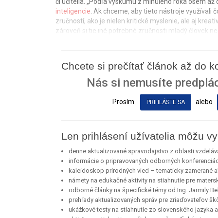
či učitelia. „Podľa výskumu z minulého roka osem až d
inteligencie
. Ak chceme, aby tieto nástroje využívali 
zručností, ako je nielen kritické myslenie, ale aj kre
zároveň si tie iné potrebné zručnosti mladý človek neo
Chcete si prečítať článok až do 
Nás si nemusíte predplác
Prosím
alebo
PRIHLÁSTE SA
Len prihlásení užívatelia môžu vy
denne aktualizované spravodajstvo z oblasti vzdeláv
informácie o pripravovaných odborných konferenciá
kaleidoskop prírodných vied – tematicky zamerané akt
námety na edukačné aktivity na stiahnutie pre maters
odborné články na špecifické témy od Ing. Jarmily Bel
prehľady aktualizovaných správ pre zriaďovateľov škô
ukážkové testy na stiahnutie zo slovenského jazyka a l