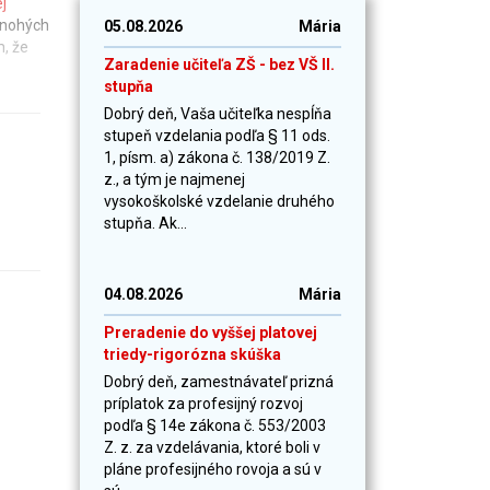
j
 mnohých
05.08.2026
Mária
m, že
Zaradenie učiteľa ZŠ - bez VŠ II.
stupňa
Dobrý deň, Vaša učiteľka nespĺňa
stupeň vzdelania podľa § 11 ods.
1, písm. a) zákona č. 138/2019 Z.
z., a tým je najmenej
vysokoškolské vzdelanie druhého
stupňa. Ak...
04.08.2026
Mária
Preradenie do vyššej platovej
triedy-rigorózna skúška
Dobrý deň, zamestnávateľ prizná
príplatok za profesijný rozvoj
podľa § 14e zákona č. 553/2003
Z. z. za vzdelávania, ktoré boli v
pláne profesijného rovoja a sú v