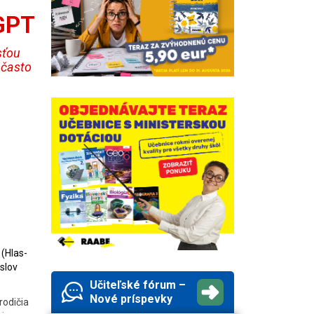
tGPT
sťou
 často
 (Hlas-
slov
Učiteľské fórum –
Nové príspevky
rodičia