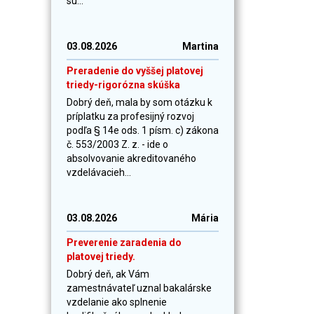
sú...
03.08.2026
Martina
Preradenie do vyššej platovej
triedy-rigorózna skúška
Dobrý deň, mala by som otázku k
príplatku za profesijný rozvoj
podľa § 14e ods. 1 písm. c) zákona
č. 553/2003 Z. z. - ide o
absolvovanie akreditovaného
vzdelávacieh...
03.08.2026
Mária
Preverenie zaradenia do
platovej triedy.
Dobrý deň, ak Vám
zamestnávateľ uznal bakalárske
vzdelanie ako splnenie