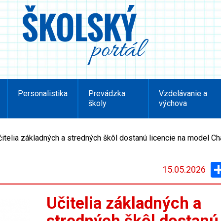
Personalistika
Prevádzka
Vzdelávanie a
školy
výchova
čitelia základných a stredných škôl dostanú licencie na model C
15.05.2026
Učitelia základných a
stredných škôl dostanú