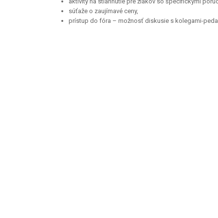
aktivity na stiahnutie pre žiakov so špecifickými por
súťaže o zaujímavé ceny,
prístup do fóra – možnosť diskusie s kolegami-ped