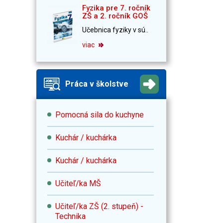
Fyzika pre 7. ročník
ZŠ a 2. ročník GOŠ
Učebnica fyziky v sú..
viac
Práca v školstve
Pomocná sila do kuchyne
Kuchár / kuchárka
Kuchár / kuchárka
Učiteľ/ka MŠ
Učiteľ/ka ZŠ (2. stupeň) -
Technika