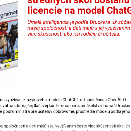
licencie na model Cha
Umelá inteligencia je podľa Druckera už súča
našej spoločnosti a deti majú s jej využívaním
viac skúseností ako ich rodičia či učitelia.
ie na využívanie jazykového modelu ChatGPT od spoločnosti OpenAI. O
val na utorňajšej tlačovej konferencii minister školstva Tomáš Drucker
de podľa ministra pre učiteľov dobrovoľné, prostredie modelu podľa jeho 
 spoločnosti a deti majú s jej využívaním často viac skúseností ako ich 