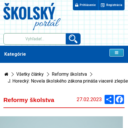
Prihlásenie
Registrácia
Kategórie
Všetky články
Reformy školstva
J. Horecký: Novela školského zákona prináša viaceré zlepšen
Zdieľaj
F
27.02.2023
Reformy školstva