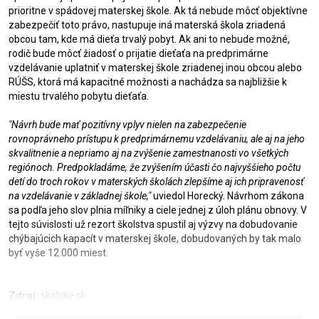
prioritne v spádovej materskej škole. Ak tá nebude môcť objektívne
zabezpečiť toto právo, nastupuje iná materská škola zriadená
obcou tam, kde má dieťa trvalý pobyt. Ak ani to nebude možné,
rodič bude môcť žiadosť o prijatie dieťaťa na predprimárne
vzdelávanie uplatniť v materskej škole zriadenej inou obcou alebo
RÚŠS, ktorá má kapacitné možnosti a nachádza sa najbližšie k
miestu trvalého pobytu dieťaťa.
"Návrh bude mať pozitívny vplyv nielen na zabezpečenie
rovnoprávneho prístupu k predprimárnemu vzdelávaniu, ale aj na jeho
skvalitnenie a nepriamo aj na zvýšenie zamestnanosti vo všetkých
regiónoch. Predpokladáme, že zvýšením účasti čo najvyššieho počtu
detí do troch rokov v materských školách zlepšíme aj ich pripravenosť
na vzdelávanie v základnej škole,"
uviedol Horecký. Návrhom zákona
sa podľa jeho slov plnia míľniky a ciele jednej z úloh plánu obnovy. V
tejto súvislosti už rezort školstva spustil aj výzvy na dobudovanie
chýbajúcich kapacít v materskej škole, dobudovaných by tak malo
byť vyše 12.000 miest.
Zdroj:
skolske.sk