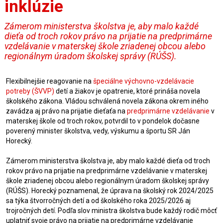
inklúzie
Zámerom ministerstva školstva je, aby malo každé
dieťa od troch rokov právo na prijatie na predprimárne
vzdelávanie v materskej škole zriadenej obcou alebo
regionálnym úradom školskej správy (RÚŠS).
Flexibilnejšie reagovanie na
špeciálne výchovno-vzdelávacie
potreby (ŠVVP)
detí a žiakov je opatrenie, ktoré prináša novela
školského zákona. Vládou schválená novela zákona okrem iného
zavádza aj právo na prijatie dieťaťa na
predprimárne vzdelávanie
v
materskej škole od troch rokov, potvrdil to v pondelok dočasne
poverený minister školstva, vedy, výskumu a športu SR Ján
Horecký.
Zámerom ministerstva školstva je, aby malo každé dieťa od troch
rokov právo na prijatie na predprimárne vzdelávanie v materskej
škole zriadenej obcou alebo regionálnym úradom školskej správy
(RÚŠS). Horecký poznamenal, že úprava na školský rok 2024/2025
sa týka štvorročných detí a od školského roka 2025/2026 aj
trojročných detí. Podľa slov ministra školstva bude každý rodič môcť
uplatniť svoje právo na prijatie na predprimárne vzdelávanie