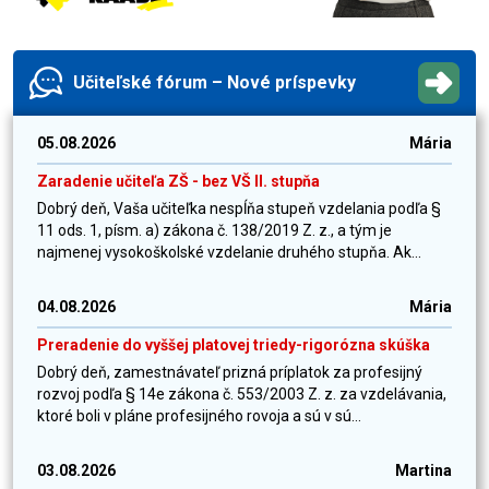
Učiteľské fórum – Nové príspevky
05.08.2026
Mária
Zaradenie učiteľa ZŠ - bez VŠ II. stupňa
Dobrý deň, Vaša učiteľka nespĺňa stupeň vzdelania podľa §
11 ods. 1, písm. a) zákona č. 138/2019 Z. z., a tým je
najmenej vysokoškolské vzdelanie druhého stupňa. Ak...
04.08.2026
Mária
Preradenie do vyššej platovej triedy-rigorózna skúška
Dobrý deň, zamestnávateľ prizná príplatok za profesijný
rozvoj podľa § 14e zákona č. 553/2003 Z. z. za vzdelávania,
ktoré boli v pláne profesijného rovoja a sú v sú...
03.08.2026
Martina