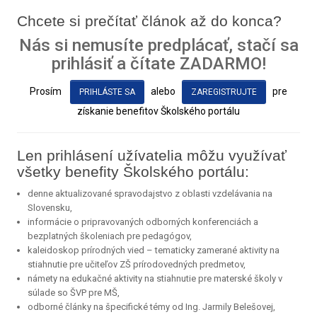
Chcete si prečítať článok až do konca?
Nás si nemusíte predplácať, stačí sa
prihlásiť a čítate ZADARMO!
Prosím
alebo
pre
PRIHLÁSTE SA
ZAREGISTRUJTE
získanie benefitov Školského portálu
Len prihlásení užívatelia môžu využívať
všetky benefity Školského portálu:
denne aktualizované spravodajstvo z oblasti vzdelávania na
Slovensku,
informácie o pripravovaných odborných konferenciách a
bezplatných školeniach pre pedagógov,
kaleidoskop prírodných vied – tematicky zamerané aktivity na
stiahnutie pre učiteľov ZŠ prírodovedných predmetov,
námety na edukačné aktivity na stiahnutie pre materské školy v
súlade so ŠVP pre MŠ,
odborné články na špecifické témy od Ing. Jarmily Belešovej,