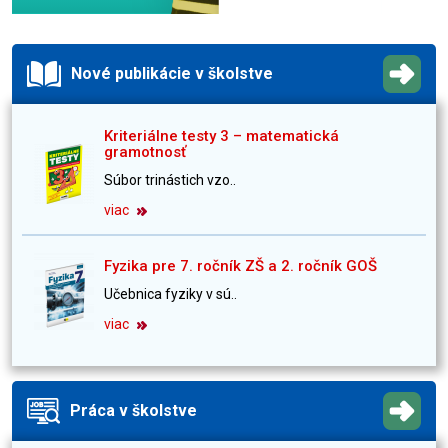
Nové publikácie v školstve
Kriteriálne testy 3 – matematická
gramotnosť
Súbor trinástich vzo..
viac
Fyzika pre 7. ročník ZŠ a 2. ročník GOŠ
Učebnica fyziky v sú..
viac
Práca v školstve