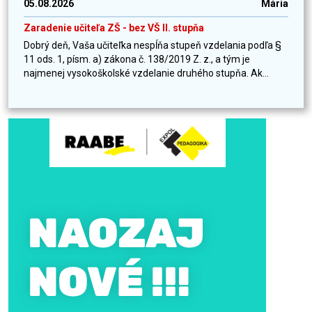
05.08.2026
Mária
Zaradenie učiteľa ZŠ - bez VŠ II. stupňa
Dobrý deň, Vaša učiteľka nespĺňa stupeň vzdelania podľa §
11 ods. 1, písm. a) zákona č. 138/2019 Z. z., a tým je
najmenej vysokoškolské vzdelanie druhého stupňa. Ak...