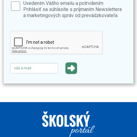
Uvedením Vášho emailu a potrvdením
Prihlásiť sa súhlasíte s príjmaním Newslettera
a marketingových správ od prevádzkovateľa.