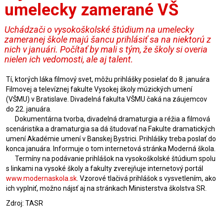
umelecky zamerané VŠ
Uchádzači o vysokoškolské štúdium na umelecky
zameranej škole majú šancu prihlásiť sa na niektorú z
nich v januári. Počítať by mali s tým, že školy si overia
nielen ich vedomosti, ale aj talent.
Tí, ktorých láka filmový svet, môžu prihlášky posielať do 8. januára
Filmovej a televíznej fakulte Vysokej školy múzických umení
(VŠMU) v Bratislave. Divadelná fakulta VŠMU čaká na záujemcov
do 22. januára.
Dokumentárna tvorba, divadelná dramaturgia a réžia a filmová
scenáristika a dramaturgia sa dá študovať na Fakulte dramatických
umení Akadémie umení v Banskej Bystrici. Prihlášky treba poslať do
konca januára. Informuje o tom internetová stránka Moderná škola.
Termíny na podávanie prihlášok na vysokoškolské štúdium spolu
s linkami na vysoké školy a fakulty zverejňuje internetový portál
www.modernaskola.sk
. Vzorové tlačivá prihlášok s vysvetlením, ako
ich vyplniť, možno nájsť aj na stránkach Ministerstva školstva SR.
Zdroj: TASR