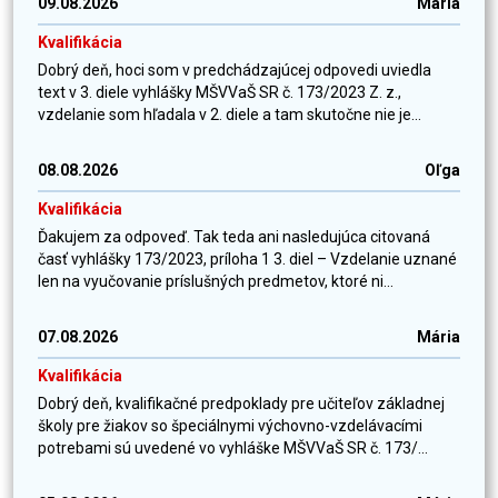
09.08.2026
Mária
Kvalifikácia
Dobrý deň, hoci som v predchádzajúcej odpovedi uviedla
text v 3. diele vyhlášky MŠVVaŠ SR č. 173/2023 Z. z.,
vzdelanie som hľadala v 2. diele a tam skutočne nie je...
08.08.2026
Oľga
Kvalifikácia
Ďakujem za odpoveď. Tak teda ani nasledujúca citovaná
časť vyhlášky 173/2023, príloha 1 3. diel – Vzdelanie uznané
len na vyučovanie príslušných predmetov, ktoré ni...
07.08.2026
Mária
Kvalifikácia
Dobrý deň, kvalifikačné predpoklady pre učiteľov základnej
školy pre žiakov so špeciálnymi výchovno-vzdelávacími
potrebami sú uvedené vo vyhláške MŠVVaŠ SR č. 173/...