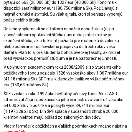
pýtajú od 663 (20.000 Sk) do 1327 eur (40.000 Sk). Fond má k
dispozícii šesť miliónov eur (180,756 milióna Sk). Požičiavajú si
najmä druháci a štvrtáci. Sú však aj takí, ktorí si peniaze vyberajú
počas celého štúdia.
Do lehoty splatnosti sa dlžníkom nepočíta doba štúdia (aj pri
viacnásobnom opakovaní štúdia), ani doba piatich rokov po
skončení štúdia, ak o to klient požiada pre materskú dovolenku
alebo poberanie rodičovského príspevku do troch rokov veku
dieťaťa. Platí to aj pre študenta bohosloveckej fakulty, ak musel
pred vysviackou prerušiť štúdium a je na pastoračnej činnosti.
V uplynulom akademickom roku 2008/2009 si zo Študentského
pôžičkového fondu požičalo 1526 vysokoškolákov 1,367 milióna eur
(41,18 milióna Sk). ŠPF mal k dispozícii balík vo výške päť miliónov
eur (150,63 miliónov Sk).
ŠPF vznikol v roku 1997 ako neštátny účelový fond. Ako TASR
informoval Zburín, od začiatku jeho činnosti uzatvorili už viac ako
54.000 zmlúv o pôžičke a poskytli vyše 39,744 milióna eur
(1.197.328.210 Sk). Dlh ŠPF spláca v súčasnosti zhruba 20.000
klientov, niektorí majú odklad zo zákonných dôvodov.
Viac informácií o pôžičkách a ďalších podmienkach možno nájsť na