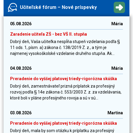
Učiteľské fórum – Nové príspevky
05.08.2026
Mária
Zaradenie učiteľa ZŠ - bez VŠ II. stupňa
Dobrý deň, Vaša učiteľka nespĺňa stupeň vzdelania podľa §
11 ods. 1, písm. a) zákona č. 138/2019 Z. z., a tým je
najmenej vysokoškolské vzdelanie druhého stupňa. Ak...
04.08.2026
Mária
Preradenie do vyššej platovej triedy-rigorózna skúška
Dobrý deň, zamestnávateľ prizná príplatok za profesijný
rozvoj podľa § 14e zákona č. 553/2003 Z. z. za vzdelávania,
ktoré boli v pláne profesijného rovoja a sú v sú...
03.08.2026
Martina
Preradenie do vyššej platovej triedy-rigorózna skúška
Dobrý deň, mala by som otázku k príplatku za profesijný