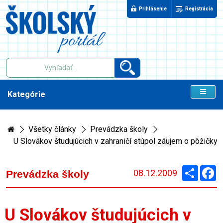
Prihlásenie
Registrácia
Kategórie
Všetky články
Prevádzka školy
U Slovákov študujúcich v zahraničí stúpol záujem o pôžičky
Zdieľaj
F
08.12.2009
Prevádzka školy
U Slovákov študujúcich v