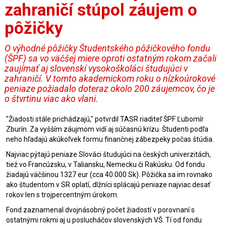
zahraničí stúpol záujem o
pôžičky
O výhodné pôžičky Študentského pôžičkového fondu
(ŠPF) sa vo väčšej miere oproti ostatným rokom začali
zaujímať aj slovenskí vysokoškoláci študujúci v
zahraničí. V tomto akademickom roku o nízkoúrokové
peniaze požiadalo doteraz okolo 200 záujemcov, čo je
o štvrtinu viac ako vlani.
"Žiadosti stále prichádzajú," potvrdil TASR riaditeľ ŠPF Ľubomír
Zburín. Za vyšším záujmom vidí aj súčasnú krízu. Študenti podľa
neho hľadajú akúkoľvek formu finančnej zábezpeky počas štúdia.
Najviac pýtajú peniaze Slováci študujúci na českých univerzitách,
tiež vo Francúzsku, v Taliansku, Nemecku či Rakúsku. Od fondu
žiadajú väčšinou 1327 eur (cca 40.000 Sk). Pôžička sa im rovnako
ako študentom v SR oplatí, dlžníci splácajú peniaze najviac desať
rokov len s trojpercentným úrokom.
Fond zaznamenal dvojnásobný počet žiadostí v porovnaní s
ostatnými rokmi aj u poslucháčov slovenských VŠ. Tí od fondu