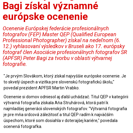
Bagi získal významné
európske ocenenie
Ocenenie Európskej federácie profesionálnych
fotografov (FEP) Master QEP (Qualified European
Professional Photographer) získal na nedeľnom (6.
12.) vyhlasovaní výsledkov v Bruseli ako 17. európsky
fotograf člen Asociácie profesionálnych fotografov SR
(APFSR) Peter Bagi za tvorbu v oblasti výtvarnej
fotografie.
"Je prvým Slovákom, ktorý získal najvyššie európske ocenenie. Je
to skvelý úspech a vizitka pre slovenskú fotografickú školu,"
povedal prezident APFSR Martin Vrabko.
Ocenenie si domov odniesol aj ďalší uchádzač. Titul QEP v kategórii
výtvarná fotografia získala Aňa Struhárová, ktorá patrí k
najmladšej generácii slovenských fotografov. "Výtvarná fotografia
je pre mňa srdcová záležitosť a titul QEP radím k najväčším
úspechom, ktoré som dosiahla v doterajšej kariére," povedala
ocenená fotografka.