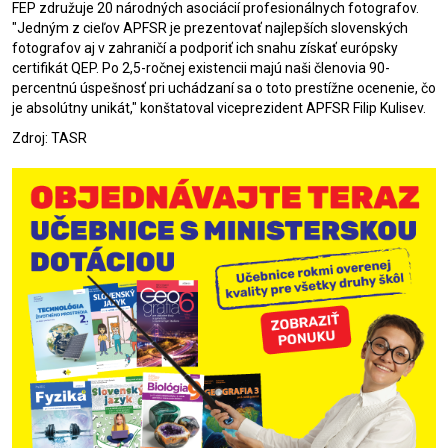
FEP združuje 20 národných asociácií profesionálnych fotografov.
"Jedným z cieľov APFSR je prezentovať najlepších slovenských
fotografov aj v zahraničí a podporiť ich snahu získať európsky
certifikát QEP. Po 2,5-ročnej existencii majú naši členovia 90-
percentnú úspešnosť pri uchádzaní sa o toto prestížne ocenenie, čo
je absolútny unikát," konštatoval viceprezident APFSR Filip Kulisev.
Zdroj: TASR