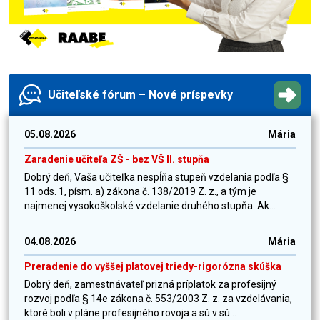
Učiteľské fórum – Nové príspevky
05.08.2026
Mária
Zaradenie učiteľa ZŠ - bez VŠ II. stupňa
Dobrý deň, Vaša učiteľka nespĺňa stupeň vzdelania podľa §
11 ods. 1, písm. a) zákona č. 138/2019 Z. z., a tým je
najmenej vysokoškolské vzdelanie druhého stupňa. Ak...
04.08.2026
Mária
Preradenie do vyššej platovej triedy-rigorózna skúška
Dobrý deň, zamestnávateľ prizná príplatok za profesijný
rozvoj podľa § 14e zákona č. 553/2003 Z. z. za vzdelávania,
ktoré boli v pláne profesijného rovoja a sú v sú...