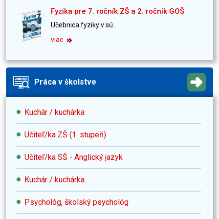
Fyzika pre 7. ročník ZŠ a 2. ročník GOŠ
Učebnica fyziky v sú..
viac
Práca v školstve
Kuchár / kuchárka
Učiteľ/ka ZŠ (1. stupeň)
Učiteľ/ka SŠ - Anglický jazyk
Kuchár / kuchárka
Psychológ, školský psychológ