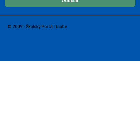
Odoslať
© 2009 - Školský Portál Raabe