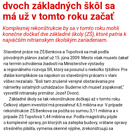
dvoch základných škôl sa
má už v tomto roku začať
Komplexnej rekonštrukcie by sa v tomto roku mohli
konečne dočkať dve základné školy (ZŠ), ktoré patria k
najväčším nitrianskym školským zariadeniam.
Stavebné práce na ZŠ Benkova a Topoľová sa mali podľa
pôvodných plánov začať už 15. júna 2009. Mesto však muselo čakať
na termín schválenia žiadostí na Ministerstve výstavby
a regionálneho rozvoja SR, ktorý sa posunul o niekoľko týždňov. Pre
ďalšie komplikácie sa napokon so stavebnými prácami v vlani
vôbec nezačalo. "Boli tam zrušené verejné obstarávania pre
námietky ostatných uchádzačov. Budeme ich musieť zopakovať,"
vysvetlil nitriansky primátor Jozef Dvonč.
Základné školy sa tak rekonštrukcie dočkajú až v tomto roku.
Celkový objem investícií má presiahnuť 4,5 milióna eur. V prípade
rekonštrukcie ZŠ Benkova sa počíta so sumou 3,11 milióna a v
prípade ZŠ Topoľová 1,44 milióna eur. Podľa magistrátu pôjde
o komplexné opravy, pri ktorých sa zateplia budovy, vrátane opravy
strešného plášťa, vymenia okenné výplne, zrekonštruujú sa