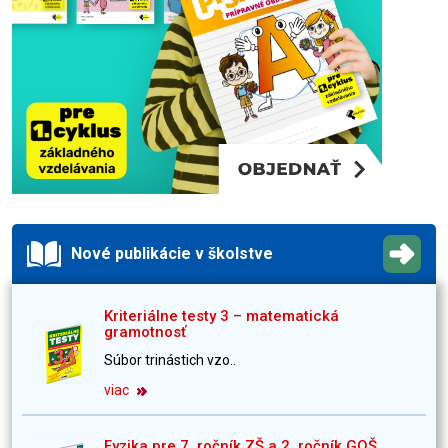
Nové publikácie v školstve
Kriteriálne testy 3 – matematická
gramotnosť
Súbor trinástich vzo..
viac
Fyzika pre 7. ročník ZŠ a 2. ročník GOŠ