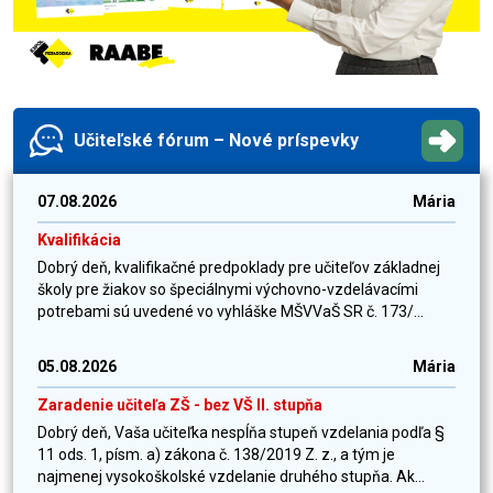
Učiteľské fórum – Nové príspevky
07.08.2026
Mária
Kvalifikácia
Dobrý deň, kvalifikačné predpoklady pre učiteľov základnej
školy pre žiakov so špeciálnymi výchovno-vzdelávacími
potrebami sú uvedené vo vyhláške MŠVVaŠ SR č. 173/...
05.08.2026
Mária
Zaradenie učiteľa ZŠ - bez VŠ II. stupňa
Dobrý deň, Vaša učiteľka nespĺňa stupeň vzdelania podľa §
11 ods. 1, písm. a) zákona č. 138/2019 Z. z., a tým je
najmenej vysokoškolské vzdelanie druhého stupňa. Ak...