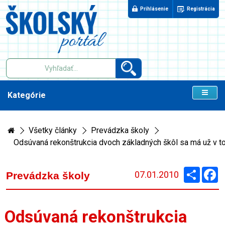
Prihlásenie
Registrácia
Kategórie
Všetky články
Prevádzka školy
Odsúvaná rekonštrukcia dvoch základných škôl sa má už v t
Zdieľaj
F
07.01.2010
Prevádzka školy
Odsúvaná rekonštrukcia