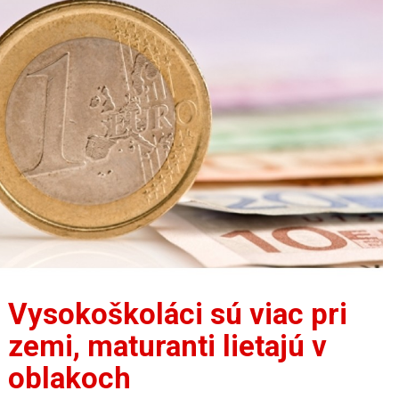
Vysokoškoláci sú viac pri
zemi, maturanti lietajú v
oblakoch