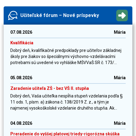
Učiteľské fórum – Nové príspevky
07.08.2026
Mária
Kvalifikácia
Dobrý deň, kvalifikačné predpoklady pre učiteľov základnej
školy pre žiakov so špeciálnymi výchovno-vzdelávacími
potrebami sú uvedené vo vyhláške MŠVVaŠ SR č. 173/...
05.08.2026
Mária
Zaradenie učiteľa ZŠ - bez VŠ II. stupňa
Dobrý deň, Vaša učiteľka nespĺňa stupeň vzdelania podľa §
11 ods. 1, písm. a) zákona č. 138/2019 Z. z., a tým je
najmenej vysokoškolské vzdelanie druhého stupňa. Ak...
04.08.2026
Mária
Preradenie do vyššej platovej triedy-rigorózna skúška