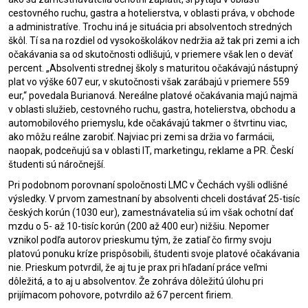
cestovného ruchu, gastra a hotelierstva, v oblasti práva, v obchode
a administratíve. Trochu iná je situácia pri absolventoch stredných
škôl. Tí sa na rozdiel od vysokoškolákov nedržia až tak pri zemi a ich
očakávania sa od skutočnosti odlišujú, v priemere však len o deväť
percent. „Absolventi strednej
školy
s maturitou očakávajú nástupný
plat vo výške 607 eur, v skutočnosti však zarábajú v priemere 559
eur,“ povedala Burianová. Nereálne platové očakávania majú najmä
v oblasti služieb, cestovného ruchu, gastra, hotelierstva, obchodu a
automobilového priemyslu, kde očakávajú takmer o štvrtinu viac,
ako môžu reálne zarobiť. Najviac pri zemi sa držia vo farmácii,
naopak, podceňujú sa v oblasti IT, marketingu, reklame a PR. Českí
študenti sú náročnejší.
Pri podobnom porovnaní spoločnosti LMC v Čechách vyšli odlišné
výsledky. V prvom zamestnaní by absolventi chceli dostávať 25-tisíc
českých korún (1030 eur), zamestnávatelia sú im však ochotní dať
mzdu o 5- až 10-tisíc korún (200 až 400 eur) nižšiu. Nepomer
vznikol podľa autorov prieskumu tým, že zatiaľ čo firmy svoju
platovú ponuku kríze prispôsobili, študenti svoje platové očakávania
nie. Prieskum potvrdil, že aj tu je prax pri hľadaní práce veľmi
dôležitá, a to aj u absolventov. Že zohráva dôležitú úlohu pri
prijímacom pohovore, potvrdilo až 67 percent firiem.