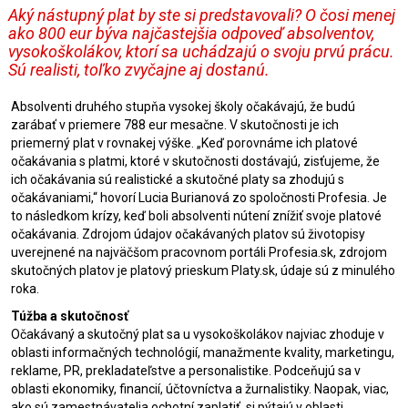
Aký nástupný plat by ste si predstavovali? O čosi menej
ako 800 eur býva najčastejšia odpoveď absolventov,
vysokoškolákov, ktorí sa uchádzajú o svoju prvú prácu.
Sú realisti, toľko zvyčajne aj dostanú.
Absolventi druhého stupňa vysokej
školy
očakávajú, že budú
zarábať v priemere 788 eur mesačne. V skutočnosti je ich
priemerný plat v rovnakej výške. „Keď porovnáme ich platové
očakávania s platmi, ktoré v skutočnosti dostávajú, zisťujeme, že
ich očakávania sú realistické a skutočné platy sa zhodujú s
očakávaniami,“ hovorí Lucia Burianová zo spoločnosti Profesia. Je
to následkom krízy, keď boli absolventi nútení znížiť svoje platové
očakávania. Zdrojom údajov očakávaných platov sú životopisy
uverejnené na najväčšom pracovnom portáli Profesia.sk, zdrojom
skutočných platov je platový prieskum Platy.sk, údaje sú z minulého
roka.
Túžba a skutočnosť
Očakávaný a skutočný plat sa u vysokoškolákov najviac zhoduje v
oblasti informačných technológií, manažmente kvality, marketingu,
reklame, PR, prekladateľstve a personalistike. Podceňujú sa v
oblasti ekonomiky, financií, účtovníctva a žurnalistiky. Naopak, viac,
ako sú zamestnávatelia ochotní zaplatiť, si pýtajú v oblasti