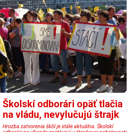
Školskí odborári opäť tlačia
na vládu, nevylučujú štrajk
Hrozba zatvorenia škôl je stále aktuálna. Školskí