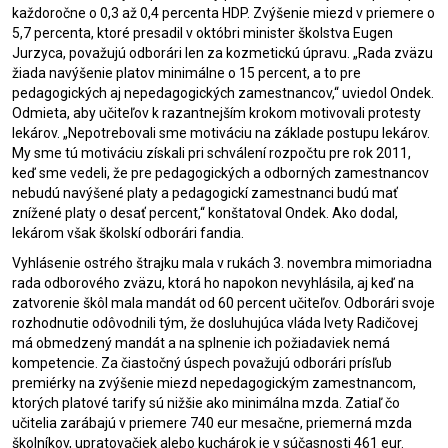
každoročne o 0,3 až 0,4 percenta HDP. Zvýšenie miezd v priemere o
5,7 percenta, ktoré presadil v októbri minister školstva Eugen
Jurzyca, považujú odborári len za kozmetickú úpravu. „Rada zväzu
žiada navýšenie platov minimálne o 15 percent, a to pre
pedagogických aj nepedagogických zamestnancov,“ uviedol Ondek.
Odmieta, aby učiteľov k razantnejším krokom motivovali protesty
lekárov. „Nepotrebovali sme motiváciu na základe postupu lekárov.
My sme tú motiváciu získali pri schválení rozpočtu pre rok 2011,
keď sme vedeli, že pre pedagogických a odborných zamestnancov
nebudú navýšené platy a pedagogickí zamestnanci budú mať
znížené platy o desať percent,“ konštatoval Ondek. Ako dodal,
lekárom však školskí odborári fandia.
Vyhlásenie ostrého štrajku mala v rukách 3. novembra mimoriadna
rada odborového zväzu, ktorá ho napokon nevyhlásila, aj keď na
zatvorenie škôl mala mandát od 60 percent učiteľov. Odborári svoje
rozhodnutie odôvodnili tým, že dosluhujúca vláda Ivety Radičovej
má obmedzený mandát a na splnenie ich požiadaviek nemá
kompetencie. Za čiastočný úspech považujú odborári prísľub
premiérky na zvýšenie miezd nepedagogickým zamestnancom,
ktorých platové tarify sú nižšie ako minimálna mzda. Zatiaľ čo
učitelia zarábajú v priemere 740 eur mesačne, priemerná mzda
školníkov, upratovačiek alebo kuchárok je v súčasnosti 461 eur.