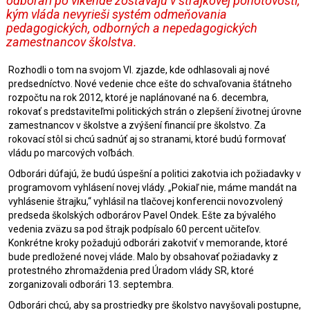
odborári po víkende zostávajú v štrajkovej pohotovosti,
kým vláda nevyrieši systém odmeňovania
pedagogických, odborných a nepedagogických
zamestnancov školstva.
Rozhodli o tom na svojom VI. zjazde, kde odhlasovali aj nové
predsedníctvo. Nové vedenie chce ešte do schvaľovania štátneho
rozpočtu na rok 2012, ktoré je naplánované na 6. decembra,
rokovať s predstaviteľmi politických strán o zlepšení životnej úrovne
zamestnancov v školstve a zvýšení financií pre školstvo. Za
rokovací stôl si chcú sadnúť aj so stranami, ktoré budú formovať
vládu po marcových voľbách.
Odborári dúfajú, že budú úspešní a politici zakotvia ich požiadavky v
programovom vyhlásení novej vlády. „Pokiaľ nie, máme mandát na
vyhlásenie štrajku,“ vyhlásil na tlačovej konferencii novozvolený
predseda školských odborárov Pavel Ondek. Ešte za bývalého
vedenia zväzu sa pod štrajk podpísalo 60 percent učiteľov.
Konkrétne kroky požadujú odborári zakotviť v memorande, ktoré
bude predložené novej vláde. Malo by obsahovať požiadavky z
protestného zhromaždenia pred Úradom vlády SR, ktoré
zorganizovali odborári 13. septembra.
Odborári chcú, aby sa prostriedky pre školstvo navyšovali postupne,