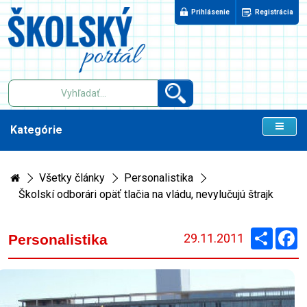
Prihlásenie
Registrácia
Kategórie
Všetky články
Personalistika
Školskí odborári opäť tlačia na vládu, nevylučujú štrajk
Zdieľaj
F
29.11.2011
Personalistika