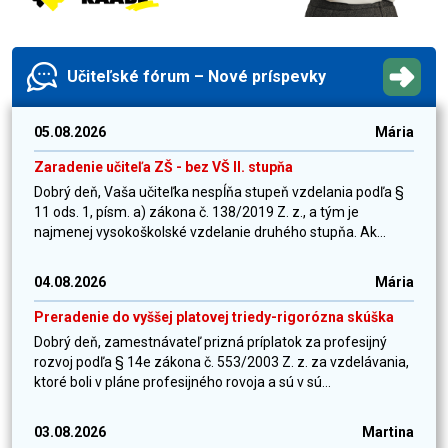
Učiteľské fórum – Nové príspevky
05.08.2026
Mária
Zaradenie učiteľa ZŠ - bez VŠ II. stupňa
Dobrý deň, Vaša učiteľka nespĺňa stupeň vzdelania podľa §
11 ods. 1, písm. a) zákona č. 138/2019 Z. z., a tým je
najmenej vysokoškolské vzdelanie druhého stupňa. Ak...
04.08.2026
Mária
Preradenie do vyššej platovej triedy-rigorózna skúška
Dobrý deň, zamestnávateľ prizná príplatok za profesijný
rozvoj podľa § 14e zákona č. 553/2003 Z. z. za vzdelávania,
ktoré boli v pláne profesijného rovoja a sú v sú...
03.08.2026
Martina