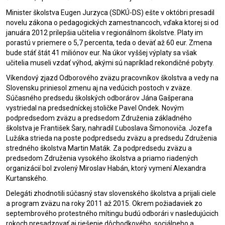
Minister školstva Eugen Jurzyca (SDKÚ-DS) ešte v októbri presadil
novelu zákona o pedagogických zamestnancoch, vďaka ktorej si od
januára 2012 prilepšia učitelia v regionálnom školstve. Platy im
porastú v priemere o 5,7 percenta, teda o deväť až 60 eur. Zmena
bude stáť štát 41 miliónov eur. Na úkor vyššej výplaty sa však
učitelia museli vzdať výhod, akými sú napríklad rekondičné pobyty.
Víkendový zjazd Odborového zväzu pracovníkov školstva a vedy na
Slovensku priniesol zmenu aj na vedúcich postoch v zväze.
Súčasného predsedu školských odborárov Jána Gašperana
vystriedal na predsedníckej stoličke Pavel Ondek. Novým
podpredsedom zväzu a predsedom Združenia základného
školstva je František Šary, nahradil Ľuboslava Šimonoviča. Jozefa
Lužáka strieda na poste podpredsedu zväzu a predsedu Združenia
stredného školstva Martin Maták. Za podpredsedu zväzu a
predsedom Združenia vysokého školstva a priamo riadených
organizácií bol zvolený Miroslav Habán, ktorý vymení Alexandra
Kurtanského.
Delegáti zhodnotili súčasný stav slovenského školstva a prijali ciele
a program zväzu na roky 2011 až 2015. Okrem požiadaviek zo
septembrového protestného mítingu budú odborári v nasledujúcich
rokoch presadzovať aj riešenie dôchodkového, sociálneho a