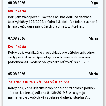
08.08.2026
Oľga
Kvalifikácia
Ďakujem za odpoveď. Tak teda ani nasledujúca citovaná
časť vyhlášky 173/2023, príloha 1 3. diel – Vzdelanie uznané
len na vyučovanie príslušných predmetov, ktoré ni...
07.08.2026
Mária
Kvalifikácia
Dobrý deň, kvalifikačné predpoklady pre učiteľov základnej
školy pre žiakov so špeciálnymi výchovno-vzdelávacími
potrebami sú uvedené vo vyhláške MŠVVaŠ SR č. 173/...
05.08.2026
Mária
Zaradenie učiteľa ZŠ - bez VŠ II. stupňa
Dobrý deň, Vaša učiteľka nespĺňa stupeň vzdelania podľa §
11 ods. 1, písm. a) zákona č. 138/2019 Z. z., a tým je
najmenej vysokoškolské vzdelanie druhého stupňa. Ak...