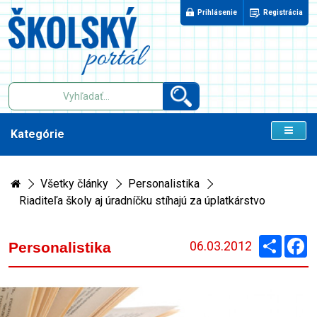
Prihlásenie
Registrácia
Kategórie
Všetky články
Personalistika
Riaditeľa školy aj úradníčku stíhajú za úplatkárstvo
Zdieľaj
F
06.03.2012
Personalistika