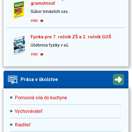
gramotnosť
Súbor trinástich vzo..
viac
Fyzika pre 7. ročník ZŠ a 2. ročník GOŠ
Učebnica fyziky v sú..
viac
Práca v školstve
Pomocná sila do kuchyne
Vychovávateľ
Riaditeľ