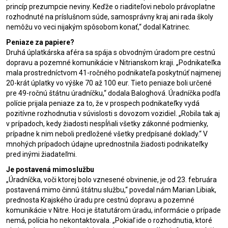
princíp prezumpcie neviny. Keďže o riaditeľovi nebolo právoplatne
rozhodnuté na príslušnom súde, samosprávny kraj ani rada školy
nemôžu vo veci nijakým spôsobom konať,“ dodal Katrinec.
Peniaze za papiere?
Druhá úplatkárska aféra sa spája s obvodným úradom pre cestnú
dopravu a pozemné komunikácie v Nitrianskom kraji. „Podnikateľka
mala prostredníctvom 41-ročného podnikateľa poskytnúť najmenej
20-krát úplatky vo výške 70 až 100 eur. Tieto peniaze boli určené
pre 49-ročnú štátnu úradníčku,“ dodala Baloghová. Úradníčka podľa
polície prijala peniaze za to, že v prospech podnikateľky vydá
pozitívne rozhodnutia v súvislosti s dovozom vozidiel. „Robila tak aj
v prípadoch, kedy žiadosti nespĺňali všetky zákonné podmienky,
prípadne k nim neboli predložené všetky predpísané doklady.“ V
mnohých prípadoch údajne uprednostnila žiadosti podnikateľky
pred inými žiadateľmi.
Je postavená mimoslužbu
„Úradníčka, voči ktorej bolo vznesené obvinenie, je od 23. februára
postavená mimo činnú štátnu službu,“ povedal nám Marian Libiak,
prednosta Krajského úradu pre cestnú dopravu a pozemné
komunikácie v Nitre. Hoci je štatutárom úradu, informácie o prípade
nemá, polícia ho nekontaktovala. „Pokiaľ ide o rozhodnutia, ktoré