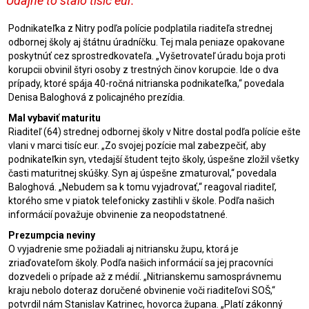
Údajne to stálo tisíc eur.
Podnikateľka z Nitry podľa polície podplatila riaditeľa strednej
odbornej školy aj štátnu úradníčku. Tej mala peniaze opakovane
poskytnúť cez sprostredkovateľa. „Vyšetrovateľ úradu boja proti
korupcii obvinil štyri osoby z trestných činov korupcie. Ide o dva
prípady, ktoré spája 40-ročná nitrianska podnikateľka,“ povedala
Denisa Baloghová z policajného prezídia.
Mal vybaviť maturitu
Riaditeľ (64) strednej odbornej školy v Nitre dostal podľa polície ešte
vlani v marci tisíc eur. „Zo svojej pozície mal zabezpečiť, aby
podnikateľkin syn, vtedajší študent tejto školy, úspešne zložil všetky
časti maturitnej skúšky. Syn aj úspešne zmaturoval,“ povedala
Baloghová. „Nebudem sa k tomu vyjadrovať,“ reagoval riaditeľ,
ktorého sme v piatok telefonicky zastihli v škole. Podľa našich
informácií považuje obvinenie za neopodstatnené.
Prezumpcia neviny
O vyjadrenie sme požiadali aj nitriansku župu, ktorá je
zriaďovateľom školy. Podľa našich informácií sa jej pracovníci
dozvedeli o prípade až z médií. „Nitrianskemu samosprávnemu
kraju nebolo doteraz doručené obvinenie voči riaditeľovi SOŠ,“
potvrdil nám Stanislav Katrinec, hovorca župana. „Platí zákonný