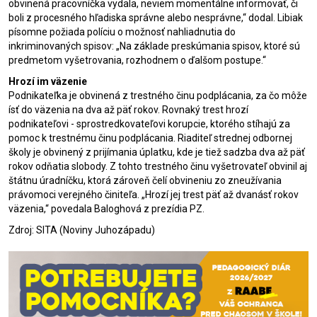
obvinená pracovníčka vydala, neviem momentálne informovať, či
boli z procesného hľadiska správne alebo nesprávne,“ dodal. Libiak
písomne požiada políciu o možnosť nahliadnutia do
inkriminovaných spisov: „Na základe preskúmania spisov, ktoré sú
predmetom vyšetrovania, rozhodnem o ďalšom postupe.“
Hrozí im väzenie
Podnikateľka je obvinená z trestného činu podplácania, za čo môže
ísť do väzenia na dva až päť rokov. Rovnaký trest hrozí
podnikateľovi - sprostredkovateľovi korupcie, ktorého stíhajú za
pomoc k trestnému činu podplácania. Riaditeľ strednej odbornej
školy je obvinený z prijímania úplatku, kde je tiež sadzba dva až päť
rokov odňatia slobody. Z tohto trestného činu vyšetrovateľ obvinil aj
štátnu úradníčku, ktorá zároveň čelí obvineniu zo zneužívania
právomoci verejného činiteľa. „Hrozí jej trest päť až dvanásť rokov
väzenia,“ povedala Baloghová z prezídia PZ.
Zdroj: SITA (Noviny Juhozápadu)