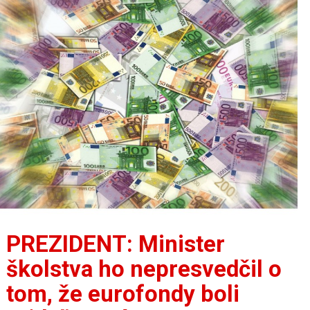
PREZIDENT: Minister
školstva ho nepresvedčil o
tom, že eurofondy boli