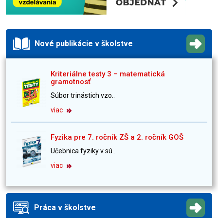
Nové publikácie v školstve
Kriteriálne testy 3 – matematická
gramotnosť
Súbor trinástich vzo..
viac
Fyzika pre 7. ročník ZŠ a 2. ročník GOŠ
Učebnica fyziky v sú..
viac
Práca v školstve