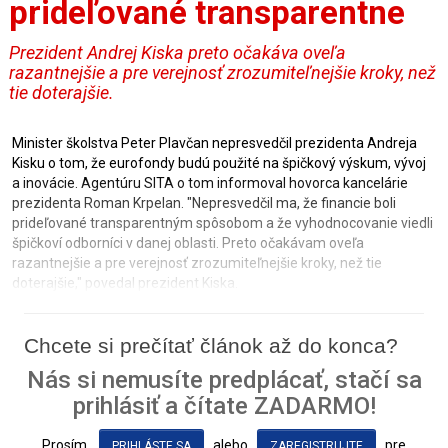
prideľované transparentne
Prezident Andrej Kiska preto očakáva oveľa
razantnejšie a pre verejnosť zrozumiteľnejšie kroky, než
tie doterajšie.
Minister školstva Peter Plavčan nepresvedčil prezidenta Andreja
Kisku o tom, že eurofondy budú použité na špičkový výskum, vývoj
a inovácie. Agentúru SITA o tom informoval hovorca kancelárie
prezidenta Roman Krpelan. "Nepresvedčil ma, že financie boli
prideľované transparentným spôsobom a že vyhodnocovanie viedli
špičkoví odborníci v danej oblasti. Preto očakávam oveľa
razantnejšie a pre verejnosť zrozumiteľnejšie kroky, než tie
doterajšie," povedal prezident Kiska.
Chcete si prečítať článok až do konca?
Nás si nemusíte predplácať, stačí sa
prihlásiť a čítate ZADARMO!
Prosím
alebo
pre
PRIHLÁSTE SA
ZAREGISTRUJTE