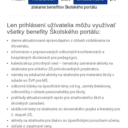
získanie benefitov Školského portálu
Len prihlásení užívatelia môžu využívať
všetky benefity Školského portálu:
denne aktualizované spravodajstvo z oblasti vzdelávania na
Slovensku,
informácie o pripravovaných odborných konferenciách a
bezplatných školeniach pre pedagógov,
kaleidoskop prírodných vied – tematicky zamerané aktivity na
stiahnutie pre učiteľov ZŠ prírodovedných predmetov,
námety na edukačné aktivity na stiahnutie pre materské školy v
súlade so ŠVP pre MŠ,
odborné články na špecifické témy od Ing. Jarmily Belešovej,
odborníčky v oblasti personalistiky pre školy,
prehľady aktualizovaných správ pre zriaďovateľov škôl a
školských zariadení,
ukážkové testy na stiahnutie zo slovenského jazyka a literatúry pre
2. stupeň ZŠ,
aktivity na stiahnutie pre žiakov so špecifickými poruchami učenia,
súťaže o zaujímavé ceny,