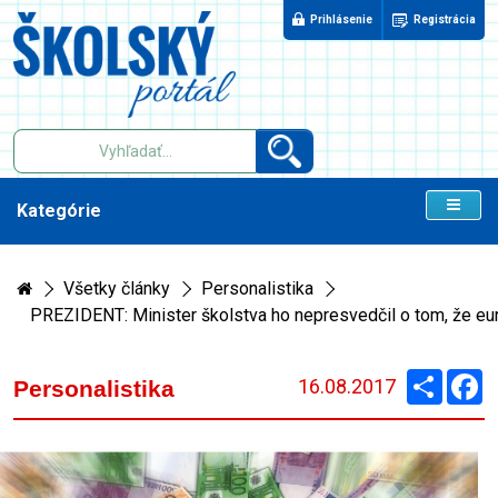
Prihlásenie
Registrácia
Kategórie
Všetky články
Personalistika
PREZIDENT: Minister školstva ho nepresvedčil o tom, že eur
Zdieľaj
F
16.08.2017
Personalistika