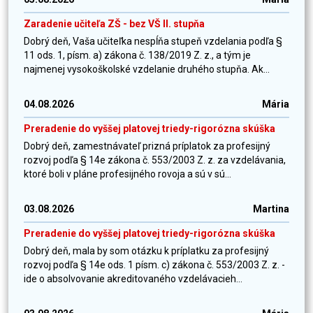
Zaradenie učiteľa ZŠ - bez VŠ II. stupňa
Dobrý deň, Vaša učiteľka nespĺňa stupeň vzdelania podľa §
11 ods. 1, písm. a) zákona č. 138/2019 Z. z., a tým je
najmenej vysokoškolské vzdelanie druhého stupňa. Ak...
04.08.2026
Mária
Preradenie do vyššej platovej triedy-rigorózna skúška
Dobrý deň, zamestnávateľ prizná príplatok za profesijný
rozvoj podľa § 14e zákona č. 553/2003 Z. z. za vzdelávania,
ktoré boli v pláne profesijného rovoja a sú v sú...
03.08.2026
Martina
Preradenie do vyššej platovej triedy-rigorózna skúška
Dobrý deň, mala by som otázku k príplatku za profesijný
rozvoj podľa § 14e ods. 1 písm. c) zákona č. 553/2003 Z. z. -
ide o absolvovanie akreditovaného vzdelávacieh...