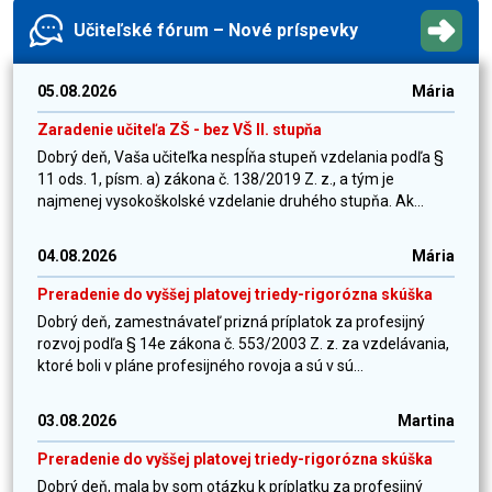
Učiteľské fórum – Nové príspevky
05.08.2026
Mária
Zaradenie učiteľa ZŠ - bez VŠ II. stupňa
Dobrý deň, Vaša učiteľka nespĺňa stupeň vzdelania podľa §
11 ods. 1, písm. a) zákona č. 138/2019 Z. z., a tým je
najmenej vysokoškolské vzdelanie druhého stupňa. Ak...
04.08.2026
Mária
Preradenie do vyššej platovej triedy-rigorózna skúška
Dobrý deň, zamestnávateľ prizná príplatok za profesijný
rozvoj podľa § 14e zákona č. 553/2003 Z. z. za vzdelávania,
ktoré boli v pláne profesijného rovoja a sú v sú...
03.08.2026
Martina
Preradenie do vyššej platovej triedy-rigorózna skúška
Dobrý deň, mala by som otázku k príplatku za profesijný