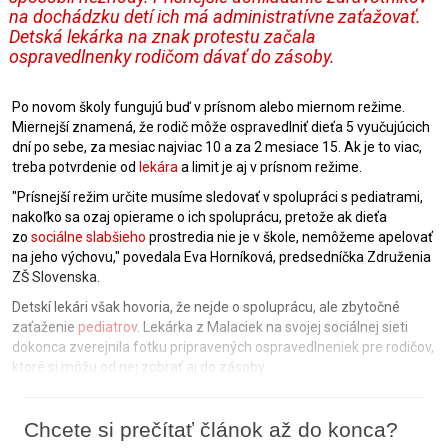
na dochádzku detí ich má administratívne zaťažovať.
Detská lekárka na znak protestu začala
ospravedlnenky rodičom dávať do zásoby.
Po novom školy fungujú buď v prísnom alebo miernom režime.
Miernejší znamená, že rodič môže ospravedlniť dieťa 5 vyučujúcich
dní po sebe, za mesiac najviac 10 a za 2 mesiace 15. Ak je to viac,
treba potvrdenie od
lekára
a limit je aj v prísnom režime.
"Prísnejší režim určite musíme sledovať v spolupráci s pediatrami,
nakoľko sa ozaj opierame o ich spoluprácu, pretože ak dieťa
zo
sociálne slabšieho
prostredia nie je v škole, nemôžeme apelovať
na jeho výchovu," povedala Eva Horníková, predsedníčka Združenia
ZŠ Slovenska.
Detskí lekári však hovoria, že nejde o spoluprácu, ale zbytočné
zaťaženie
pediatrov
. Lekárka z Malaciek na svojej sociálnej sieti
dokonca zverejnila fotku pripravených ospravedlneniek pre rodičov,
ktoré si môžu od nej zobrať aj do zásoby.
Chcete si prečítať článok až do konca?