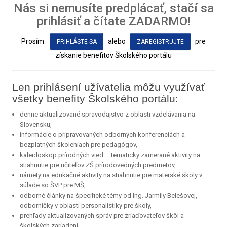
Nás si nemusíte predplácať, stačí sa
prihlásiť a čítate ZADARMO!
Prosím
alebo
pre
PRIHLÁSTE SA
ZAREGISTRUJTE
získanie benefitov Školského portálu
Len prihlásení užívatelia môžu využívať
všetky benefity Školského portálu:
denne aktualizované spravodajstvo z oblasti vzdelávania na
Slovensku,
informácie o pripravovaných odborných konferenciách a
bezplatných školeniach pre pedagógov,
kaleidoskop prírodných vied – tematicky zamerané aktivity na
stiahnutie pre učiteľov ZŠ prírodovedných predmetov,
námety na edukačné aktivity na stiahnutie pre materské školy v
súlade so ŠVP pre MŠ,
odborné články na špecifické témy od Ing. Jarmily Belešovej,
odborníčky v oblasti personalistiky pre školy,
prehľady aktualizovaných správ pre zriaďovateľov škôl a
školských zariadení,