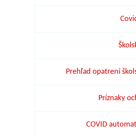
Covi
Škols
Prehľad opatrení ško
Príznaky oc
COVID automat 