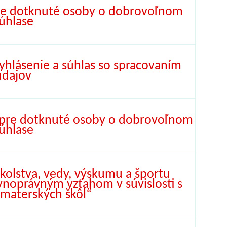
re dotknuté osoby o dobrovoľnom
úhlase
yhlásenie a súhlas so spracovaním
údajov
 pre dotknuté osoby o dobrovoľnom
úhlase
kolstva, vedy, výskumu a športu
vnoprávným vzťahom v súvislosti s
materských škôl“