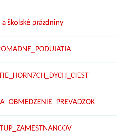
 a školské prázdniny
HROMADNE_PODUJATIA
YTIE_HORN7CH_DYCH_CIEST
NIA_OBMEDZENIE_PREVADZOK
VSTUP_ZAMESTNANCOV